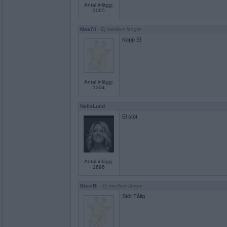
Antal inlägg:
3065
Mea74
- Ej medlem längre
Kopp El
Antal inlägg:
1304
NellaLund
El stöt
Antal inlägg:
1696
BissiBi
- Ej medlem längre
Stöt Tålig