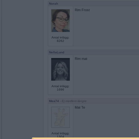
Norah
Rim Frost
Antal inlägg:
8262
NellaLund
Rim mat
Antal inlägg:
1696
Mea74
- Ej medlem längre
Mat Te
Antal inlägg:
1304