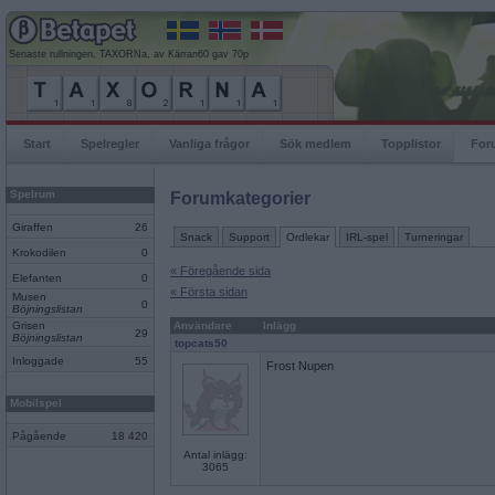
Senaste rullningen, TAXORNa, av Kärran60 gav 70p
Start
Spelregler
Vanliga frågor
Sök medlem
Topplistor
For
Spelrum
Forumkategorier
Giraffen
26
Snack
Support
Ordlekar
IRL-spel
Turneringar
Krokodilen
0
« Föregående sida
Elefanten
0
« Första sidan
Musen
0
Böjningslistan
Grisen
Användare
Inlägg
29
Böjningslistan
topcats50
Inloggade
55
Frost Nupen
Mobilspel
Pågående
18 420
Antal inlägg:
3065