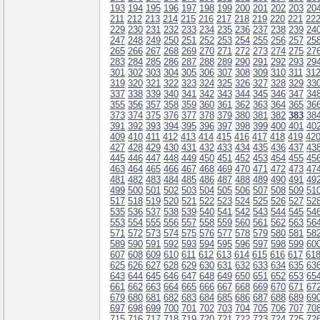
193
194
195
196
197
198
199
200
201
202
203
20
211
212
213
214
215
216
217
218
219
220
221
22
229
230
231
232
233
234
235
236
237
238
239
24
247
248
249
250
251
252
253
254
255
256
257
25
265
266
267
268
269
270
271
272
273
274
275
27
283
284
285
286
287
288
289
290
291
292
293
29
301
302
303
304
305
306
307
308
309
310
311
31
319
320
321
322
323
324
325
326
327
328
329
33
337
338
339
340
341
342
343
344
345
346
347
34
355
356
357
358
359
360
361
362
363
364
365
36
373
374
375
376
377
378
379
380
381
382
383
38
391
392
393
394
395
396
397
398
399
400
401
40
409
410
411
412
413
414
415
416
417
418
419
42
427
428
429
430
431
432
433
434
435
436
437
43
445
446
447
448
449
450
451
452
453
454
455
45
463
464
465
466
467
468
469
470
471
472
473
47
481
482
483
484
485
486
487
488
489
490
491
49
499
500
501
502
503
504
505
506
507
508
509
51
517
518
519
520
521
522
523
524
525
526
527
52
535
536
537
538
539
540
541
542
543
544
545
54
553
554
555
556
557
558
559
560
561
562
563
56
571
572
573
574
575
576
577
578
579
580
581
58
589
590
591
592
593
594
595
596
597
598
599
60
607
608
609
610
611
612
613
614
615
616
617
61
625
626
627
628
629
630
631
632
633
634
635
63
643
644
645
646
647
648
649
650
651
652
653
65
661
662
663
664
665
666
667
668
669
670
671
67
679
680
681
682
683
684
685
686
687
688
689
69
697
698
699
700
701
702
703
704
705
706
707
70
715
716
717
718
719
720
721
722
723
724
725
72