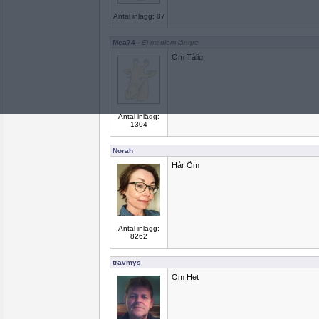
Antal inlägg: 87
Mea74
- Ej medlem längre
Öm Tålig
Antal inlägg:
1304
Norah
Hår Öm
Antal inlägg:
8262
travmys
Öm Het