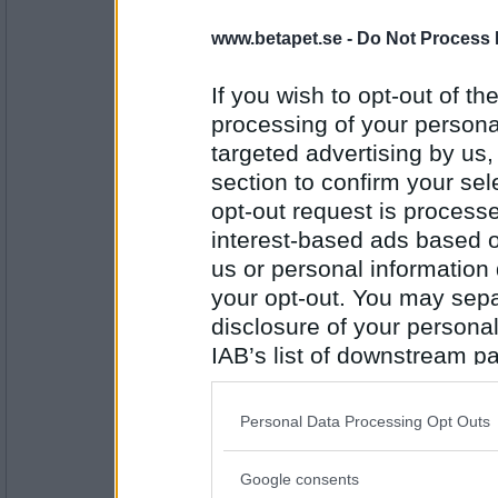
volpe1964
- Ej medlem längre
www.betapet.se -
Do Not Process 
Mås Te
If you wish to opt-out of the
processing of your personal
targeted advertising by us
Antal inlägg:
6106
section to confirm your sel
saadie
- Ej medlem längre
opt-out request is proces
Van Te
interest-based ads based o
us or personal information d
your opt-out. You may separ
Antal inlägg:
disclosure of your personal
1315
IAB’s list of downstream pa
Norah
also be disclosed by us to 
Te Påse
Downstream Participants
th
Personal Data Processing Opt Outs
third parties.
Google consents
Please note that this web
Antal inlägg: