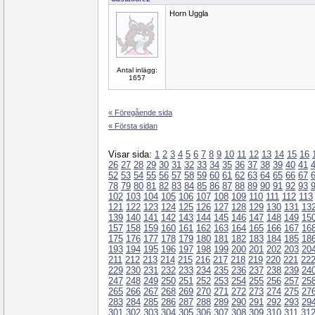
Horn Uggla
Antal inlägg:
1657
« Föregående sida
« Första sidan
Visar sida:
1
2
3
4
5
6
7
8
9
10
11
12
13
14
15
16
26
27
28
29
30
31
32
33
34
35
36
37
38
39
40
41
52
53
54
55
56
57
58
59
60
61
62
63
64
65
66
67
78
79
80
81
82
83
84
85
86
87
88
89
90
91
92
93
102
103
104
105
106
107
108
109
110
111
112
113
121
122
123
124
125
126
127
128
129
130
131
13
139
140
141
142
143
144
145
146
147
148
149
15
157
158
159
160
161
162
163
164
165
166
167
16
175
176
177
178
179
180
181
182
183
184
185
18
193
194
195
196
197
198
199
200
201
202
203
20
211
212
213
214
215
216
217
218
219
220
221
22
229
230
231
232
233
234
235
236
237
238
239
24
247
248
249
250
251
252
253
254
255
256
257
25
265
266
267
268
269
270
271
272
273
274
275
27
283
284
285
286
287
288
289
290
291
292
293
29
301
302
303
304
305
306
307
308
309
310
311
31