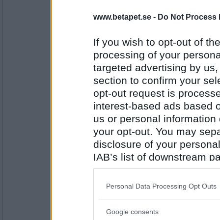
Rombis
- Ej medlem längre
Lut Fisk
www.betapet.se -
Do Not Process 
If you wish to opt-out of the
Antal inlägg:
processing of your personal
12458
targeted advertising by us
Monicare
- Ej medlem längre
section to confirm your sel
Fisk lukt
opt-out request is proces
interest-based ads based o
us or personal information d
Antal inlägg:
your opt-out. You may separ
4523
disclosure of your personal
Fulfrisyr
IAB’s list of downstream pa
Lukt sinne
also be disclosed by us to 
Downstream Participants
th
Personal Data Processing Opt Outs
third parties.
Antal inlägg:
1697
Google consents
Please note that this web