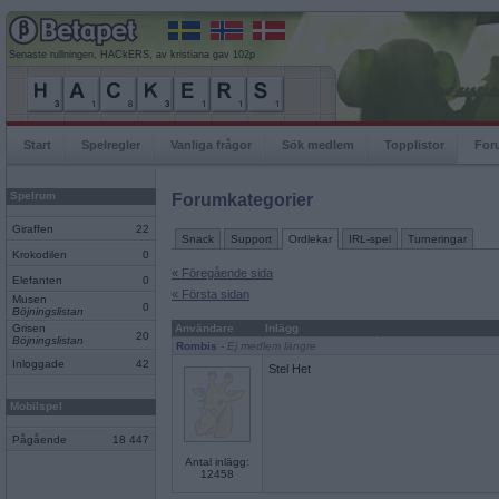
Senaste rullningen, HACkERS, av kristiana gav 102p
Start
Spelregler
Vanliga frågor
Sök medlem
Topplistor
For
Spelrum
Forumkategorier
Giraffen
22
Snack
Support
Ordlekar
IRL-spel
Turneringar
Krokodilen
0
« Föregående sida
Elefanten
0
« Första sidan
Musen
0
Böjningslistan
Grisen
Användare
Inlägg
20
Böjningslistan
Rombis
- Ej medlem längre
Inloggade
42
Stel Het
Mobilspel
Pågående
18 447
Antal inlägg:
12458