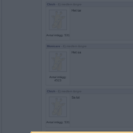
Chich
- Ej medlem längre
Het tar
Antal inlägg: 531
Monicare
- Ej medlem längre
Het sa
Antal inlägg:
4523
Chich
- Ej medlem längre
Sa lut
Antal inlägg: 531