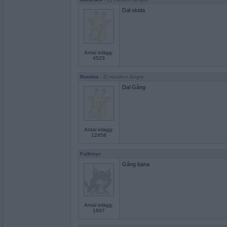
Dal skida
Antal inlägg:
4523
Rombis
- Ej medlem längre
Dal Gång
Antal inlägg:
12458
Fulfrisyr
Gång bana
Antal inlägg:
1697