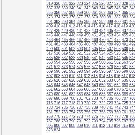
319
320
321
322
323
324
325
326
327
328
329
33
337
338
339
340
341
342
343
344
345
346
347
34
355
356
357
358
359
360
361
362
363
364
365
36
373
374
375
376
377
378
379
380
381
382
383
38
391
392
393
394
395
396
397
398
399
400
401
40
409
410
411
412
413
414
415
416
417
418
419
42
427
428
429
430
431
432
433
434
435
436
437
43
445
446
447
448
449
450
451
452
453
454
455
45
463
464
465
466
467
468
469
470
471
472
473
47
481
482
483
484
485
486
487
488
489
490
491
49
499
500
501
502
503
504
505
506
507
508
509
51
517
518
519
520
521
522
523
524
525
526
527
52
535
536
537
538
539
540
541
542
543
544
545
54
553
554
555
556
557
558
559
560
561
562
563
56
571
572
573
574
575
576
577
578
579
580
581
58
589
590
591
592
593
594
595
596
597
598
599
60
607
608
609
610
611
612
613
614
615
616
617
61
625
626
627
628
629
630
631
632
633
634
635
63
643
644
645
646
647
648
649
650
651
652
653
65
661
662
663
664
665
666
667
668
669
670
671
67
679
680
681
682
683
684
685
686
687
688
689
69
697
698
699
700
701
702
703
704
705
706
707
70
715
716
717
718
719
720
721
722
723
724
725
72
733
734
735
736
737
738
739
740
741
742
743
74
751
752
753
754
755
756
757
758
759
760
761
76
769
770
771
772
773
774
775
776
777
778
779
78
787
788
789
790
791
792
793
794
795
796
797
79
805
806
807
808
809
810
811
812
813
814
815
81
823
824