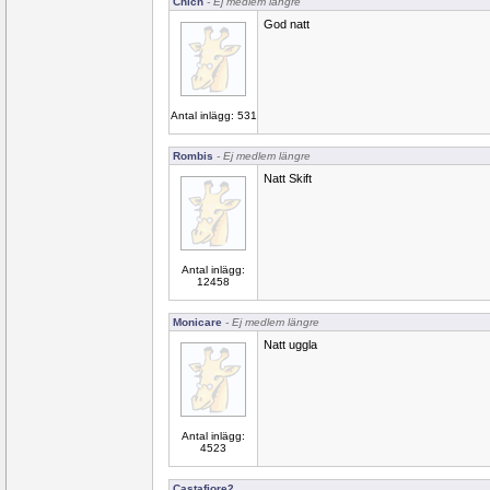
Chich
- Ej medlem längre
God natt
Antal inlägg: 531
Rombis
- Ej medlem längre
Natt Skift
Antal inlägg:
12458
Monicare
- Ej medlem längre
Natt uggla
Antal inlägg:
4523
Castafiore2