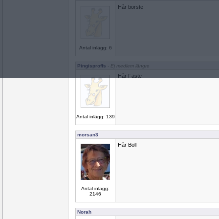
Hår borste
Antal inlägg: 6
Pingisproffs
- Ej medlem längre
Hår Fäste
Antal inlägg: 139
morsan3
Hår Boll
Antal inlägg:
2146
Norah