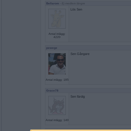
Bellarom
- Ej medlem längre
Lös Sen
Antal inlägg:
4220
pewege
Sen Gångare
Antal inlägg: 185
Grace78
Sen färdig
Antal inlägg: 140
Pingisproffs
- Ej medlem längre