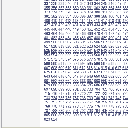
337
338
339
340
341
342
343
344
345
346
347
34
355
356
357
358
359
360
361
362
363
364
365
36
373
374
375
376
377
378
379
380
381
382
383
38
391
392
393
394
395
396
397
398
399
400
401
40
409
410
411
412
413
414
415
416
417
418
419
42
427
428
429
430
431
432
433
434
435
436
437
43
445
446
447
448
449
450
451
452
453
454
455
45
463
464
465
466
467
468
469
470
471
472
473
47
481
482
483
484
485
486
487
488
489
490
491
49
499
500
501
502
503
504
505
506
507
508
509
51
517
518
519
520
521
522
523
524
525
526
527
52
535
536
537
538
539
540
541
542
543
544
545
54
553
554
555
556
557
558
559
560
561
562
563
56
571
572
573
574
575
576
577
578
579
580
581
58
589
590
591
592
593
594
595
596
597
598
599
60
607
608
609
610
611
612
613
614
615
616
617
61
625
626
627
628
629
630
631
632
633
634
635
63
643
644
645
646
647
648
649
650
651
652
653
65
661
662
663
664
665
666
667
668
669
670
671
67
679
680
681
682
683
684
685
686
687
688
689
69
697
698
699
700
701
702
703
704
705
706
707
70
715
716
717
718
719
720
721
722
723
724
725
72
733
734
735
736
737
738
739
740
741
742
743
74
751
752
753
754
755
756
757
758
759
760
761
76
769
770
771
772
773
774
775
776
777
778
779
78
787
788
789
790
791
792
793
794
795
796
797
79
805
806
807
808
809
810
811
812
813
814
815
81
823
824