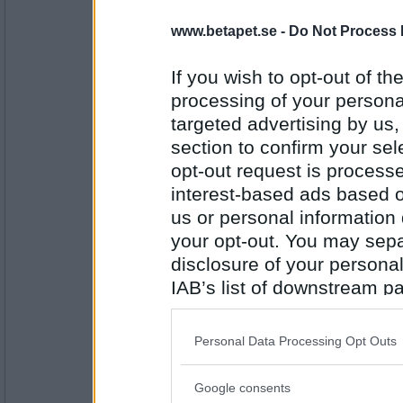
Färdig Ställts
www.betapet.se -
Do Not Process 
If you wish to opt-out of the
Antal inlägg: 139
processing of your personal
targeted advertising by us
Grace78
section to confirm your sel
Be Ställts
opt-out request is proces
interest-based ads based o
us or personal information d
Antal inlägg: 140
your opt-out. You may separ
morsan3
disclosure of your personal
Be Hov
IAB’s list of downstream pa
also be disclosed by us to 
Downstream Participants
th
Personal Data Processing Opt Outs
Antal inlägg:
third parties.
2146
Google consents
en dum en
Please note that this web