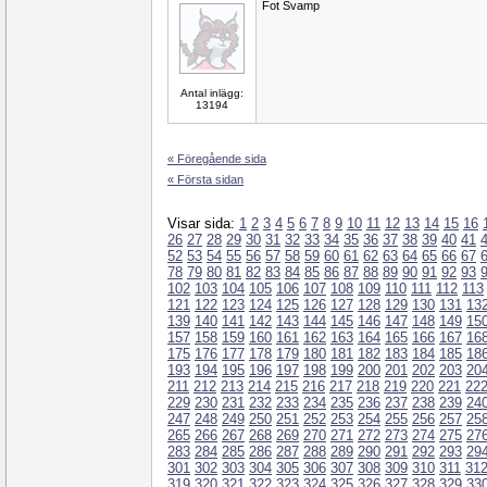
Fot Svamp
Antal inlägg:
13194
« Föregående sida
« Första sidan
Visar sida:
1
2
3
4
5
6
7
8
9
10
11
12
13
14
15
16
26
27
28
29
30
31
32
33
34
35
36
37
38
39
40
41
52
53
54
55
56
57
58
59
60
61
62
63
64
65
66
67
78
79
80
81
82
83
84
85
86
87
88
89
90
91
92
93
102
103
104
105
106
107
108
109
110
111
112
113
121
122
123
124
125
126
127
128
129
130
131
13
139
140
141
142
143
144
145
146
147
148
149
15
157
158
159
160
161
162
163
164
165
166
167
16
175
176
177
178
179
180
181
182
183
184
185
18
193
194
195
196
197
198
199
200
201
202
203
20
211
212
213
214
215
216
217
218
219
220
221
22
229
230
231
232
233
234
235
236
237
238
239
24
247
248
249
250
251
252
253
254
255
256
257
25
265
266
267
268
269
270
271
272
273
274
275
27
283
284
285
286
287
288
289
290
291
292
293
29
301
302
303
304
305
306
307
308
309
310
311
31
319
320
321
322
323
324
325
326
327
328
329
33