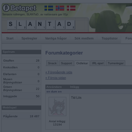
Senaste rullningen, SLANTaD, av nattavaara gav 81p
Start
Spelregler
Vanliga frågor
Sök medlem
Topplistor
For
Spelrum
Forumkategorier
Giraffen
28
Snack
Support
Ordlekar
IRL-spel
Turneringar
Krokodilen
0
« Föregående sida
Elefanten
0
« Första sidan
Musen
0
Böjningslistan
Grisen
Användare
Inlägg
22
Böjningslistan
en dum en
Inloggade
50
Tid Lös
Mobilspel
Pågående
18 487
Antal inlägg:
13194