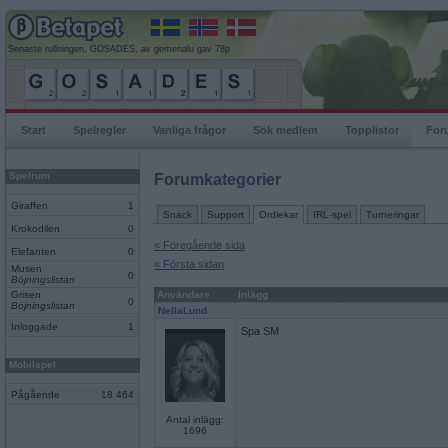
Senaste rullningen, GOSADES, av gemenalu gav 78p
Start
Spelregler
Vanliga frågor
Sök medlem
Topplistor
For
Spelrum
Forumkategorier
Giraffen
1
Snack
Support
Ordlekar
IRL-spel
Turneringar
Krokodilen
0
« Föregående sida
Elefanten
0
« Första sidan
Musen
0
Böjningslistan
Grisen
Användare
Inlägg
0
Böjningslistan
NellaLund
Inloggade
1
Spa SM
Mobilspel
Pågående
18 464
Antal inlägg:
1696