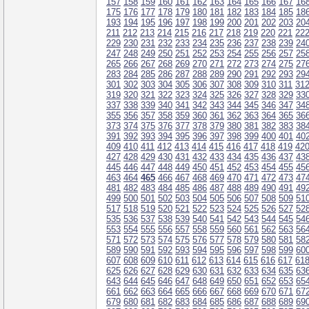
157
158
159
160
161
162
163
164
165
166
167
16
175
176
177
178
179
180
181
182
183
184
185
18
193
194
195
196
197
198
199
200
201
202
203
20
211
212
213
214
215
216
217
218
219
220
221
22
229
230
231
232
233
234
235
236
237
238
239
24
247
248
249
250
251
252
253
254
255
256
257
25
265
266
267
268
269
270
271
272
273
274
275
27
283
284
285
286
287
288
289
290
291
292
293
29
301
302
303
304
305
306
307
308
309
310
311
31
319
320
321
322
323
324
325
326
327
328
329
33
337
338
339
340
341
342
343
344
345
346
347
34
355
356
357
358
359
360
361
362
363
364
365
36
373
374
375
376
377
378
379
380
381
382
383
38
391
392
393
394
395
396
397
398
399
400
401
40
409
410
411
412
413
414
415
416
417
418
419
42
427
428
429
430
431
432
433
434
435
436
437
43
445
446
447
448
449
450
451
452
453
454
455
45
463
464
465
466
467
468
469
470
471
472
473
47
481
482
483
484
485
486
487
488
489
490
491
49
499
500
501
502
503
504
505
506
507
508
509
51
517
518
519
520
521
522
523
524
525
526
527
52
535
536
537
538
539
540
541
542
543
544
545
54
553
554
555
556
557
558
559
560
561
562
563
56
571
572
573
574
575
576
577
578
579
580
581
58
589
590
591
592
593
594
595
596
597
598
599
60
607
608
609
610
611
612
613
614
615
616
617
61
625
626
627
628
629
630
631
632
633
634
635
63
643
644
645
646
647
648
649
650
651
652
653
65
661
662
663
664
665
666
667
668
669
670
671
67
679
680
681
682
683
684
685
686
687
688
689
69