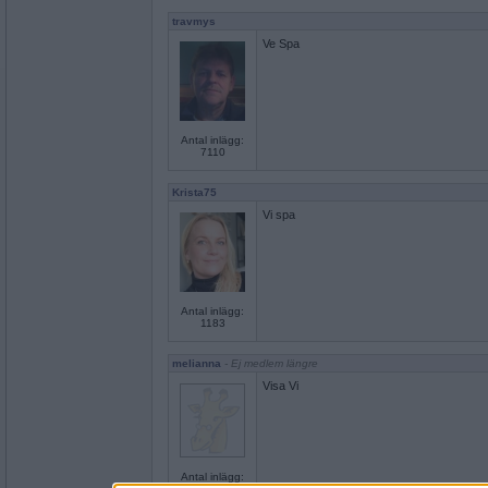
travmys
Ve Spa
Antal inlägg:
7110
Krista75
Vi spa
Antal inlägg:
1183
melianna
- Ej medlem längre
Visa Vi
Antal inlägg: