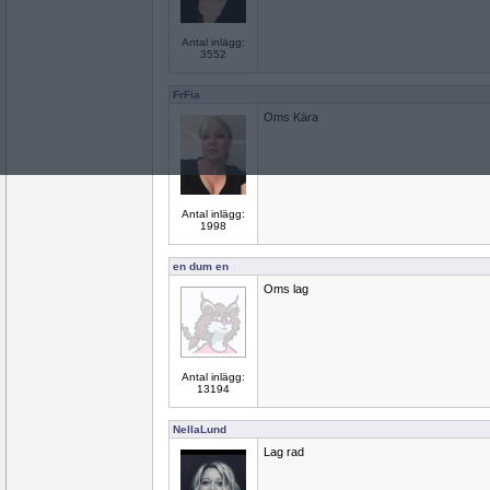
Antal inlägg:
3552
FrFia
Oms Kära
Antal inlägg:
1998
en dum en
Oms lag
Antal inlägg:
13194
NellaLund
Lag rad