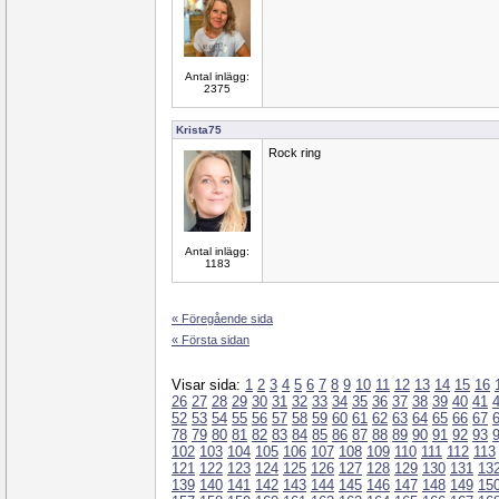
Antal inlägg:
2375
Krista75
Rock ring
Antal inlägg:
1183
« Föregående sida
« Första sidan
Visar sida:
1
2
3
4
5
6
7
8
9
10
11
12
13
14
15
16
26
27
28
29
30
31
32
33
34
35
36
37
38
39
40
41
52
53
54
55
56
57
58
59
60
61
62
63
64
65
66
67
78
79
80
81
82
83
84
85
86
87
88
89
90
91
92
93
102
103
104
105
106
107
108
109
110
111
112
113
121
122
123
124
125
126
127
128
129
130
131
13
139
140
141
142
143
144
145
146
147
148
149
15