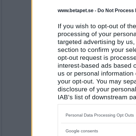
2978
www.betapet.se -
Do Not Process 
Wij
- Ej medlem längre
Av Visa
If you wish to opt-out of the
processing of your personal
targeted advertising by us
Antal inlägg: 349
section to confirm your sel
eric1971
opt-out request is proces
Visa Kort
interest-based ads based o
us or personal information d
your opt-out. You may separ
disclosure of your personal
Antal inlägg:
7834
IAB’s list of downstream pa
melianna
- Ej medlem längre
also be disclosed by us to 
Kort Egen
Downstream Participants
th
Personal Data Processing Opt Outs
third parties.
Google consents
Please note that this web
Antal inlägg: