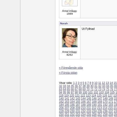
Antal inlägg:
1889
Norah
Ut Fyllnad
Antal inlägg:
8262
« Föregående sida
« Första sidan
Visar sida:
1
2
3
4
5
6
7
8
9
10
11
12
13
14
15
32
33
34
35
36
37
38
39
40
41
42
43
44
45
46
63
64
65
66
67
68
69
70
71
72
73
74
75
76
77
94
95
96
97
98
99
100
101
102
103
104
105
1
118
119
120
121
122
123
124
125
126
127
12
140
141
142
143
144
145
146
147
148
149
15
162
163
164
165
166
167
168
169
170
171
17
184
185
186
187
188
189
190
191
192
193
19
206
207
208
209
210
211
212
213
214
215
21
228
229
230
231
232
233
234
235
236
237
23
250
251
252
253
254
255
256
257
258
259
26