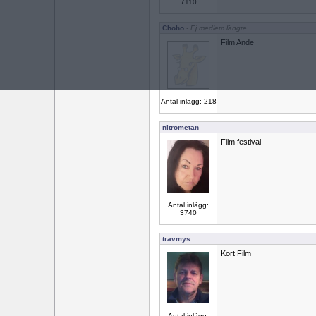
7110
Choho
- Ej medlem längre
Film Ande
Antal inlägg: 218
nitrometan
Film festival
Antal inlägg:
3740
travmys
Kort Film
Antal inlägg: