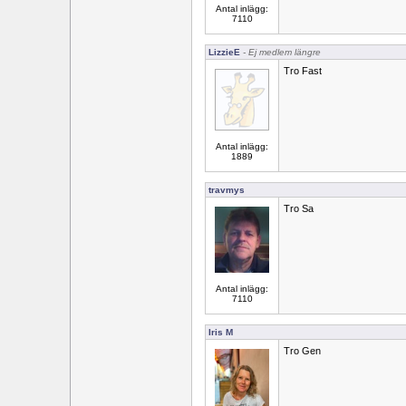
Antal inlägg:
7110
LizzieE
- Ej medlem längre
Tro Fast
Antal inlägg:
1889
travmys
Tro Sa
Antal inlägg:
7110
Iris M
Tro Gen