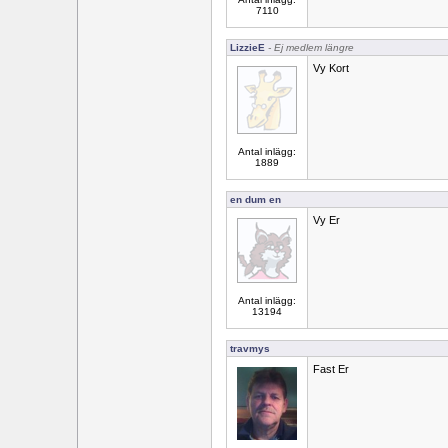
7110
LizzieE
- Ej medlem längre
Vy Kort
Antal inlägg:
1889
en dum en
Vy Er
Antal inlägg:
13194
travmys
Fast Er