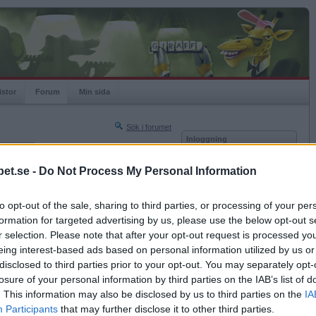
istor
Forum
Min sida
Sök i forumet
Inloggning
rneringar
Användare
et.se -
Do Not Process My Personal Information
Nästa sida »
Lösenord
Sista sidan »
to opt-out of the sale, sharing to third parties, or processing of your per
Kom ihåg mig
2021-02-11 21:18
formation for targeted advertising by us, please use the below opt-out s
Logga in
r selection. Please note that after your opt-out request is processed y
eing interest-based ads based on personal information utilized by us or
Glömt ditt lösenord?
Få ny aktiveringslänk
disclosed to third parties prior to your opt-out. You may separately opt-
losure of your personal information by third parties on the IAB’s list of
. This information may also be disclosed by us to third parties on the
IA
Betapet är gratis!
Participants
that may further disclose it to other third parties.