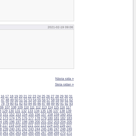
2021-02-19 09:06
Nästa sida »
Sista sidan »
16
17
18
19
20
21
22
23
24
25
26
27
28
29
30
31
47
48
49
50
51
52
53
54
55
56
57
58
59
60
61
62
78
79
80
81
82
83
84
85
86
87
88
89
90
91
92
93
06
107
108
109
110
111
112
113
114
115
116
117
8
129
130
131
132
133
134
135
136
137
138
139
0
151
152
153
154
155
156
157
158
159
160
161
2
173
174
175
176
177
178
179
180
181
182
183
4
195
196
197
198
199
200
201
202
203
204
205
6
217
218
219
220
221
222
223
224
225
226
227
8
239
240
241
242
243
244
245
246
247
248
249
0
261
262
263
264
265
266
267
268
269
270
271