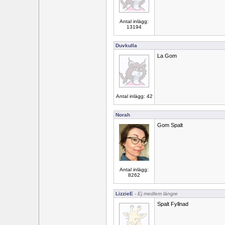
Antal inlägg:
13194
Duvkulla
La Gom
Antal inlägg: 42
Norah
Gom Spalt
Antal inlägg:
8262
LizzieE
- Ej medlem längre
Spalt Fyllnad