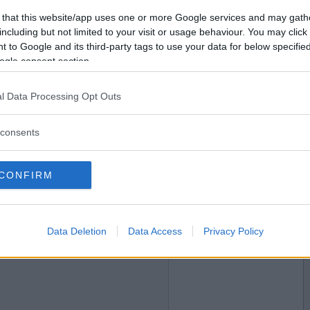
2021-02-15 13:23
Vill du bli
 that this website/app uses one or more Google services and may gath
medlem?
including but not limited to your visit or usage behaviour. You may click 
 to Google and its third-party tags to use your data for below specifi
Skapa nytt konto
ogle consent section.
l Data Processing Opt Outs
2021-02-15 16:33
consents
CONFIRM
2021-02-15 17:44
Data Deletion
Data Access
Privacy Policy