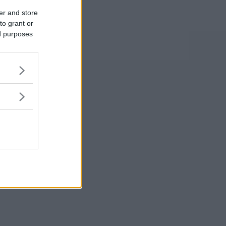
er and store
to grant or
ed purposes