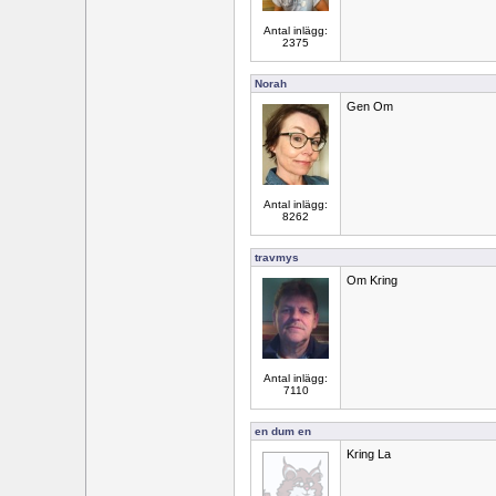
Antal inlägg:
2375
Norah
Gen Om
Antal inlägg:
8262
travmys
Om Kring
Antal inlägg:
7110
en dum en
Kring La