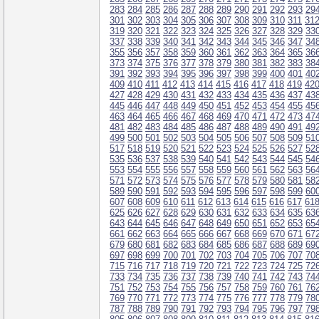
283
284
285
286
287
288
289
290
291
292
293
29
301
302
303
304
305
306
307
308
309
310
311
31
319
320
321
322
323
324
325
326
327
328
329
33
337
338
339
340
341
342
343
344
345
346
347
34
355
356
357
358
359
360
361
362
363
364
365
36
373
374
375
376
377
378
379
380
381
382
383
38
391
392
393
394
395
396
397
398
399
400
401
40
409
410
411
412
413
414
415
416
417
418
419
42
427
428
429
430
431
432
433
434
435
436
437
43
445
446
447
448
449
450
451
452
453
454
455
45
463
464
465
466
467
468
469
470
471
472
473
47
481
482
483
484
485
486
487
488
489
490
491
49
499
500
501
502
503
504
505
506
507
508
509
51
517
518
519
520
521
522
523
524
525
526
527
52
535
536
537
538
539
540
541
542
543
544
545
54
553
554
555
556
557
558
559
560
561
562
563
56
571
572
573
574
575
576
577
578
579
580
581
58
589
590
591
592
593
594
595
596
597
598
599
60
607
608
609
610
611
612
613
614
615
616
617
61
625
626
627
628
629
630
631
632
633
634
635
63
643
644
645
646
647
648
649
650
651
652
653
65
661
662
663
664
665
666
667
668
669
670
671
67
679
680
681
682
683
684
685
686
687
688
689
69
697
698
699
700
701
702
703
704
705
706
707
70
715
716
717
718
719
720
721
722
723
724
725
72
733
734
735
736
737
738
739
740
741
742
743
74
751
752
753
754
755
756
757
758
759
760
761
76
769
770
771
772
773
774
775
776
777
778
779
78
787
788
789
790
791
792
793
794
795
796
797
79