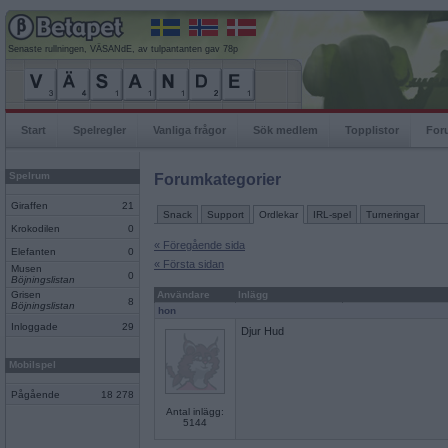
Senaste rullningen, VÄSANdE, av tulpantanten gav 78p
Start
Spelregler
Vanliga frågor
Sök medlem
Topplistor
For
Spelrum
Forumkategorier
Giraffen
21
Snack
Support
Ordlekar
IRL-spel
Turneringar
Krokodilen
0
« Föregående sida
Elefanten
0
« Första sidan
Musen
0
Böjningslistan
Grisen
Användare
Inlägg
8
Böjningslistan
hon
Inloggade
29
Djur Hud
Mobilspel
Pågående
18 278
Antal inlägg:
5144