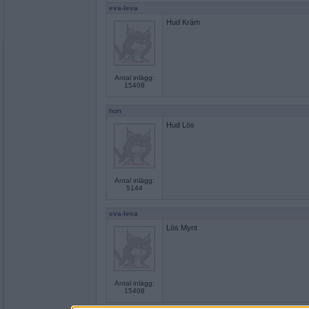
eva-leva
Hud Kräm
Antal inlägg:
15408
hon
Hud Lös
Antal inlägg:
5144
eva-leva
Lös Mynt
Antal inlägg:
15408