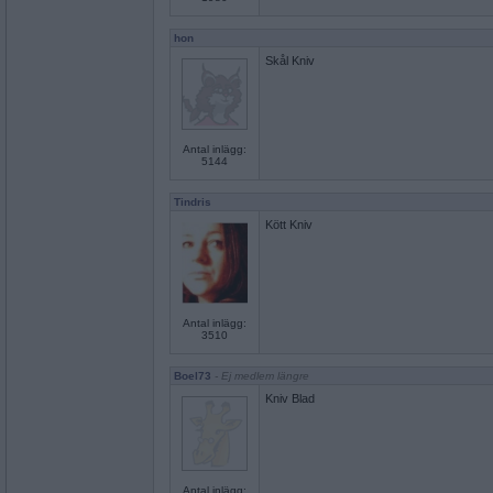
hon
Skål Kniv
Antal inlägg:
5144
Tindris
Kött Kniv
Antal inlägg:
3510
Boel73
- Ej medlem längre
Kniv Blad
Antal inlägg: