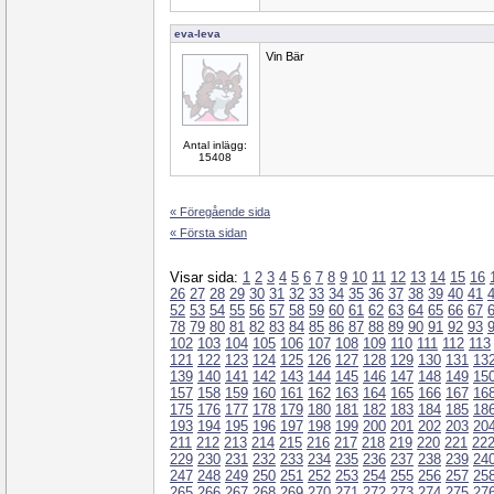
eva-leva
Vin Bär
Antal inlägg:
15408
« Föregående sida
« Första sidan
Visar sida:
1
2
3
4
5
6
7
8
9
10
11
12
13
14
15
16
26
27
28
29
30
31
32
33
34
35
36
37
38
39
40
41
52
53
54
55
56
57
58
59
60
61
62
63
64
65
66
67
78
79
80
81
82
83
84
85
86
87
88
89
90
91
92
93
102
103
104
105
106
107
108
109
110
111
112
113
121
122
123
124
125
126
127
128
129
130
131
13
139
140
141
142
143
144
145
146
147
148
149
15
157
158
159
160
161
162
163
164
165
166
167
16
175
176
177
178
179
180
181
182
183
184
185
18
193
194
195
196
197
198
199
200
201
202
203
20
211
212
213
214
215
216
217
218
219
220
221
22
229
230
231
232
233
234
235
236
237
238
239
24
247
248
249
250
251
252
253
254
255
256
257
25
265
266
267
268
269
270
271
272
273
274
275
27