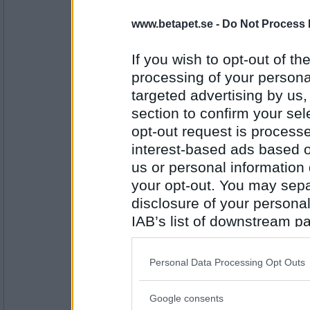
hon
Lös Drift
www.betapet.se -
Do Not Process 
If you wish to opt-out of the
processing of your personal
Antal inlägg:
5144
targeted advertising by us
section to confirm your sel
Boel73
- Ej medlem längre
Drift Stöd
opt-out request is proces
interest-based ads based o
us or personal information d
your opt-out. You may separ
Antal inlägg:
1980
disclosure of your personal
oyes
IAB’s list of downstream pa
Stöd strumpa
also be disclosed by us to 
Downstream Participants
th
Personal Data Processing Opt Outs
third parties.
Antal inlägg:
Google consents
2266
Please note that this web