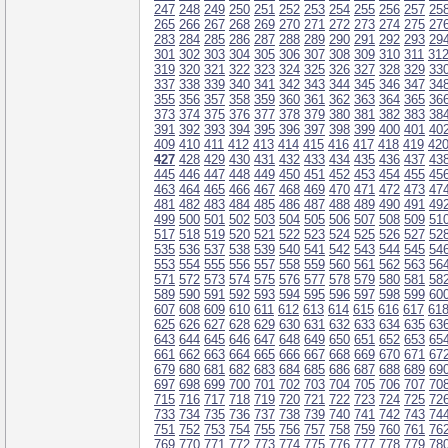
247
248
249
250
251
252
253
254
255
256
257
25
265
266
267
268
269
270
271
272
273
274
275
27
283
284
285
286
287
288
289
290
291
292
293
29
301
302
303
304
305
306
307
308
309
310
311
31
319
320
321
322
323
324
325
326
327
328
329
33
337
338
339
340
341
342
343
344
345
346
347
34
355
356
357
358
359
360
361
362
363
364
365
36
373
374
375
376
377
378
379
380
381
382
383
38
391
392
393
394
395
396
397
398
399
400
401
40
409
410
411
412
413
414
415
416
417
418
419
42
427
428
429
430
431
432
433
434
435
436
437
43
445
446
447
448
449
450
451
452
453
454
455
45
463
464
465
466
467
468
469
470
471
472
473
47
481
482
483
484
485
486
487
488
489
490
491
49
499
500
501
502
503
504
505
506
507
508
509
51
517
518
519
520
521
522
523
524
525
526
527
52
535
536
537
538
539
540
541
542
543
544
545
54
553
554
555
556
557
558
559
560
561
562
563
56
571
572
573
574
575
576
577
578
579
580
581
58
589
590
591
592
593
594
595
596
597
598
599
60
607
608
609
610
611
612
613
614
615
616
617
61
625
626
627
628
629
630
631
632
633
634
635
63
643
644
645
646
647
648
649
650
651
652
653
65
661
662
663
664
665
666
667
668
669
670
671
67
679
680
681
682
683
684
685
686
687
688
689
69
697
698
699
700
701
702
703
704
705
706
707
70
715
716
717
718
719
720
721
722
723
724
725
72
733
734
735
736
737
738
739
740
741
742
743
74
751
752
753
754
755
756
757
758
759
760
761
76
769
770
771
772
773
774
775
776
777
778
779
78