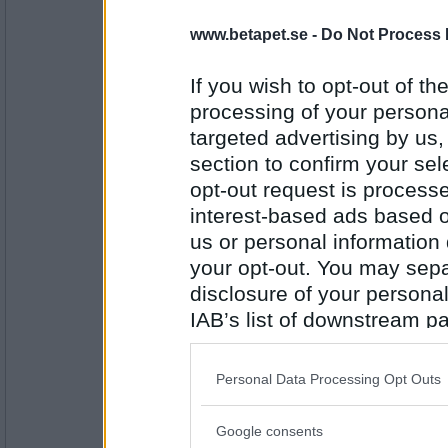
7110
www.betapet.se -
Do Not Process 
harenliten
- Ej medlem längre
Sex lek
If you wish to opt-out of the
processing of your personal
targeted advertising by us
Antal inlägg:
1176
section to confirm your sel
opt-out request is proces
petit tess
interest-based ads based o
Lek Tyr
us or personal information d
your opt-out. You may separ
disclosure of your personal
Antal inlägg:
3552
IAB’s list of downstream pa
also be disclosed by us to 
travmys
Downstream Participants
th
Tyr Ann
Personal Data Processing Opt Outs
third parties.
Google consents
Please note that this web