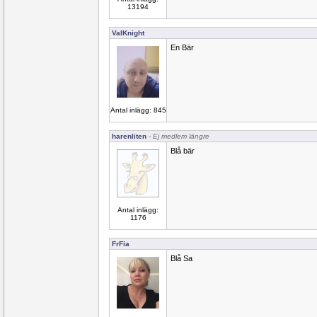
13194
ValKnight
En Bär
Antal inlägg: 845
harenliten
- Ej medlem längre
Blå bär
Antal inlägg:
1176
FrFia
Blå Sa