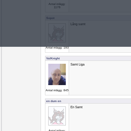
Antal inlägg:
1176
Sopot
Lång samt
Antal inlägg: 193
ValKnight
Samt Liga
Antal inlägg: 845
en dum en
En Samt
Antal inlägg: