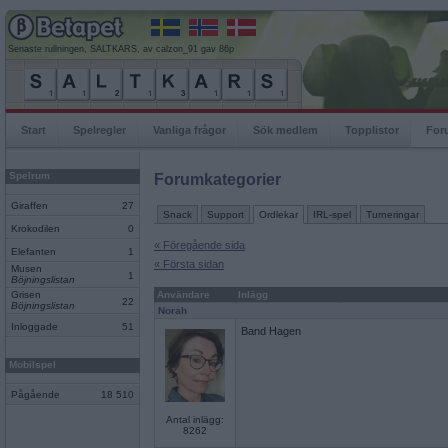
Senaste rullningen, SALTKARS, av calzon_91 gav 86p
Start
Spelregler
Vanliga frågor
Sök medlem
Topplistor
For
Spelrum
Forumkategorier
Giraffen
27
Snack
Support
Ordlekar
IRL-spel
Turneringar
Krokodilen
0
« Föregående sida
Elefanten
1
« Första sidan
Musen
1
Böjningslistan
Grisen
Användare
Inlägg
22
Böjningslistan
Norah
Inloggade
51
Band Hagen
Mobilspel
Pågående
18 510
Antal inlägg:
8262