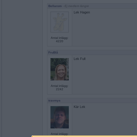
Bellarom
- Ej medlem längre
Lek Hagen
Antal inlägg:
4220
FruBlå
Lek Full
Antal inlägg:
2242
travmys
Kär Lek
Antal inlägg: