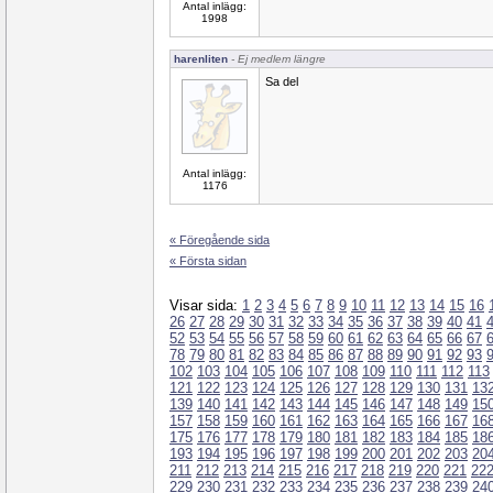
Antal inlägg:
1998
harenliten
- Ej medlem längre
Sa del
Antal inlägg:
1176
« Föregående sida
« Första sidan
Visar sida:
1
2
3
4
5
6
7
8
9
10
11
12
13
14
15
16
26
27
28
29
30
31
32
33
34
35
36
37
38
39
40
41
52
53
54
55
56
57
58
59
60
61
62
63
64
65
66
67
78
79
80
81
82
83
84
85
86
87
88
89
90
91
92
93
102
103
104
105
106
107
108
109
110
111
112
113
121
122
123
124
125
126
127
128
129
130
131
13
139
140
141
142
143
144
145
146
147
148
149
15
157
158
159
160
161
162
163
164
165
166
167
16
175
176
177
178
179
180
181
182
183
184
185
18
193
194
195
196
197
198
199
200
201
202
203
20
211
212
213
214
215
216
217
218
219
220
221
22
229
230
231
232
233
234
235
236
237
238
239
24