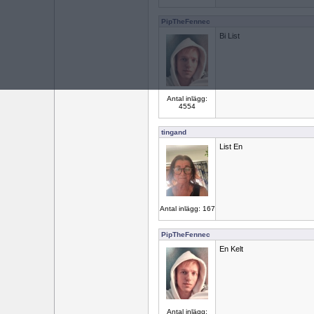
PipTheFennec
Bi List
Antal inlägg:
4554
tingand
List En
Antal inlägg: 167
PipTheFennec
En Kelt
Antal inlägg: