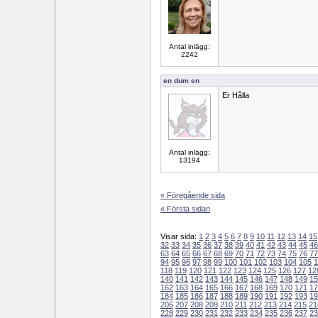
Antal inlägg:
2242
en dum en
Er Hålla
Antal inlägg:
13194
« Föregående sida
« Första sidan
Visar sida:
1
2
3
4
5
6
7
8
9
10
11
12
13
14
15
32
33
34
35
36
37
38
39
40
41
42
43
44
45
46
63
64
65
66
67
68
69
70
71
72
73
74
75
76
77
94
95
96
97
98
99
100
101
102
103
104
105
1
118
119
120
121
122
123
124
125
126
127
12
140
141
142
143
144
145
146
147
148
149
15
162
163
164
165
166
167
168
169
170
171
17
184
185
186
187
188
189
190
191
192
193
19
206
207
208
209
210
211
212
213
214
215
21
228
229
230
231
232
233
234
235
236
237
23