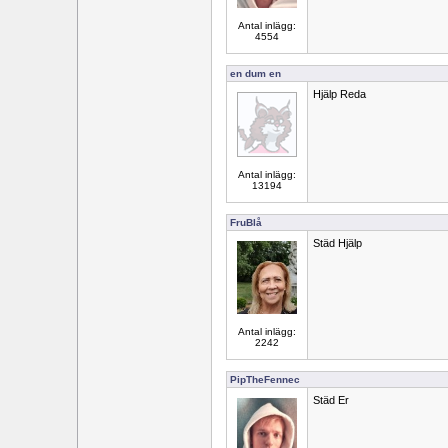
Antal inlägg:
4554
en dum en
Hjälp Reda
Antal inlägg:
13194
FruBlå
Städ Hjälp
Antal inlägg:
2242
PipTheFennec
Städ Er