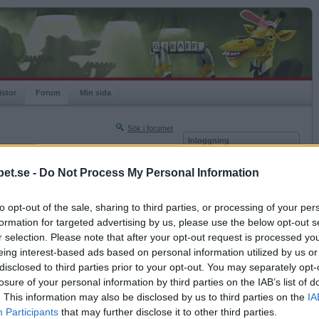
istor
Forum
Min sida
Sök i forumet
Inloggning
rneringar
Användare
et.se -
Do Not Process My Personal Information
Nästa sida »
Lösenord
Sista sidan »
to opt-out of the sale, sharing to third parties, or processing of your per
Kom ihåg mig
2019-11-01 16:04
formation for targeted advertising by us, please use the below opt-out s
Logga in
r selection. Please note that after your opt-out request is processed y
eing interest-based ads based on personal information utilized by us or
Glömt ditt lösenord?
Få ny aktiveringslänk
disclosed to third parties prior to your opt-out. You may separately opt-
losure of your personal information by third parties on the IAB’s list of
. This information may also be disclosed by us to third parties on the
IA
Betapet är gratis!
Participants
that may further disclose it to other third parties.