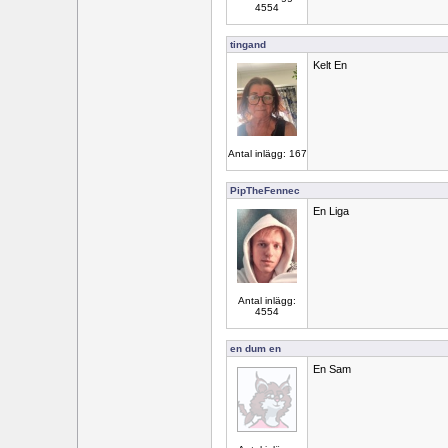
4554
tingand
Kelt En
Antal inlägg: 167
PipTheFennec
En Liga
Antal inlägg:
4554
en dum en
En Sam