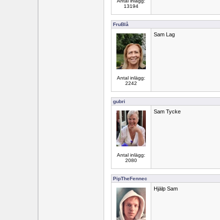
Antal inlägg:
13194
FruBlå
Sam Lag
Antal inlägg:
2242
gubri
Sam Tycke
Antal inlägg:
2080
PipTheFennec
Hjälp Sam