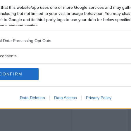
2019-11-01 16:30
Vill du bli
 that this website/app uses one or more Google services and may gath
medlem?
including but not limited to your visit or usage behaviour. You may click 
 to Google and its third-party tags to use your data for below specifi
Skapa nytt konto
ogle consent section.
l Data Processing Opt Outs
2019-11-01 16:34
consents
CONFIRM
2019-11-01 16:50
Data Deletion
Data Access
Privacy Policy