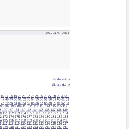
2019-11-07 09:01
Nästa sida »
Sista sidan »
16
17
18
19
20
21
22
23
24
25
26
27
28
29
30
31
47
48
49
50
51
52
53
54
55
56
57
58
59
60
61
62
78
79
80
81
82
83
84
85
86
87
88
89
90
91
92
93
06
107
108
109
110
111
112
113
114
115
116
117
8
129
130
131
132
133
134
135
136
137
138
139
0
151
152
153
154
155
156
157
158
159
160
161
2
173
174
175
176
177
178
179
180
181
182
183
4
195
196
197
198
199
200
201
202
203
204
205
6
217
218
219
220
221
222
223
224
225
226
227
8
239
240
241
242
243
244
245
246
247
248
249