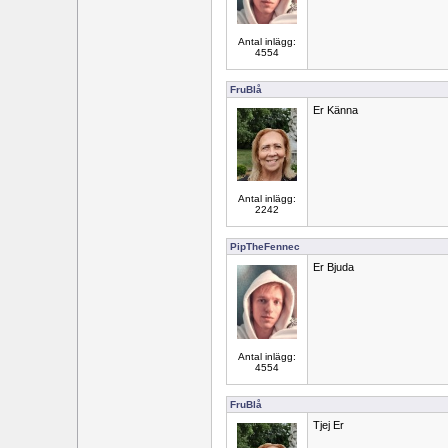
Antal inlägg:
4554
FruBlå
Er Känna
Antal inlägg:
2242
PipTheFennec
Er Bjuda
Antal inlägg:
4554
FruBlå
Tjej Er