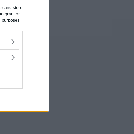
er and store
to grant or
ed purposes