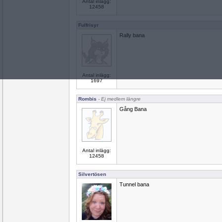
Antal inlägg:
12458
Fulfrisyr
Rally bana
Antal inlägg:
1697
Rombis
- Ej medlem längre
Gång Bana
Antal inlägg:
12458
Silvertösen
Tunnel bana