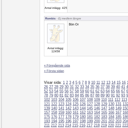
Antal inlägg: 425
Rombis
- Ej medlem längre
Bön Or
Antal inlägg:
12458
« Föregående sida
« Första sidan
Visar sida:
1
2
3
4
5
6
7
8
9
10
11
12
13
14
15
16
26
27
28
29
30
31
32
33
34
35
36
37
38
39
40
41
52
53
54
55
56
57
58
59
60
61
62
63
64
65
66
67
78
79
80
81
82
83
84
85
86
87
88
89
90
91
92
93
102
103
104
105
106
107
108
109
110
111
112
113
121
122
123
124
125
126
127
128
129
130
131
13
139
140
141
142
143
144
145
146
147
148
149
15
157
158
159
160
161
162
163
164
165
166
167
16
175
176
177
178
179
180
181
182
183
184
185
18
193
194
195
196
197
198
199
200
201
202
203
20
211
212
213
214
215
216
217
218
219
220
221
22