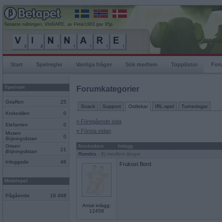
Senaste rullningen, VInNARE, av Peter1903 gav 95p
Start
Spelregler
Vanliga frågor
Sök medlem
Topplistor
For
Spelrum
Forumkategorier
Giraffen
25
Snack
Support
Ordlekar
IRL-spel
Turneringar
Krokodilen
0
« Föregående sida
Elefanten
0
« Första sidan
Musen
0
Böjningslistan
Grisen
Användare
Inlägg
21
Böjningslistan
Rombis
- Ej medlem längre
Inloggade
46
Frukost Bord
Mobilspel
Pågående
18 468
Antal inlägg:
12458