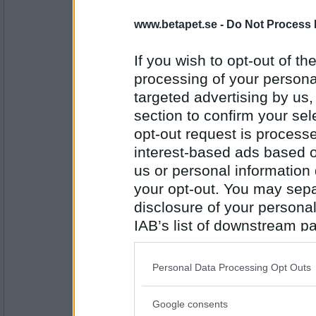
www.betapet.se -
Do Not Process 
pete-2
- Ej medlem längre
Under ställ
If you wish to opt-out of the
processing of your personal
targeted advertising by us
Antal inlägg: 425
section to confirm your sel
Lackia
opt-out request is proces
Ställ En
interest-based ads based o
us or personal information d
your opt-out. You may separ
Antal inlägg:
disclosure of your personal
1778
IAB’s list of downstream pa
Silvertösen
also be disclosed by us to 
En tal
Downstream Participants
th
Personal Data Processing Opt Outs
third parties.
Google consents
Antal inlägg:
Please note that this web
1059