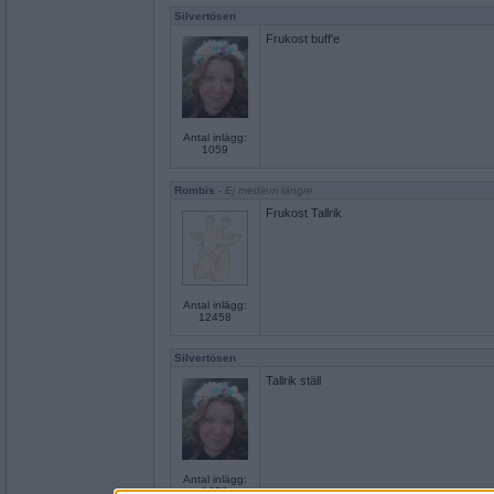
Silvertösen
Frukost buff'e
Antal inlägg:
1059
Rombis
- Ej medlem längre
Frukost Tallrik
Antal inlägg:
12458
Silvertösen
Tallrik ställ
Antal inlägg:
1059