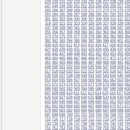
229
230
231
232
233
234
235
236
237
238
239
24
247
248
249
250
251
252
253
254
255
256
257
25
265
266
267
268
269
270
271
272
273
274
275
27
283
284
285
286
287
288
289
290
291
292
293
29
301
302
303
304
305
306
307
308
309
310
311
31
319
320
321
322
323
324
325
326
327
328
329
33
337
338
339
340
341
342
343
344
345
346
347
34
355
356
357
358
359
360
361
362
363
364
365
36
373
374
375
376
377
378
379
380
381
382
383
38
391
392
393
394
395
396
397
398
399
400
401
40
409
410
411
412
413
414
415
416
417
418
419
42
427
428
429
430
431
432
433
434
435
436
437
43
445
446
447
448
449
450
451
452
453
454
455
45
463
464
465
466
467
468
469
470
471
472
473
47
481
482
483
484
485
486
487
488
489
490
491
49
499
500
501
502
503
504
505
506
507
508
509
51
517
518
519
520
521
522
523
524
525
526
527
52
535
536
537
538
539
540
541
542
543
544
545
54
553
554
555
556
557
558
559
560
561
562
563
56
571
572
573
574
575
576
577
578
579
580
581
58
589
590
591
592
593
594
595
596
597
598
599
60
607
608
609
610
611
612
613
614
615
616
617
61
625
626
627
628
629
630
631
632
633
634
635
63
643
644
645
646
647
648
649
650
651
652
653
65
661
662
663
664
665
666
667
668
669
670
671
67
679
680
681
682
683
684
685
686
687
688
689
69
697
698
699
700
701
702
703
704
705
706
707
70
715
716
717
718
719
720
721
722
723
724
725
72
733
734
735
736
737
738
739
740
741
742
743
74
751
752
753
754
755
756
757
758
759
760
761
76