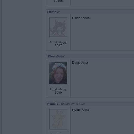
12458
Fulfrisyr
Hinder bana
Antal inlägg:
1697
Silvertösen
Dans bana
Antal inlägg:
1059
Rombis
- Ej medlem längre
Cykel Bana