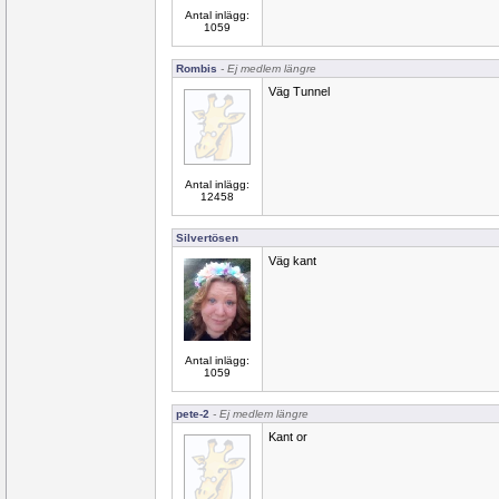
Antal inlägg:
1059
Rombis
- Ej medlem längre
Väg Tunnel
Antal inlägg:
12458
Silvertösen
Väg kant
Antal inlägg:
1059
pete-2
- Ej medlem längre
Kant or