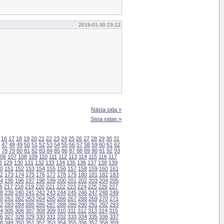
2019-01-30 23:12
Nästa sida »
Sista sidan »
16
17
18
19
20
21
22
23
24
25
26
27
28
29
30
31
47
48
49
50
51
52
53
54
55
56
57
58
59
60
61
62
78
79
80
81
82
83
84
85
86
87
88
89
90
91
92
93
06
107
108
109
110
111
112
113
114
115
116
117
8
129
130
131
132
133
134
135
136
137
138
139
0
151
152
153
154
155
156
157
158
159
160
161
2
173
174
175
176
177
178
179
180
181
182
183
4
195
196
197
198
199
200
201
202
203
204
205
6
217
218
219
220
221
222
223
224
225
226
227
8
239
240
241
242
243
244
245
246
247
248
249
0
261
262
263
264
265
266
267
268
269
270
271
2
283
284
285
286
287
288
289
290
291
292
293
4
305
306
307
308
309
310
311
312
313
314
315
6
327
328
329
330
331
332
333
334
335
336
337
8
349
350
351
352
353
354
355
356
357
358
359