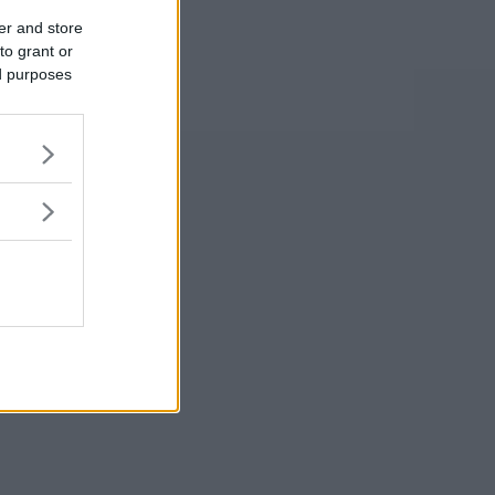
er and store
to grant or
ed purposes