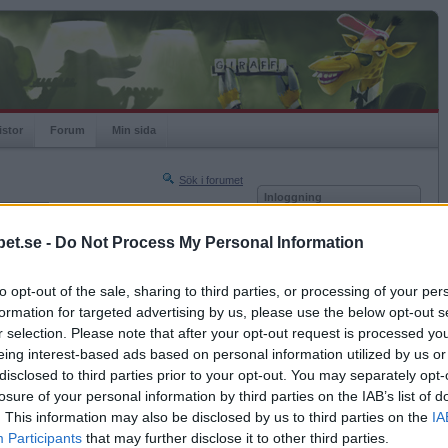
istor
Forum
Min sida
Sök i forumet
Inloggning
rneringar
Användare
et.se -
Do Not Process My Personal Information
Nästa sida »
Lösenord
Sista sidan »
to opt-out of the sale, sharing to third parties, or processing of your per
Kom ihåg mig
2019-01-28 22:29
formation for targeted advertising by us, please use the below opt-out s
Logga in
r selection. Please note that after your opt-out request is processed y
eing interest-based ads based on personal information utilized by us or
Glömt ditt lösenord?
Få ny aktiveringslänk
disclosed to third parties prior to your opt-out. You may separately opt-
losure of your personal information by third parties on the IAB’s list of
. This information may also be disclosed by us to third parties on the
IA
Betapet är gratis!
Participants
that may further disclose it to other third parties.