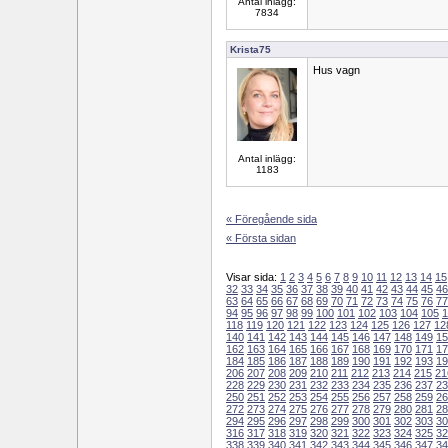
Antal inlägg:
7834
Krista75
Hus vagn
Antal inlägg:
1183
« Föregående sida
« Första sidan
Visar sida:
1
2
3
4
5
6
7
8
9
10
11
12
13
14
15
32
33
34
35
36
37
38
39
40
41
42
43
44
45
46
63
64
65
66
67
68
69
70
71
72
73
74
75
76
77
94
95
96
97
98
99
100
101
102
103
104
105
1
118
119
120
121
122
123
124
125
126
127
12
140
141
142
143
144
145
146
147
148
149
15
162
163
164
165
166
167
168
169
170
171
17
184
185
186
187
188
189
190
191
192
193
19
206
207
208
209
210
211
212
213
214
215
21
228
229
230
231
232
233
234
235
236
237
23
250
251
252
253
254
255
256
257
258
259
26
272
273
274
275
276
277
278
279
280
281
28
294
295
296
297
298
299
300
301
302
303
30
316
317
318
319
320
321
322
323
324
325
32
338
339
340
341
342
343
344
345
346
347
34