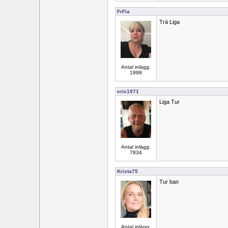
FrFia
Trä Liga
Antal inlägg:
1998
eric1971
Liga Tur
Antal inlägg:
7834
Krista75
Tur ban
Antal inlägg: