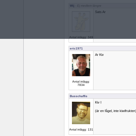
Wij
- Ej medlem längre
Sats Ar
Antal inlägg: 349
eric1971
Ar Kiv
Antal inlägg:
7834
Busschaffis
Kiv I
(är en fågel, inte kiwifrukten
Antal inlägg: 131