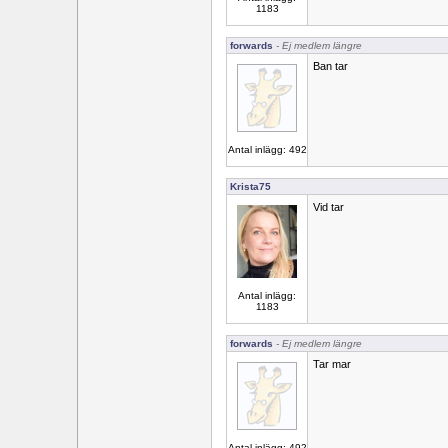
1183
forwards
- Ej medlem längre
Ban tar
Antal inlägg: 492
Krista75
Vid tar
Antal inlägg:
1183
forwards
- Ej medlem längre
Tar mar
Antal inlägg: 492