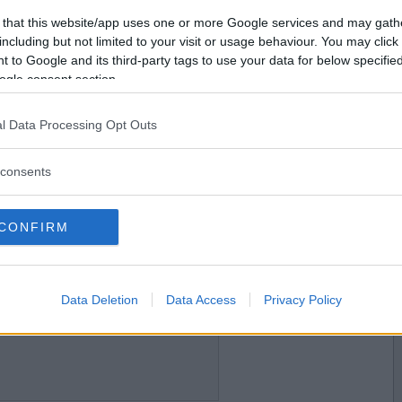
2019-01-28 22:31
Vill du bli
 that this website/app uses one or more Google services and may gath
medlem?
including but not limited to your visit or usage behaviour. You may click 
 to Google and its third-party tags to use your data for below specifi
Skapa nytt konto
ogle consent section.
l Data Processing Opt Outs
2019-01-28 22:34
consents
CONFIRM
2019-01-29 14:32
Data Deletion
Data Access
Privacy Policy