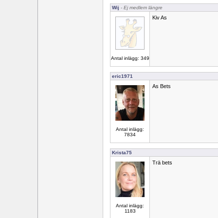
Wij
- Ej medlem längre
Kiv As
Antal inlägg: 349
eric1971
As Bets
Antal inlägg:
7834
Krista75
Trä bets
Antal inlägg:
1183