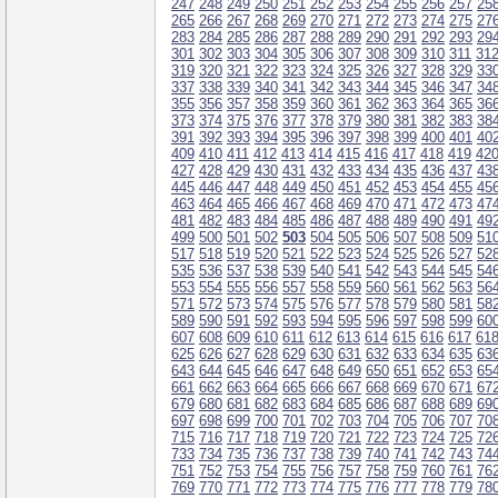
247
248
249
250
251
252
253
254
255
256
257
25
265
266
267
268
269
270
271
272
273
274
275
27
283
284
285
286
287
288
289
290
291
292
293
29
301
302
303
304
305
306
307
308
309
310
311
31
319
320
321
322
323
324
325
326
327
328
329
33
337
338
339
340
341
342
343
344
345
346
347
34
355
356
357
358
359
360
361
362
363
364
365
36
373
374
375
376
377
378
379
380
381
382
383
38
391
392
393
394
395
396
397
398
399
400
401
40
409
410
411
412
413
414
415
416
417
418
419
42
427
428
429
430
431
432
433
434
435
436
437
43
445
446
447
448
449
450
451
452
453
454
455
45
463
464
465
466
467
468
469
470
471
472
473
47
481
482
483
484
485
486
487
488
489
490
491
49
499
500
501
502
503
504
505
506
507
508
509
51
517
518
519
520
521
522
523
524
525
526
527
52
535
536
537
538
539
540
541
542
543
544
545
54
553
554
555
556
557
558
559
560
561
562
563
56
571
572
573
574
575
576
577
578
579
580
581
58
589
590
591
592
593
594
595
596
597
598
599
60
607
608
609
610
611
612
613
614
615
616
617
61
625
626
627
628
629
630
631
632
633
634
635
63
643
644
645
646
647
648
649
650
651
652
653
65
661
662
663
664
665
666
667
668
669
670
671
67
679
680
681
682
683
684
685
686
687
688
689
69
697
698
699
700
701
702
703
704
705
706
707
70
715
716
717
718
719
720
721
722
723
724
725
72
733
734
735
736
737
738
739
740
741
742
743
74
751
752
753
754
755
756
757
758
759
760
761
76
769
770
771
772
773
774
775
776
777
778
779
78