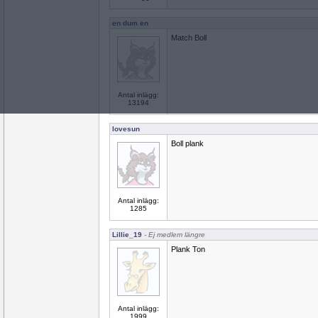
en dum en
Match Boll
Antal inlägg:
13194
lovesun
Boll plank
Antal inlägg:
1285
Lillie_19
- Ej medlem längre
Plank Ton
Antal inlägg:
1999