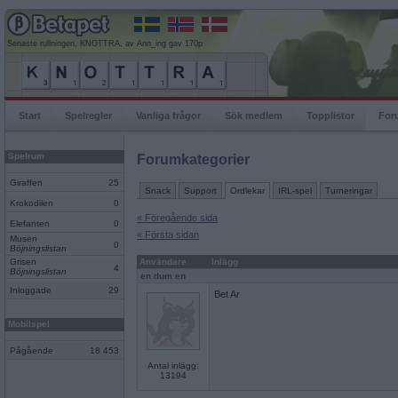
Senaste rullningen, KNOTTRA, av Ann_ing gav 170p
Start
Spelregler
Vanliga frågor
Sök medlem
Topplistor
For
Spelrum
Forumkategorier
Giraffen
25
Snack
Support
Ordlekar
IRL-spel
Turneringar
Krokodilen
0
« Föregående sida
Elefanten
0
« Första sidan
Musen
0
Böjningslistan
Grisen
Användare
Inlägg
4
Böjningslistan
en dum en
Inloggade
29
Bet Ar
Mobilspel
Pågående
18 453
Antal inlägg:
13194