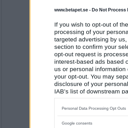
NellaLund
www.betapet.se -
Do Not Process 
Snö ren
If you wish to opt-out of the
processing of your personal
Antal inlägg:
targeted advertising by us
1696
section to confirm your sel
volpe1964
- Ej medlem längre
opt-out request is proces
Por Ren
interest-based ads based o
us or personal information d
your opt-out. You may separ
Antal inlägg:
disclosure of your personal
6106
IAB’s list of downstream pa
en dum en
also be disclosed by us to 
Slam Por
Downstream Participants
th
Personal Data Processing Opt Outs
third parties.
Google consents
Antal inlägg:
Please note that this web
13194