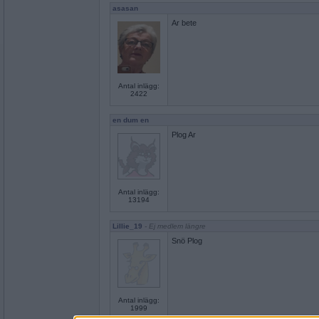
asasan
Ar bete
Antal inlägg:
2422
en dum en
Plog Ar
Antal inlägg:
13194
Lillie_19
- Ej medlem längre
Snö Plog
Antal inlägg:
1999