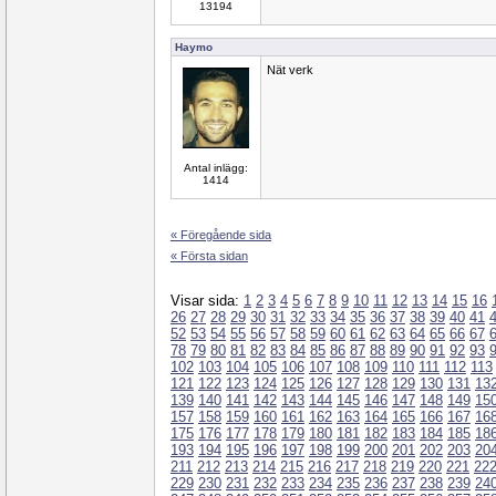
13194
Haymo
Nät verk
Antal inlägg:
1414
« Föregående sida
« Första sidan
Visar sida:
1
2
3
4
5
6
7
8
9
10
11
12
13
14
15
16
26
27
28
29
30
31
32
33
34
35
36
37
38
39
40
41
52
53
54
55
56
57
58
59
60
61
62
63
64
65
66
67
78
79
80
81
82
83
84
85
86
87
88
89
90
91
92
93
102
103
104
105
106
107
108
109
110
111
112
113
121
122
123
124
125
126
127
128
129
130
131
13
139
140
141
142
143
144
145
146
147
148
149
15
157
158
159
160
161
162
163
164
165
166
167
16
175
176
177
178
179
180
181
182
183
184
185
18
193
194
195
196
197
198
199
200
201
202
203
20
211
212
213
214
215
216
217
218
219
220
221
22
229
230
231
232
233
234
235
236
237
238
239
24