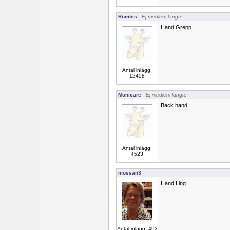
Rombis
- Ej medlem längre
Hand Grepp
Antal inlägg:
12458
Monicare
- Ej medlem längre
Back hand
Antal inlägg:
4523
mossan3
Hand Ling
Antal inlägg: 493