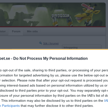
istor
Forum
Min sida
Sök i forumet
Inloggning
rneringar
Användare
et.se -
Do Not Process My Personal Information
Nästa sida »
Lösenord
Sista sidan »
to opt-out of the sale, sharing to third parties, or processing of your per
Kom ihåg mig
2024-06-18 10:19
formation for targeted advertising by us, please use the below opt-out s
Logga in
r selection. Please note that after your opt-out request is processed y
eing interest-based ads based on personal information utilized by us or
Glömt ditt lösenord?
Få ny aktiveringslänk
disclosed to third parties prior to your opt-out. You may separately opt-
losure of your personal information by third parties on the IAB’s list of
. This information may also be disclosed by us to third parties on the
IA
Betapet är gratis!
Participants
that may further disclose it to other third parties.