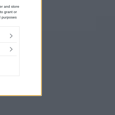
er and store
to grant or
ed purposes