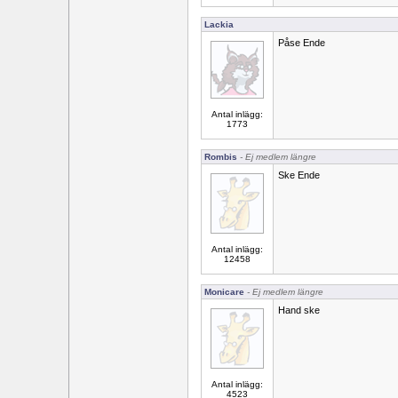
Lackia
Påse Ende
Antal inlägg:
1773
Rombis
- Ej medlem längre
Ske Ende
Antal inlägg:
12458
Monicare
- Ej medlem längre
Hand ske
Antal inlägg:
4523