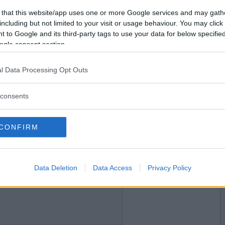
2024-06-19 00:24
Vill du bli
 that this website/app uses one or more Google services and may gath
medlem?
including but not limited to your visit or usage behaviour. You may click 
 to Google and its third-party tags to use your data for below specifi
Skapa nytt konto
ogle consent section.
l Data Processing Opt Outs
2024-06-19 10:15
consents
CONFIRM
2024-06-19 23:11
Data Deletion
Data Access
Privacy Policy