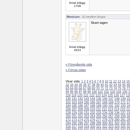
Antal inlägg:
1708
Monicare
- Ej medlem längre
Skam tagen
Antal inlägg:
4523
« Föregående sida
« Första sidan
Visar sida:
1
2
3
4
5
6
7
8
9
10
11
12
13
14
15
32
33
34
35
36
37
38
39
40
41
42
43
44
45
46
63
64
65
66
67
68
69
70
71
72
73
74
75
76
77
94
95
96
97
98
99
100
101
102
103
104
105
1
118
119
120
121
122
123
124
125
126
127
12
140
141
142
143
144
145
146
147
148
149
15
162
163
164
165
166
167
168
169
170
171
17
184
185
186
187
188
189
190
191
192
193
19
206
207
208
209
210
211
212
213
214
215
21
228
229
230
231
232
233
234
235
236
237
23
250
251
252
253
254
255
256
257
258
259
26
272
273
274
275
276
277
278
279
280
281
28
294
295
296
297
298
299
300
301
302
303
30
316
317
318
319
320
321
322
323
324
325
32