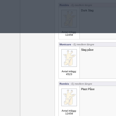
Rombis
- Ej medlem längre
Durk Slag
Antal inlägg:
12458
Monicare
- Ej medlem längre
Slag påse
Antal inlägg:
4523
Rombis
- Ej medlem längre
Plast Påse
Antal inlägg:
12458