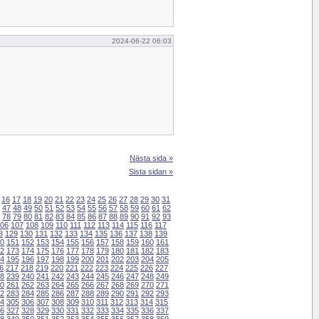
2024-06-22 06:03
Nästa sida »
Sista sidan »
16
17
18
19
20
21
22
23
24
25
26
27
28
29
30
31
47
48
49
50
51
52
53
54
55
56
57
58
59
60
61
62
78
79
80
81
82
83
84
85
86
87
88
89
90
91
92
93
06
107
108
109
110
111
112
113
114
115
116
117
8
129
130
131
132
133
134
135
136
137
138
139
0
151
152
153
154
155
156
157
158
159
160
161
2
173
174
175
176
177
178
179
180
181
182
183
4
195
196
197
198
199
200
201
202
203
204
205
6
217
218
219
220
221
222
223
224
225
226
227
8
239
240
241
242
243
244
245
246
247
248
249
0
261
262
263
264
265
266
267
268
269
270
271
2
283
284
285
286
287
288
289
290
291
292
293
4
305
306
307
308
309
310
311
312
313
314
315
6
327
328
329
330
331
332
333
334
335
336
337