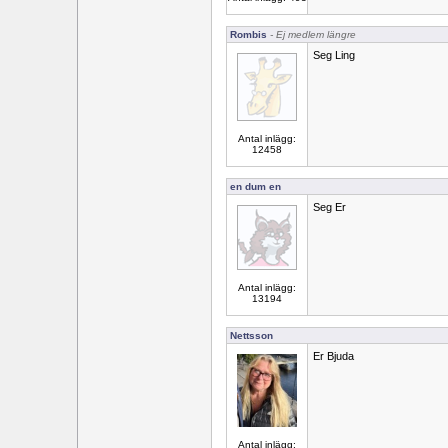
Rombis
- Ej medlem längre
Seg Ling
Antal inlägg:
12458
en dum en
Seg Er
Antal inlägg:
13194
Nettsson
Er Bjuda
Antal inlägg: