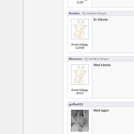
1126
Rombis
- Ej medlem längre
Er Känsla
Antal inlägg:
12458
Monicare
- Ej medlem längre
Med känsla
Antal inlägg:
4523
golfboll22
Med tagen