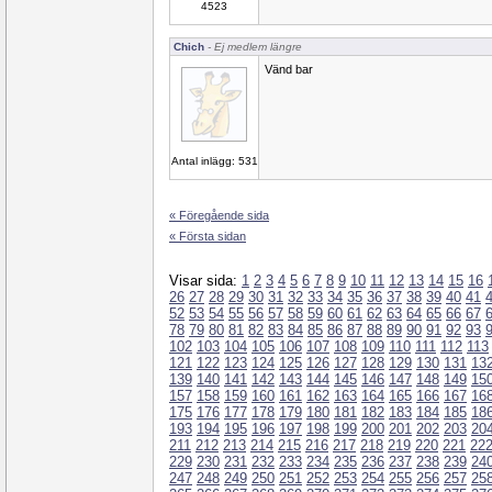
4523
Chich
- Ej medlem längre
Vänd bar
Antal inlägg: 531
« Föregående sida
« Första sidan
Visar sida:
1
2
3
4
5
6
7
8
9
10
11
12
13
14
15
16
26
27
28
29
30
31
32
33
34
35
36
37
38
39
40
41
52
53
54
55
56
57
58
59
60
61
62
63
64
65
66
67
78
79
80
81
82
83
84
85
86
87
88
89
90
91
92
93
102
103
104
105
106
107
108
109
110
111
112
113
121
122
123
124
125
126
127
128
129
130
131
13
139
140
141
142
143
144
145
146
147
148
149
15
157
158
159
160
161
162
163
164
165
166
167
16
175
176
177
178
179
180
181
182
183
184
185
18
193
194
195
196
197
198
199
200
201
202
203
20
211
212
213
214
215
216
217
218
219
220
221
22
229
230
231
232
233
234
235
236
237
238
239
24
247
248
249
250
251
252
253
254
255
256
257
25