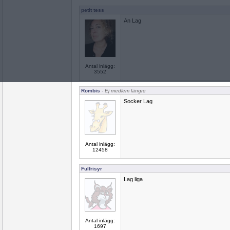
petit tess
An Lag
Antal inlägg:
3552
Rombis
- Ej medlem längre
Socker Lag
Antal inlägg:
12458
Fulfrisyr
Lag liga
Antal inlägg:
1697