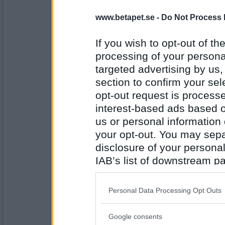
Rombis
- Ej medlem längre
www.betapet.se -
Do Not Process 
Park Bänk
If you wish to opt-out of the
processing of your personal
Antal inlägg:
12458
targeted advertising by us
section to confirm your sel
petit tess
opt-out request is proces
Klacks Park
interest-based ads based o
us or personal information d
your opt-out. You may separ
Antal inlägg:
3552
disclosure of your personal
IAB’s list of downstream pa
Chich
- Ej medlem längre
also be disclosed by us to 
Park ett
Downstream Participants
th
Personal Data Processing Opt Outs
third parties.
Antal inlägg: 531
Google consents
Please note that this web