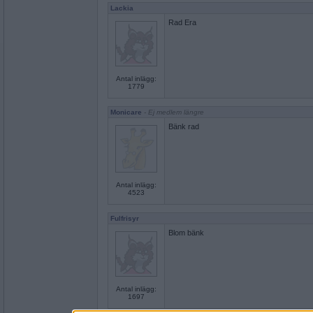
Lackia
Rad Era
Antal inlägg:
1779
Monicare
- Ej medlem längre
Bänk rad
Antal inlägg:
4523
Fulfrisyr
Blom bänk
Antal inlägg:
1697