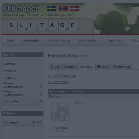
Senaste rullningen, SlITAGE, av Rollebolle65 gav 66p
Start
Spelregler
Vanliga frågor
Sök medlem
Topplistor
For
Spelrum
Forumkategorier
Giraffen
9
Snack
Support
Ordlekar
IRL-spel
Turneringar
Krokodilen
0
« Föregående sida
Elefanten
0
« Första sidan
Musen
0
Böjningslistan
Grisen
Användare
Inlägg
2
Böjningslistan
Fulfrisyr
Inloggade
11
Va rad
Mobilspel
Pågående
18 425
Antal inlägg:
1697