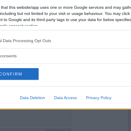
2017-03-27 21:52
Vill du bli
 that this website/app uses one or more Google services and may gath
medlem?
including but not limited to your visit or usage behaviour. You may click 
 to Google and its third-party tags to use your data for below specifi
Skapa nytt konto
ogle consent section.
l Data Processing Opt Outs
2017-03-27 21:54
consents
CONFIRM
2017-03-27 21:55
Data Deletion
Data Access
Privacy Policy
2017-03-28 07:47