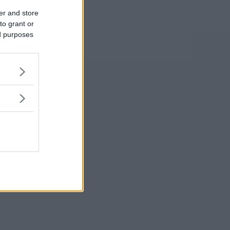
er and store
to grant or
ed purposes