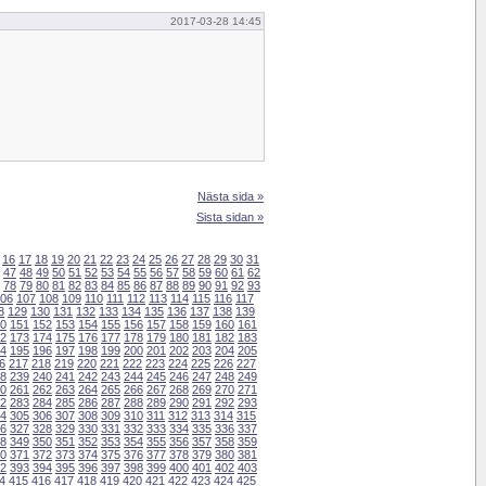
2017-03-28 14:45
Nästa sida »
Sista sidan »
16
17
18
19
20
21
22
23
24
25
26
27
28
29
30
31
47
48
49
50
51
52
53
54
55
56
57
58
59
60
61
62
78
79
80
81
82
83
84
85
86
87
88
89
90
91
92
93
06
107
108
109
110
111
112
113
114
115
116
117
8
129
130
131
132
133
134
135
136
137
138
139
0
151
152
153
154
155
156
157
158
159
160
161
2
173
174
175
176
177
178
179
180
181
182
183
4
195
196
197
198
199
200
201
202
203
204
205
6
217
218
219
220
221
222
223
224
225
226
227
8
239
240
241
242
243
244
245
246
247
248
249
0
261
262
263
264
265
266
267
268
269
270
271
2
283
284
285
286
287
288
289
290
291
292
293
4
305
306
307
308
309
310
311
312
313
314
315
6
327
328
329
330
331
332
333
334
335
336
337
8
349
350
351
352
353
354
355
356
357
358
359
0
371
372
373
374
375
376
377
378
379
380
381
2
393
394
395
396
397
398
399
400
401
402
403
4
415
416
417
418
419
420
421
422
423
424
425