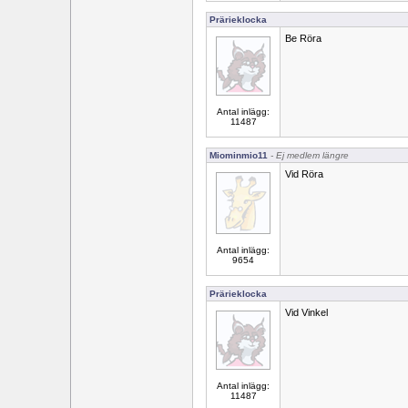
Prärieklocka
Be Röra
Antal inlägg:
11487
Miominmio11
- Ej medlem längre
Vid Röra
Antal inlägg:
9654
Prärieklocka
Vid Vinkel
Antal inlägg:
11487