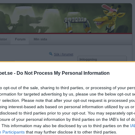
istor
Forum
Min sida
Sök i forumet
Inloggning
rneringar
Användare
et.se -
Do Not Process My Personal Information
Nästa sida »
Lösenord
Sista sidan »
to opt-out of the sale, sharing to third parties, or processing of your per
Kom ihåg mig
2017-03-27 13:57
formation for targeted advertising by us, please use the below opt-out s
Logga in
r selection. Please note that after your opt-out request is processed y
eing interest-based ads based on personal information utilized by us or
Glömt ditt lösenord?
Få ny aktiveringslänk
disclosed to third parties prior to your opt-out. You may separately opt-
losure of your personal information by third parties on the IAB’s list of
. This information may also be disclosed by us to third parties on the
IA
Betapet är gratis!
Participants
that may further disclose it to other third parties.