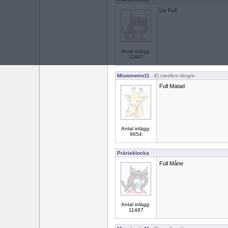
Liv Full
Antal inlägg:
11487
Miominmio11
- Ej medlem längre
Full Matad
Antal inlägg:
9654
Prärieklocka
Full Måne
Antal inlägg:
11487