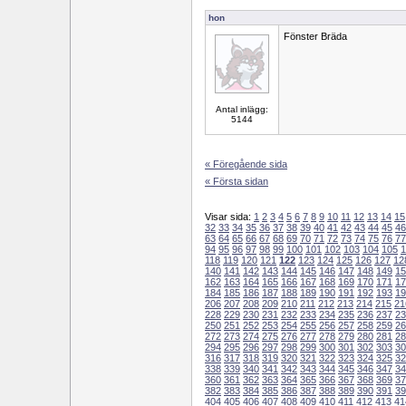
hon
Fönster Bräda
Antal inlägg:
5144
« Föregående sida
« Första sidan
Visar sida:
1
2
3
4
5
6
7
8
9
10
11
12
13
14
15
32
33
34
35
36
37
38
39
40
41
42
43
44
45
46
63
64
65
66
67
68
69
70
71
72
73
74
75
76
77
94
95
96
97
98
99
100
101
102
103
104
105
1
118
119
120
121
122
123
124
125
126
127
12
140
141
142
143
144
145
146
147
148
149
15
162
163
164
165
166
167
168
169
170
171
17
184
185
186
187
188
189
190
191
192
193
19
206
207
208
209
210
211
212
213
214
215
21
228
229
230
231
232
233
234
235
236
237
23
250
251
252
253
254
255
256
257
258
259
26
272
273
274
275
276
277
278
279
280
281
28
294
295
296
297
298
299
300
301
302
303
30
316
317
318
319
320
321
322
323
324
325
32
338
339
340
341
342
343
344
345
346
347
34
360
361
362
363
364
365
366
367
368
369
37
382
383
384
385
386
387
388
389
390
391
39
404
405
406
407
408
409
410
411
412
413
41