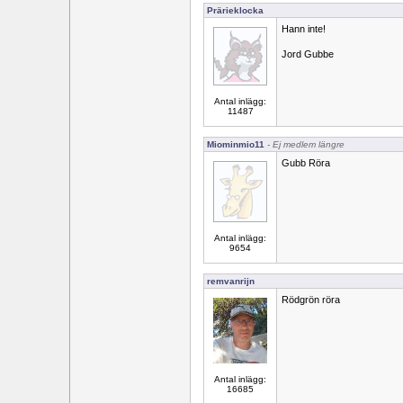
Prärieklocka
Hann inte!
Jord Gubbe
Antal inlägg:
11487
Miominmio11
- Ej medlem längre
Gubb Röra
Antal inlägg:
9654
remvanrijn
Rödgrön röra
Antal inlägg:
16685