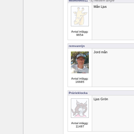
Miominmio11
- Ej medlem längre
Mån Ljus
Antal inlägg:
9654
remvanrijn
Jord mån
Antal inlägg:
16685
Prärieklocka
Ljus Grön
Antal inlägg:
11487