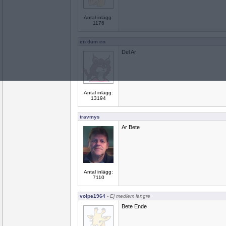
Antal inlägg:
1176
en dum en
Del Ar
Antal inlägg:
13194
travmys
Ar Bete
Antal inlägg:
7110
volpe1964
- Ej medlem längre
Bete Ende