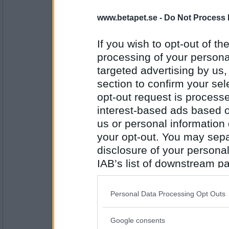
en dum en
www.betapet.se -
Do Not Process 
Va Len
If you wish to opt-out of the
processing of your personal
Antal inlägg:
targeted advertising by us
13194
section to confirm your sel
travmys
opt-out request is proces
Svar Va
interest-based ads based o
us or personal information d
your opt-out. You may separ
Antal inlägg:
disclosure of your personal
7110
IAB’s list of downstream pa
petit tess
also be disclosed by us to 
Svar Ta
Downstream Participants
th
Personal Data Processing Opt Outs
third parties.
Google consents
Please note that this web
Antal inlägg: