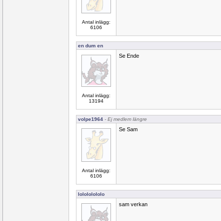
Antal inlägg:
6106
en dum en
Se Ende
Antal inlägg:
13194
volpe1964
- Ej medlem längre
Se Sam
Antal inlägg:
6106
lolololololo
sam verkan