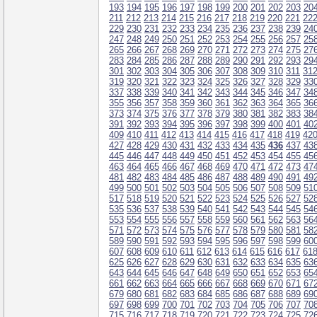
193
194
195
196
197
198
199
200
201
202
203
20
211
212
213
214
215
216
217
218
219
220
221
22
229
230
231
232
233
234
235
236
237
238
239
24
247
248
249
250
251
252
253
254
255
256
257
25
265
266
267
268
269
270
271
272
273
274
275
27
283
284
285
286
287
288
289
290
291
292
293
29
301
302
303
304
305
306
307
308
309
310
311
31
319
320
321
322
323
324
325
326
327
328
329
33
337
338
339
340
341
342
343
344
345
346
347
34
355
356
357
358
359
360
361
362
363
364
365
36
373
374
375
376
377
378
379
380
381
382
383
38
391
392
393
394
395
396
397
398
399
400
401
40
409
410
411
412
413
414
415
416
417
418
419
42
427
428
429
430
431
432
433
434
435
436
437
43
445
446
447
448
449
450
451
452
453
454
455
45
463
464
465
466
467
468
469
470
471
472
473
47
481
482
483
484
485
486
487
488
489
490
491
49
499
500
501
502
503
504
505
506
507
508
509
51
517
518
519
520
521
522
523
524
525
526
527
52
535
536
537
538
539
540
541
542
543
544
545
54
553
554
555
556
557
558
559
560
561
562
563
56
571
572
573
574
575
576
577
578
579
580
581
58
589
590
591
592
593
594
595
596
597
598
599
60
607
608
609
610
611
612
613
614
615
616
617
61
625
626
627
628
629
630
631
632
633
634
635
63
643
644
645
646
647
648
649
650
651
652
653
65
661
662
663
664
665
666
667
668
669
670
671
67
679
680
681
682
683
684
685
686
687
688
689
69
697
698
699
700
701
702
703
704
705
706
707
70
715
716
717
718
719
720
721
722
723
724
725
72