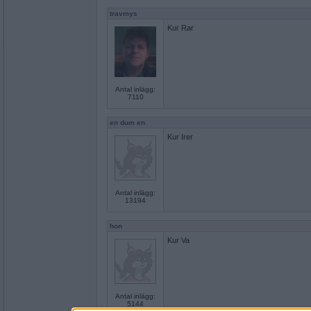
travmys
Kur Rar
Antal inlägg:
7110
en dum en
Kur Irer
Antal inlägg:
13194
hon
Kur Va
Antal inlägg:
5144