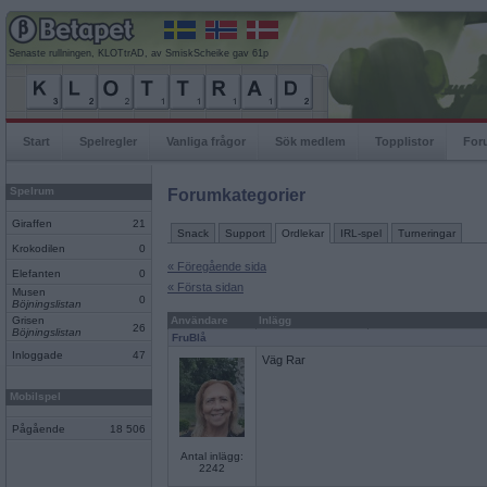
Senaste rullningen, KLOTtrAD, av SmiskScheike gav 61p
Start
Spelregler
Vanliga frågor
Sök medlem
Topplistor
For
Spelrum
Forumkategorier
Giraffen
21
Snack
Support
Ordlekar
IRL-spel
Turneringar
Krokodilen
0
« Föregående sida
Elefanten
0
« Första sidan
Musen
0
Böjningslistan
Grisen
Användare
Inlägg
26
Böjningslistan
FruBlå
Inloggade
47
Väg Rar
Mobilspel
Pågående
18 506
Antal inlägg:
2242