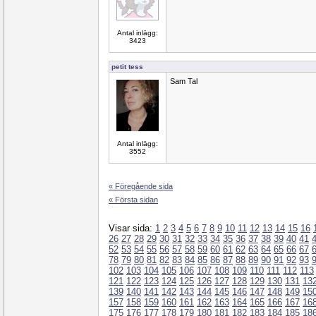
Antal inlägg:
3423
petit tess
Sam Tal
Antal inlägg:
3552
« Föregående sida
« Första sidan
Visar sida:
1
2
3
4
5
6
7
8
9
10
11
12
13
14
15
16
26
27
28
29
30
31
32
33
34
35
36
37
38
39
40
41
52
53
54
55
56
57
58
59
60
61
62
63
64
65
66
67
78
79
80
81
82
83
84
85
86
87
88
89
90
91
92
93
102
103
104
105
106
107
108
109
110
111
112
113
121
122
123
124
125
126
127
128
129
130
131
13
139
140
141
142
143
144
145
146
147
148
149
15
157
158
159
160
161
162
163
164
165
166
167
16
175
176
177
178
179
180
181
182
183
184
185
18