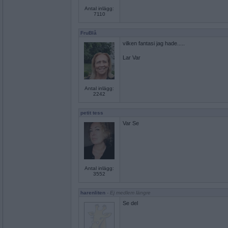
Antal inlägg:
7110
FruBlå
vilken fantasi jag hade.....
Lar Var
Antal inlägg:
2242
petit tess
Var Se
Antal inlägg:
3552
harenliten
- Ej medlem längre
Se del