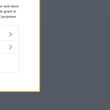
er and store
to grant or
ed purposes