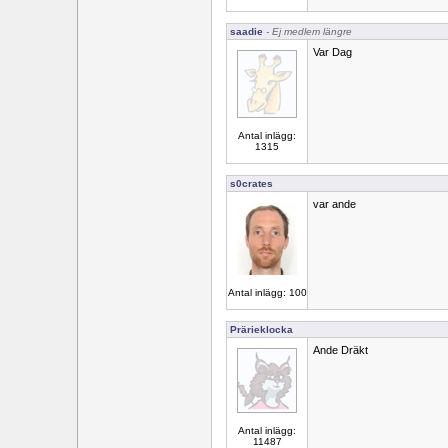
saadie
- Ej medlem längre
Var Dag
Antal inlägg:
1315
s0crates
var ande
Antal inlägg: 100
Prärieklocka
Ande Dräkt
Antal inlägg:
11487