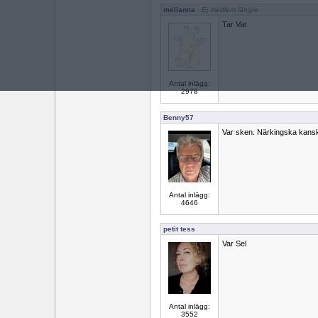
melianna
- Ej medlem längre
Tar Var
Antal inlägg:
2978
Benny57
Var sken. Närkingska kansk
Antal inlägg:
4646
petit tess
Var Sel
Antal inlägg:
3552