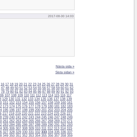
2017-08-30 14:03
Nästa sida »
Sista sidan »
16
17
18
19
20
21
22
23
24
25
26
27
28
29
30
31
47
48
49
50
51
52
53
54
55
56
57
58
59
60
61
62
78
79
80
81
82
83
84
85
86
87
88
89
90
91
92
93
06
107
108
109
110
111
112
113
114
115
116
117
8
129
130
131
132
133
134
135
136
137
138
139
0
151
152
153
154
155
156
157
158
159
160
161
2
173
174
175
176
177
178
179
180
181
182
183
4
195
196
197
198
199
200
201
202
203
204
205
6
217
218
219
220
221
222
223
224
225
226
227
8
239
240
241
242
243
244
245
246
247
248
249
0
261
262
263
264
265
266
267
268
269
270
271
2
283
284
285
286
287
288
289
290
291
292
293
4
305
306
307
308
309
310
311
312
313
314
315
6
327
328
329
330
331
332
333
334
335
336
337
8
349
350
351
352
353
354
355
356
357
358
359