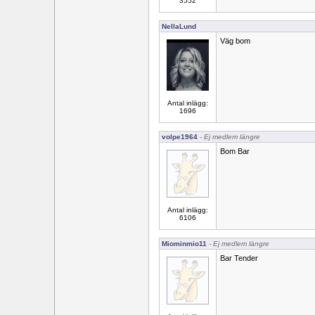
3552
NellaLund
Väg bom
Antal inlägg:
1696
volpe1964
- Ej medlem längre
Bom Bar
Antal inlägg:
6106
Miominmio11
- Ej medlem längre
Bar Tender