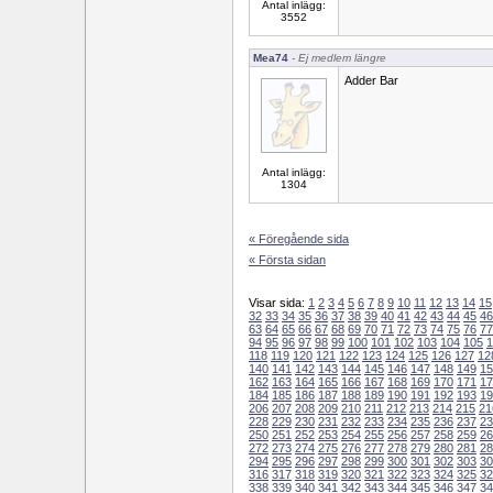
Antal inlägg:
3552
Mea74
- Ej medlem längre
Adder Bar
Antal inlägg:
1304
« Föregående sida
« Första sidan
Visar sida:
1
2
3
4
5
6
7
8
9
10
11
12
13
14
15
32
33
34
35
36
37
38
39
40
41
42
43
44
45
46
63
64
65
66
67
68
69
70
71
72
73
74
75
76
77
94
95
96
97
98
99
100
101
102
103
104
105
1
118
119
120
121
122
123
124
125
126
127
12
140
141
142
143
144
145
146
147
148
149
15
162
163
164
165
166
167
168
169
170
171
17
184
185
186
187
188
189
190
191
192
193
19
206
207
208
209
210
211
212
213
214
215
21
228
229
230
231
232
233
234
235
236
237
23
250
251
252
253
254
255
256
257
258
259
26
272
273
274
275
276
277
278
279
280
281
28
294
295
296
297
298
299
300
301
302
303
30
316
317
318
319
320
321
322
323
324
325
32
338
339
340
341
342
343
344
345
346
347
34