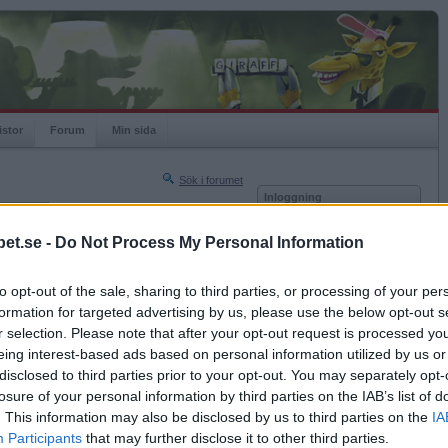
istor
Forum
Min sida
Sök i forumet
Inloggning
rneringar
Användare
et.se -
Do Not Process My Personal Information
Nästa sida »
Lösenord
Sista sidan »
to opt-out of the sale, sharing to third parties, or processing of your per
Kom ihåg mig
2017-08-28 21:10
formation for targeted advertising by us, please use the below opt-out s
Logga in
r selection. Please note that after your opt-out request is processed y
eing interest-based ads based on personal information utilized by us or
Glömt ditt lösenord?
Få ny aktiveringslänk
disclosed to third parties prior to your opt-out. You may separately opt-
losure of your personal information by third parties on the IAB’s list of
. This information may also be disclosed by us to third parties on the
IA
Betapet är gratis!
Participants
that may further disclose it to other third parties.