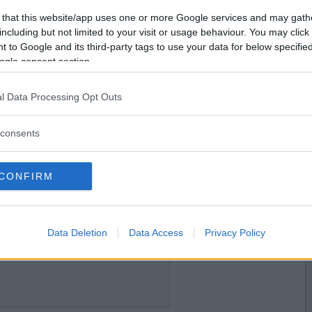
2017-08-28 21:25
Vill du bli
 that this website/app uses one or more Google services and may gath
medlem?
including but not limited to your visit or usage behaviour. You may click 
 to Google and its third-party tags to use your data for below specifi
Skapa nytt konto
ogle consent section.
l Data Processing Opt Outs
2017-08-28 22:07
consents
CONFIRM
2017-08-28 22:15
Data Deletion
Data Access
Privacy Policy