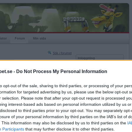
istor
Forum
Min sida
Sök i forumet
Inloggning
rneringar
Användare
et.se -
Do Not Process My Personal Information
Nästa sida »
Lösenord
Sista sidan »
to opt-out of the sale, sharing to third parties, or processing of your per
Kom ihåg mig
2019-10-29 18:53
formation for targeted advertising by us, please use the below opt-out s
Logga in
r selection. Please note that after your opt-out request is processed y
eing interest-based ads based on personal information utilized by us or
Glömt ditt lösenord?
Få ny aktiveringslänk
disclosed to third parties prior to your opt-out. You may separately opt-
losure of your personal information by third parties on the IAB’s list of
. This information may also be disclosed by us to third parties on the
IA
Betapet är gratis!
Participants
that may further disclose it to other third parties.