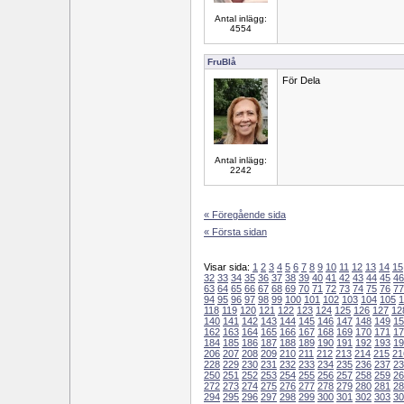
Antal inlägg:
4554
FruBlå
För Dela
Antal inlägg:
2242
« Föregående sida
« Första sidan
Visar sida:
1
2
3
4
5
6
7
8
9
10
11
12
13
14
15
32
33
34
35
36
37
38
39
40
41
42
43
44
45
46
63
64
65
66
67
68
69
70
71
72
73
74
75
76
77
94
95
96
97
98
99
100
101
102
103
104
105
1
118
119
120
121
122
123
124
125
126
127
12
140
141
142
143
144
145
146
147
148
149
15
162
163
164
165
166
167
168
169
170
171
17
184
185
186
187
188
189
190
191
192
193
19
206
207
208
209
210
211
212
213
214
215
21
228
229
230
231
232
233
234
235
236
237
23
250
251
252
253
254
255
256
257
258
259
26
272
273
274
275
276
277
278
279
280
281
28
294
295
296
297
298
299
300
301
302
303
30