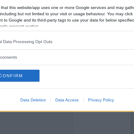
2019-10-29 19:41
Vill du bli
 that this website/app uses one or more Google services and may gath
medlem?
including but not limited to your visit or usage behaviour. You may click 
 to Google and its third-party tags to use your data for below specifi
Skapa nytt konto
ogle consent section.
l Data Processing Opt Outs
2019-10-29 20:08
consents
CONFIRM
2019-10-29 20:10
Data Deletion
Data Access
Privacy Policy