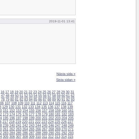
2019-11-01 13:41
Nästa sida »
Sista sidan »
16
17
18
19
20
21
22
23
24
25
26
27
28
29
30
31
47
48
49
50
51
52
53
54
55
56
57
58
59
60
61
62
78
79
80
81
82
83
84
85
86
87
88
89
90
91
92
93
06
107
108
109
110
111
112
113
114
115
116
117
8
129
130
131
132
133
134
135
136
137
138
139
0
151
152
153
154
155
156
157
158
159
160
161
2
173
174
175
176
177
178
179
180
181
182
183
4
195
196
197
198
199
200
201
202
203
204
205
6
217
218
219
220
221
222
223
224
225
226
227
8
239
240
241
242
243
244
245
246
247
248
249
0
261
262
263
264
265
266
267
268
269
270
271
2
283
284
285
286
287
288
289
290
291
292
293
4
305
306
307
308
309
310
311
312
313
314
315