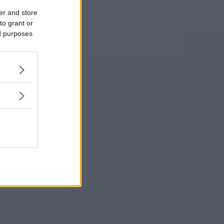
er and store
to grant or
ed purposes