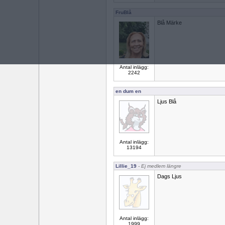
FruBlå
Blå Märke
Antal inlägg:
2242
en dum en
Ljus Blå
Antal inlägg:
13194
Lillie_19
- Ej medlem längre
Dags Ljus
Antal inlägg:
1999