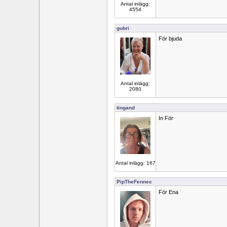
Antal inlägg:
4554
gubri
För bjuda
Antal inlägg:
2080
tingand
In För
Antal inlägg: 167
PipTheFennec
För Ena