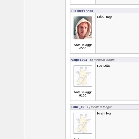
PipTheFennec
Mån Dags
Antal inlägg:
4554
volpe1964
- Ej medlem längre
För Mån
Antal inlägg:
6106
Lillie_19
- Ej medlem längre
Fram För