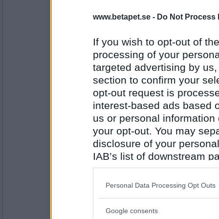
FrFia
www.betapet.se -
Do Not Process 
Etik Ett
If you wish to opt-out of the
processing of your personal
targeted advertising by us
Antal inlägg:
1998
section to confirm your sel
opt-out request is proces
Heali
- Ej medlem längre
Ett Riga...
interest-based ads based o
us or personal information d
your opt-out. You may separ
disclosure of your personal
Antal inlägg: 926
IAB’s list of downstream pa
chocolate
also be disclosed by us to 
Somriga
Downstream Participants
th
Personal Data Processing Opt Outs
third parties.
Antal inlägg: 69
Google consents
Please note that this web