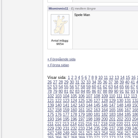
Miominmio11
- Ej medlem längre
Spele Man
Antal inlägg:
9654
« Föregående sida
« Första sidan
Visar sida:
1
2
3
4
5
6
7
8
9
10
11
12
13
14
15
16
26
27
28
29
30
31
32
33
34
35
36
37
38
39
40
41
52
53
54
55
56
57
58
59
60
61
62
63
64
65
66
67
78
79
80
81
82
83
84
85
86
87
88
89
90
91
92
93
102
103
104
105
106
107
108
109
110
111
112
113
121
122
123
124
125
126
127
128
129
130
131
13
139
140
141
142
143
144
145
146
147
148
149
15
157
158
159
160
161
162
163
164
165
166
167
16
175
176
177
178
179
180
181
182
183
184
185
18
193
194
195
196
197
198
199
200
201
202
203
20
211
212
213
214
215
216
217
218
219
220
221
22
229
230
231
232
233
234
235
236
237
238
239
24
247
248
249
250
251
252
253
254
255
256
257
25
265
266
267
268
269
270
271
272
273
274
275
27