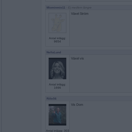
Miominmio11
- Ej medlem längre
Växel Ström
Antal inlägg:
9654
NellaLund
Växel vis
Antal inlägg:
1696
Rille56
Vis Dom
Antal inlägg: 303