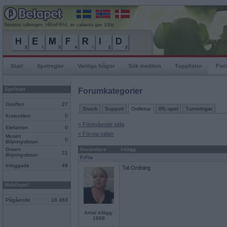
Senaste rullningen, HEmFRId, av cabarita gav 100p
Start
Spelregler
Vanliga frågor
Sök medlem
Topplistor
For
Spelrum
Forumkategorier
Giraffen
27
Snack
Support
Ordlekar
IRL-spel
Turneringar
Krokodilen
0
« Föregående sida
Elefanten
0
« Första sidan
Musen
0
Böjningslistan
Grisen
Användare
Inlägg
21
Böjningslistan
FrFia
Inloggade
48
Tal Ordning
Mobilspel
Pågående
18 463
Antal inlägg:
1998