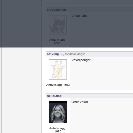
kryddeluntan
Växel Låda
Antal inlägg:
12360
ofrivillig
- Ej medlem längre
Växel pengar
Antal inlägg: 563
NellaLund
Över växel
Antal inlägg:
1696