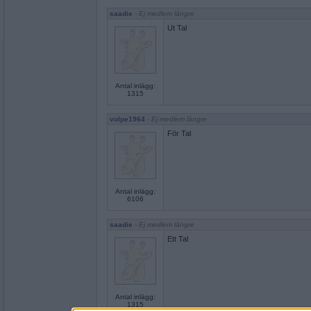
saadie
- Ej medlem längre
Ut Tal
Antal inlägg:
1315
volpe1964
- Ej medlem längre
För Tal
Antal inlägg:
6106
saadie
- Ej medlem längre
Ett Tal
Antal inlägg:
1315