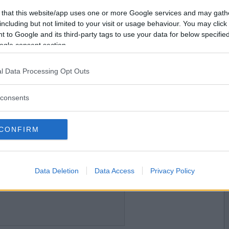
2023-11-22 22:38
Vill du bli
 that this website/app uses one or more Google services and may gath
medlem?
including but not limited to your visit or usage behaviour. You may click 
 to Google and its third-party tags to use your data for below specifi
Skapa nytt konto
ogle consent section.
l Data Processing Opt Outs
2023-11-22 22:54
consents
CONFIRM
2023-11-23 07:38
Data Deletion
Data Access
Privacy Policy