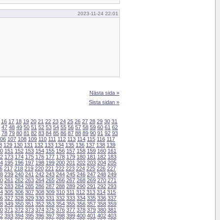
2023-11-24 22:01
Nästa sida »
Sista sidan »
16
17
18
19
20
21
22
23
24
25
26
27
28
29
30
31
47
48
49
50
51
52
53
54
55
56
57
58
59
60
61
62
78
79
80
81
82
83
84
85
86
87
88
89
90
91
92
93
06
107
108
109
110
111
112
113
114
115
116
117
8
129
130
131
132
133
134
135
136
137
138
139
0
151
152
153
154
155
156
157
158
159
160
161
2
173
174
175
176
177
178
179
180
181
182
183
4
195
196
197
198
199
200
201
202
203
204
205
6
217
218
219
220
221
222
223
224
225
226
227
8
239
240
241
242
243
244
245
246
247
248
249
0
261
262
263
264
265
266
267
268
269
270
271
2
283
284
285
286
287
288
289
290
291
292
293
4
305
306
307
308
309
310
311
312
313
314
315
6
327
328
329
330
331
332
333
334
335
336
337
8
349
350
351
352
353
354
355
356
357
358
359
0
371
372
373
374
375
376
377
378
379
380
381
2
393
394
395
396
397
398
399
400
401
402
403