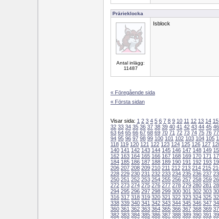
Prärieklocka
Isblock
Antal inlägg:
11487
« Föregående sida
« Första sidan
Visar sida:
1
2
3
4
5
6
7
8
9
10
11
12
13
14
15
32
33
34
35
36
37
38
39
40
41
42
43
44
45
46
63
64
65
66
67
68
69
70
71
72
73
74
75
76
77
94
95
96
97
98
99
100
101
102
103
104
105
1
118
119
120
121
122
123
124
125
126
127
12
140
141
142
143
144
145
146
147
148
149
15
162
163
164
165
166
167
168
169
170
171
17
184
185
186
187
188
189
190
191
192
193
19
206
207
208
209
210
211
212
213
214
215
21
228
229
230
231
232
233
234
235
236
237
23
250
251
252
253
254
255
256
257
258
259
26
272
273
274
275
276
277
278
279
280
281
28
294
295
296
297
298
299
300
301
302
303
30
316
317
318
319
320
321
322
323
324
325
32
338
339
340
341
342
343
344
345
346
347
34
360
361
362
363
364
365
366
367
368
369
37
382
383
384
385
386
387
388
389
390
391
39