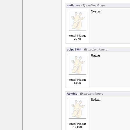
melianna
- Ej medlem längre
Nystart
Antal inlägg:
2978
volpe1964
- Ej medlem längre
Rattlås
Antal inlägg:
6106
Rombis
- Ej medlem längre
Solkatt
Antal inlägg:
12458