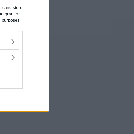
er and store
to grant or
ed purposes