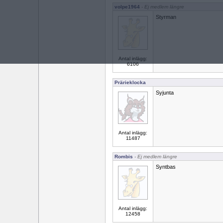
volpe1964
- Ej medlem längre
Styrman
Antal inlägg:
6106
Prärieklocka
Syjunta
Antal inlägg:
11487
Rombis
- Ej medlem längre
Syntbas
Antal inlägg:
12458