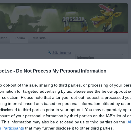
istor
Forum
Min sida
Sök i forumet
Inloggning
rneringar
Användare
et.se -
Do Not Process My Personal Information
Nästa sida »
Lösenord
Sista sidan »
to opt-out of the sale, sharing to third parties, or processing of your per
Kom ihåg mig
2023-11-22 13:49
formation for targeted advertising by us, please use the below opt-out s
Logga in
r selection. Please note that after your opt-out request is processed y
eing interest-based ads based on personal information utilized by us or
Glömt ditt lösenord?
Få ny aktiveringslänk
disclosed to third parties prior to your opt-out. You may separately opt-
losure of your personal information by third parties on the IAB’s list of
. This information may also be disclosed by us to third parties on the
IA
Betapet är gratis!
Participants
that may further disclose it to other third parties.