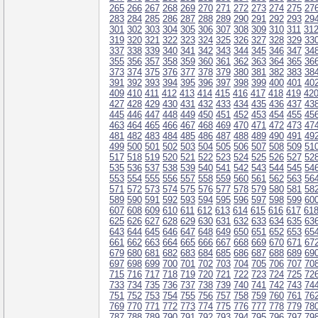
265
266
267
268
269
270
271
272
273
274
275
27
283
284
285
286
287
288
289
290
291
292
293
29
301
302
303
304
305
306
307
308
309
310
311
31
319
320
321
322
323
324
325
326
327
328
329
33
337
338
339
340
341
342
343
344
345
346
347
34
355
356
357
358
359
360
361
362
363
364
365
36
373
374
375
376
377
378
379
380
381
382
383
38
391
392
393
394
395
396
397
398
399
400
401
40
409
410
411
412
413
414
415
416
417
418
419
42
427
428
429
430
431
432
433
434
435
436
437
43
445
446
447
448
449
450
451
452
453
454
455
45
463
464
465
466
467
468
469
470
471
472
473
47
481
482
483
484
485
486
487
488
489
490
491
49
499
500
501
502
503
504
505
506
507
508
509
51
517
518
519
520
521
522
523
524
525
526
527
52
535
536
537
538
539
540
541
542
543
544
545
54
553
554
555
556
557
558
559
560
561
562
563
56
571
572
573
574
575
576
577
578
579
580
581
58
589
590
591
592
593
594
595
596
597
598
599
60
607
608
609
610
611
612
613
614
615
616
617
61
625
626
627
628
629
630
631
632
633
634
635
63
643
644
645
646
647
648
649
650
651
652
653
65
661
662
663
664
665
666
667
668
669
670
671
67
679
680
681
682
683
684
685
686
687
688
689
69
697
698
699
700
701
702
703
704
705
706
707
70
715
716
717
718
719
720
721
722
723
724
725
72
733
734
735
736
737
738
739
740
741
742
743
74
751
752
753
754
755
756
757
758
759
760
761
76
769
770
771
772
773
774
775
776
777
778
779
78
787
788
789
790
791
792
793
794
795
796
797
79