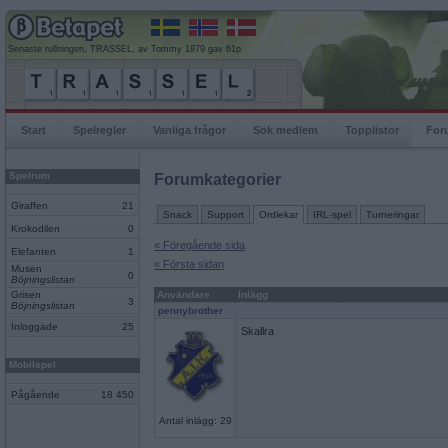
Senaste rullningen, TRASSEL, av Tommy 1979 gav 61p
Start
Spelregler
Vanliga frågor
Sök medlem
Topplistor
For
Spelrum
Forumkategorier
Giraffen
21
Snack
Support
Ordlekar
IRL-spel
Turneringar
Krokodilen
0
« Föregående sida
Elefanten
1
« Första sidan
Musen
0
Böjningslistan
Grisen
Användare
Inlägg
3
Böjningslistan
pennybrother
Inloggade
25
Skallra
Mobilspel
Pågående
18 450
Antal inlägg: 29