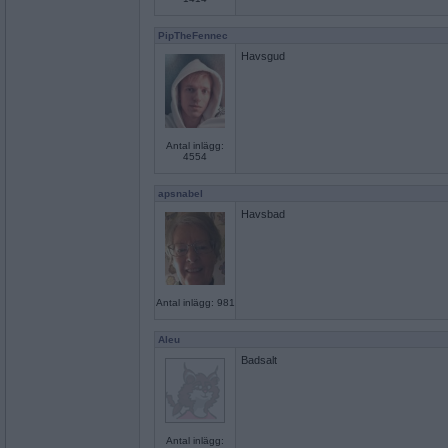
PipTheFennec
Havsgud
Antal inlägg:
4554
apsnabel
Havsbad
Antal inlägg: 981
Aleu
Badsalt
Antal inlägg: