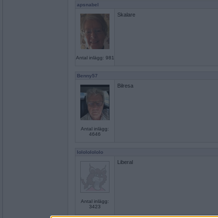
apsnabel
Skalare
Antal inlägg: 981
Benny57
Bilresa
Antal inlägg:
4646
lolololololo
Liberal
Antal inlägg:
3423