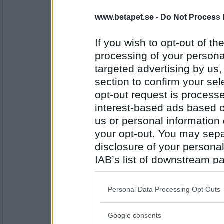
Benny57
www.betapet.se -
Do Not Process 
Varubil
If you wish to opt-out of the
processing of your personal
Antal inlägg:
targeted advertising by us
4646
section to confirm your sel
Aleu
opt-out request is proces
Varubud
interest-based ads based o
us or personal information d
your opt-out. You may separ
Antal inlägg:
1297
disclosure of your personal
IAB’s list of downstream pa
Benny57
also be disclosed by us to 
Lerduva
Downstream Participants
th
Personal Data Processing Opt Outs
third parties.
Google consents
Antal inlägg:
Please note that this web
4646