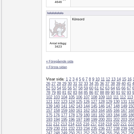
4646
lolololololo
Könsord
Antal inlägg:
3423
« Föregående sida
« Första sidan
Visar sida:
1
2
3
4
5
6
7
8
9
10
11
12
13
14
15
16
26
27
28
29
30
31
32
33
34
35
36
37
38
39
40
41
52
53
54
55
56
57
58
59
60
61
62
63
64
65
66
67
78
79
80
81
82
83
84
85
86
87
88
89
90
91
92
93
102
103
104
105
106
107
108
109
110
111
112
113
121
122
123
124
125
126
127
128
129
130
131
13
139
140
141
142
143
144
145
146
147
148
149
15
157
158
159
160
161
162
163
164
165
166
167
16
175
176
177
178
179
180
181
182
183
184
185
18
193
194
195
196
197
198
199
200
201
202
203
20
211
212
213
214
215
216
217
218
219
220
221
22
229
230
231
232
233
234
235
236
237
238
239
24
247
248
249
250
251
252
253
254
255
256
257
25