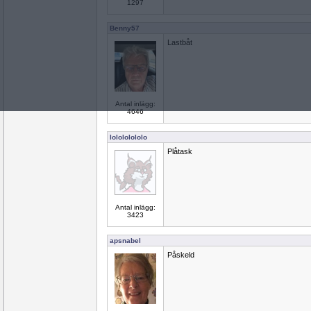
1297
Benny57
Lastbåt
Antal inlägg:
4646
lolololololo
Plåtask
Antal inlägg:
3423
apsnabel
Påskeld