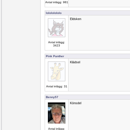
Antal inlägg: 981
lolololololo
Eldsken
Antal inlägg:
3423
Pink Panther
Klädsel
Antal inlägg: 31
Benny57
Könsdel
Antal inlägg: