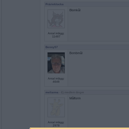
Prärieklocka
Blomkål
Antal inlägg:
11487
Benny57
Bombmål
Antal inlägg:
4646
melianna
- Ej medlem längre
Målform
Antal inlägg:
2978