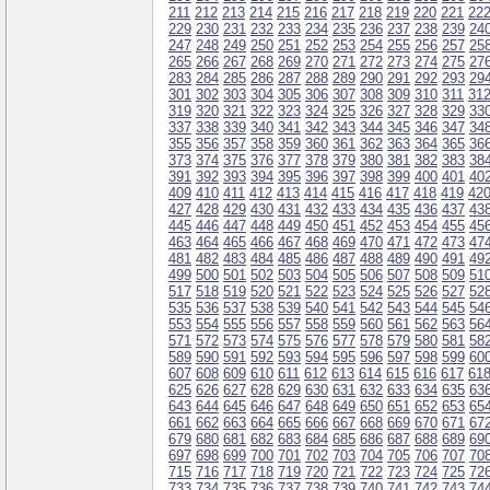
211
212
213
214
215
216
217
218
219
220
221
22
229
230
231
232
233
234
235
236
237
238
239
24
247
248
249
250
251
252
253
254
255
256
257
25
265
266
267
268
269
270
271
272
273
274
275
27
283
284
285
286
287
288
289
290
291
292
293
29
301
302
303
304
305
306
307
308
309
310
311
31
319
320
321
322
323
324
325
326
327
328
329
33
337
338
339
340
341
342
343
344
345
346
347
34
355
356
357
358
359
360
361
362
363
364
365
36
373
374
375
376
377
378
379
380
381
382
383
38
391
392
393
394
395
396
397
398
399
400
401
40
409
410
411
412
413
414
415
416
417
418
419
42
427
428
429
430
431
432
433
434
435
436
437
43
445
446
447
448
449
450
451
452
453
454
455
45
463
464
465
466
467
468
469
470
471
472
473
47
481
482
483
484
485
486
487
488
489
490
491
49
499
500
501
502
503
504
505
506
507
508
509
51
517
518
519
520
521
522
523
524
525
526
527
52
535
536
537
538
539
540
541
542
543
544
545
54
553
554
555
556
557
558
559
560
561
562
563
56
571
572
573
574
575
576
577
578
579
580
581
58
589
590
591
592
593
594
595
596
597
598
599
60
607
608
609
610
611
612
613
614
615
616
617
61
625
626
627
628
629
630
631
632
633
634
635
63
643
644
645
646
647
648
649
650
651
652
653
65
661
662
663
664
665
666
667
668
669
670
671
67
679
680
681
682
683
684
685
686
687
688
689
69
697
698
699
700
701
702
703
704
705
706
707
70
715
716
717
718
719
720
721
722
723
724
725
72
733
734
735
736
737
738
739
740
741
742
743
74