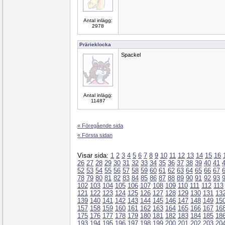
Antal inlägg:
2978
Prärieklocka
Spackel
Antal inlägg:
11487
« Föregående sida
« Första sidan
Visar sida:
1
2
3
4
5
6
7
8
9
10
11
12
13
14
15
16
26
27
28
29
30
31
32
33
34
35
36
37
38
39
40
41
52
53
54
55
56
57
58
59
60
61
62
63
64
65
66
67
78
79
80
81
82
83
84
85
86
87
88
89
90
91
92
93
102
103
104
105
106
107
108
109
110
111
112
113
121
122
123
124
125
126
127
128
129
130
131
13
139
140
141
142
143
144
145
146
147
148
149
15
157
158
159
160
161
162
163
164
165
166
167
16
175
176
177
178
179
180
181
182
183
184
185
18
193
194
195
196
197
198
199
200
201
202
203
20