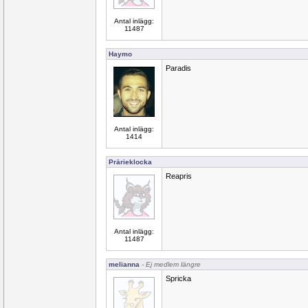
Antal inlägg:
11487
Haymo
Paradis
Antal inlägg:
1414
Prärieklocka
Reapris
Antal inlägg:
11487
melianna
- Ej medlem längre
Spricka