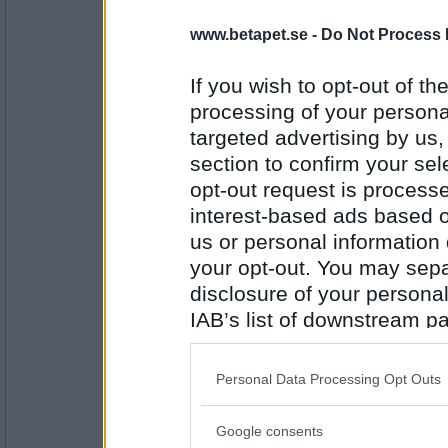
Tindris
www.betapet.se -
Do Not Process 
Vågform
If you wish to opt-out of the
processing of your personal
targeted advertising by us
Antal inlägg:
3510
section to confirm your sel
melianna
- Ej medlem längre
opt-out request is proces
Ormgift
interest-based ads based o
us or personal information d
your opt-out. You may separ
Antal inlägg:
disclosure of your personal
2978
IAB’s list of downstream pa
Benny57
also be disclosed by us to 
Gasform
Downstream Participants
th
Personal Data Processing Opt Outs
third parties.
Google consents
Please note that this web
Antal inlägg: