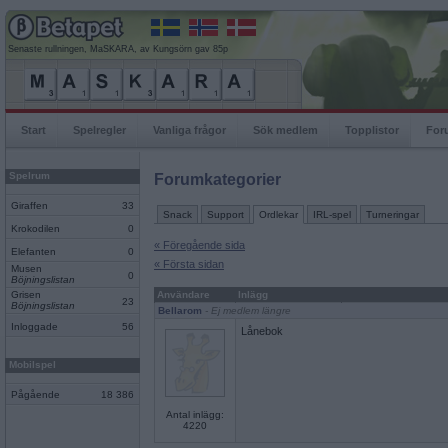
Senaste rullningen, MaSKARA, av Kungsörn gav 85p
Start
Spelregler
Vanliga frågor
Sök medlem
Topplistor
For
Spelrum
Forumkategorier
Giraffen
33
Snack
Support
Ordlekar
IRL-spel
Turneringar
Krokodilen
0
« Föregående sida
Elefanten
0
« Första sidan
Musen
0
Böjningslistan
Grisen
Användare
Inlägg
23
Böjningslistan
Bellarom
- Ej medlem längre
Inloggade
56
Lånebok
Mobilspel
Pågående
18 386
Antal inlägg:
4220