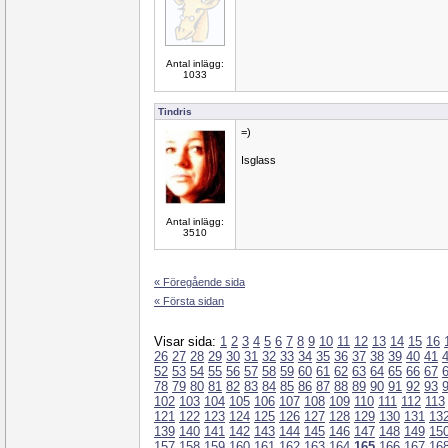
Antal inlägg:
1033
Tindris
=)
Isglass
Antal inlägg:
3510
« Föregående sida
« Första sidan
Visar sida:
1
2
3
4
5
6
7
8
9
10
11
12
13
14
15
16
26
27
28
29
30
31
32
33
34
35
36
37
38
39
40
41
52
53
54
55
56
57
58
59
60
61
62
63
64
65
66
67
78
79
80
81
82
83
84
85
86
87
88
89
90
91
92
93
102
103
104
105
106
107
108
109
110
111
112
113
121
122
123
124
125
126
127
128
129
130
131
13
139
140
141
142
143
144
145
146
147
148
149
15
157
158
159
160
161
162
163
164
165
166
167
16