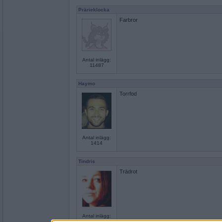
Prärieklocka
Farbror
Antal inlägg:
11487
Haymo
Torrfod
Antal inlägg:
1414
Tindris
Trädrot
Antal inlägg:
3510