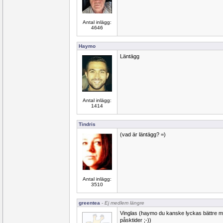
Antal inlägg:
4646
Haymo
Läntägg
Antal inlägg:
1414
Tindris
(vad är läntägg? =)
Antal inlägg:
3510
greentea
- Ej medlem längre
Vinglas (haymo du kanske lyckas bättre m
påsktider ;-))