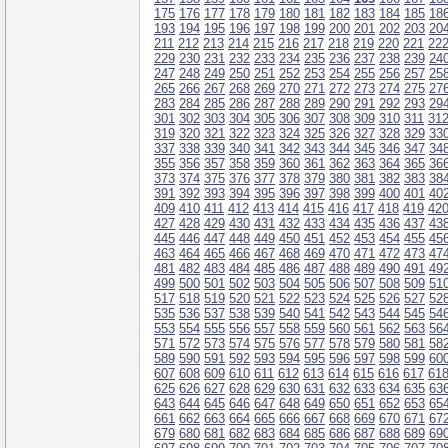
175
176
177
178
179
180
181
182
183
184
185
18
193
194
195
196
197
198
199
200
201
202
203
20
211
212
213
214
215
216
217
218
219
220
221
22
229
230
231
232
233
234
235
236
237
238
239
24
247
248
249
250
251
252
253
254
255
256
257
25
265
266
267
268
269
270
271
272
273
274
275
27
283
284
285
286
287
288
289
290
291
292
293
29
301
302
303
304
305
306
307
308
309
310
311
31
319
320
321
322
323
324
325
326
327
328
329
33
337
338
339
340
341
342
343
344
345
346
347
34
355
356
357
358
359
360
361
362
363
364
365
36
373
374
375
376
377
378
379
380
381
382
383
38
391
392
393
394
395
396
397
398
399
400
401
40
409
410
411
412
413
414
415
416
417
418
419
42
427
428
429
430
431
432
433
434
435
436
437
43
445
446
447
448
449
450
451
452
453
454
455
45
463
464
465
466
467
468
469
470
471
472
473
47
481
482
483
484
485
486
487
488
489
490
491
49
499
500
501
502
503
504
505
506
507
508
509
51
517
518
519
520
521
522
523
524
525
526
527
52
535
536
537
538
539
540
541
542
543
544
545
54
553
554
555
556
557
558
559
560
561
562
563
56
571
572
573
574
575
576
577
578
579
580
581
58
589
590
591
592
593
594
595
596
597
598
599
60
607
608
609
610
611
612
613
614
615
616
617
61
625
626
627
628
629
630
631
632
633
634
635
63
643
644
645
646
647
648
649
650
651
652
653
65
661
662
663
664
665
666
667
668
669
670
671
67
679
680
681
682
683
684
685
686
687
688
689
69