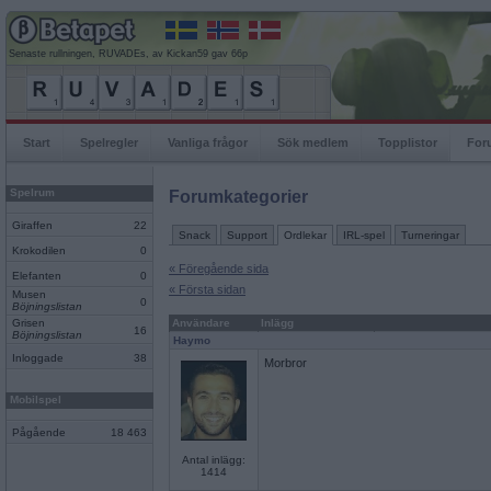
Senaste rullningen, RUVADEs, av Kickan59 gav 66p
Start
Spelregler
Vanliga frågor
Sök medlem
Topplistor
For
Spelrum
Forumkategorier
Giraffen
22
Snack
Support
Ordlekar
IRL-spel
Turneringar
Krokodilen
0
« Föregående sida
Elefanten
0
« Första sidan
Musen
0
Böjningslistan
Grisen
Användare
Inlägg
16
Böjningslistan
Haymo
Inloggade
38
Morbror
Mobilspel
Pågående
18 463
Antal inlägg:
1414