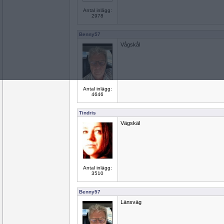
Antal inlägg:
2978
Benny57
Vågskål
Antal inlägg:
4646
Tindris
Vägskäl
Antal inlägg:
3510
Benny57
Länsväg