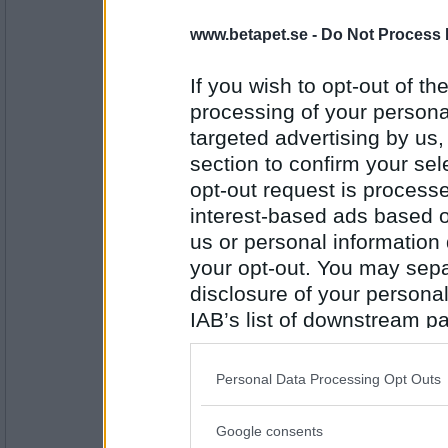
www.betapet.se -
Do Not Process 
Haymo
Tandrot
If you wish to opt-out of the
processing of your personal
targeted advertising by us
Antal inlägg:
1414
section to confirm your sel
opt-out request is proces
Prärieklocka
interest-based ads based o
Rotunda
us or personal information d
your opt-out. You may separ
disclosure of your personal
Antal inlägg:
11487
IAB’s list of downstream pa
also be disclosed by us to 
Tindris
Hundras
Downstream Participants
th
Personal Data Processing Opt Outs
third parties.
Google consents
Please note that this web