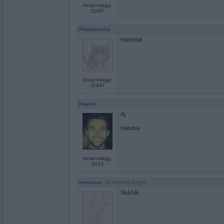
Antal inlägg:
11487
Prärieklocka
Handduk
Antal inlägg:
11487
Haymo
Aj
Halsduk
Antal inlägg:
1414
melianna
- Ej medlem längre
Slukhål