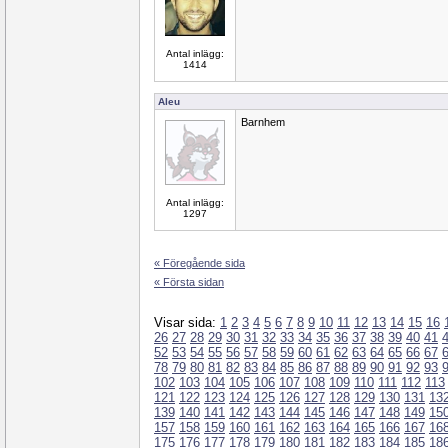
Antal inlägg:
1414
Aleu
Barnhem
Antal inlägg:
1297
« Föregående sida
« Första sidan
Visar sida:
1
2
3
4
5
6
7
8
9
10
11
12
13
14
15
16
26
27
28
29
30
31
32
33
34
35
36
37
38
39
40
41
52
53
54
55
56
57
58
59
60
61
62
63
64
65
66
67
78
79
80
81
82
83
84
85
86
87
88
89
90
91
92
93
102
103
104
105
106
107
108
109
110
111
112
113
121
122
123
124
125
126
127
128
129
130
131
13
139
140
141
142
143
144
145
146
147
148
149
15
157
158
159
160
161
162
163
164
165
166
167
16
175
176
177
178
179
180
181
182
183
184
185
18