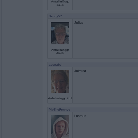
Antal inlägg:
1414
Benny57
Julljus
Antal inlägg:
4646
apsnabel
Julmust
Antal inlägg: 981
PipTheFennec
Lusthus