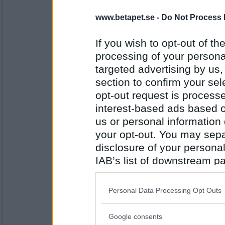
apsnabel
www.betapet.se -
Do Not Process 
Ljuster
If you wish to opt-out of the
processing of your personal
targeted advertising by us
Antal inlägg: 981
section to confirm your sel
PipTheFennec
opt-out request is proces
Julstök
interest-based ads based o
us or personal information d
your opt-out. You may separ
Antal inlägg:
disclosure of your personal
4554
IAB’s list of downstream pa
apsnabel
also be disclosed by us to 
Julfest
Downstream Participants
th
Personal Data Processing Opt Outs
third parties.
Google consents
Please note that this web
Antal inlägg: 981