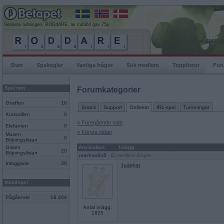
Senaste rullningen, RODdARE, av mita64 gav 75p
Start
Spelregler
Vanliga frågor
Sök medlem
Topplistor
For
Spelrum
Forumkategorier
Giraffen
16
Snack
Support
Ordlekar
IRL-spel
Turneringar
Krokodilen
0
« Föregående sida
Elefanten
0
« Första sidan
Musen
0
Böjningslistan
Grisen
Användare
Inlägg
20
Böjningslistan
markoolio5
- Ej medlem längre
Inloggade
36
Judehat
Mobilspel
Pågående
18 464
Antal inlägg:
1825