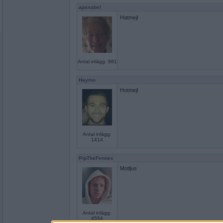
apsnabel
Hatmejl
Antal inlägg: 981
Haymo
Hotmejl
Antal inlägg:
1414
PipTheFennec
Motljus
Antal inlägg:
4554