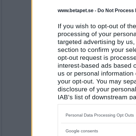
Rombis
- Ej medlem längre
www.betapet.se -
Do Not Process 
Biljard
If you wish to opt-out of the
processing of your personal
Antal inlägg:
targeted advertising by us
12458
section to confirm your sel
melianna
- Ej medlem längre
opt-out request is proces
Basljud
interest-based ads based o
us or personal information d
your opt-out. You may separ
Antal inlägg:
2978
disclosure of your personal
IAB’s list of downstream pa
Benny57
also be disclosed by us to 
Bakljus
Downstream Participants
th
Personal Data Processing Opt Outs
third parties.
Google consents
Antal inlägg:
Please note that this web
4646