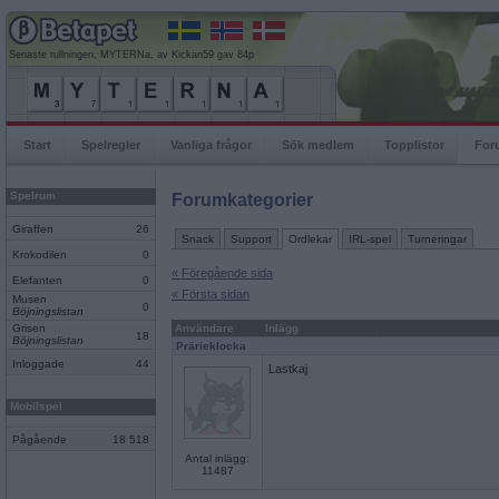
Senaste rullningen, MYTERNa, av Kickan59 gav 84p
Start
Spelregler
Vanliga frågor
Sök medlem
Topplistor
For
Spelrum
Forumkategorier
Giraffen
26
Snack
Support
Ordlekar
IRL-spel
Turneringar
Krokodilen
0
« Föregående sida
Elefanten
0
« Första sidan
Musen
0
Böjningslistan
Grisen
Användare
Inlägg
18
Böjningslistan
Prärieklocka
Inloggade
44
Lastkaj
Mobilspel
Pågående
18 518
Antal inlägg:
11487