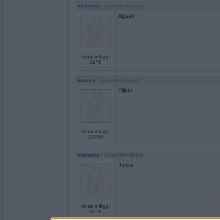
melianna
- Ej medlem längre
Älgjakt
Antal inlägg:
2978
Rombis
- Ej medlem längre
Biljakt
Antal inlägg:
12458
melianna
- Ej medlem längre
Jubilar
Antal inlägg:
2978