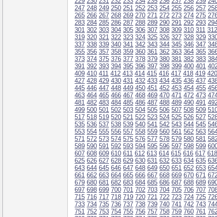
229
230
231
232
233
234
235
236
237
238
239
24
247
248
249
250
251
252
253
254
255
256
257
25
265
266
267
268
269
270
271
272
273
274
275
27
283
284
285
286
287
288
289
290
291
292
293
29
301
302
303
304
305
306
307
308
309
310
311
31
319
320
321
322
323
324
325
326
327
328
329
33
337
338
339
340
341
342
343
344
345
346
347
34
355
356
357
358
359
360
361
362
363
364
365
36
373
374
375
376
377
378
379
380
381
382
383
38
391
392
393
394
395
396
397
398
399
400
401
40
409
410
411
412
413
414
415
416
417
418
419
42
427
428
429
430
431
432
433
434
435
436
437
43
445
446
447
448
449
450
451
452
453
454
455
45
463
464
465
466
467
468
469
470
471
472
473
47
481
482
483
484
485
486
487
488
489
490
491
49
499
500
501
502
503
504
505
506
507
508
509
51
517
518
519
520
521
522
523
524
525
526
527
52
535
536
537
538
539
540
541
542
543
544
545
54
553
554
555
556
557
558
559
560
561
562
563
56
571
572
573
574
575
576
577
578
579
580
581
58
589
590
591
592
593
594
595
596
597
598
599
60
607
608
609
610
611
612
613
614
615
616
617
61
625
626
627
628
629
630
631
632
633
634
635
63
643
644
645
646
647
648
649
650
651
652
653
65
661
662
663
664
665
666
667
668
669
670
671
67
679
680
681
682
683
684
685
686
687
688
689
69
697
698
699
700
701
702
703
704
705
706
707
70
715
716
717
718
719
720
721
722
723
724
725
72
733
734
735
736
737
738
739
740
741
742
743
74
751
752
753
754
755
756
757
758
759
760
761
76