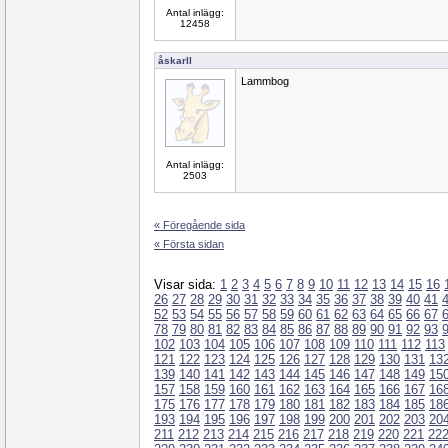
Antal inlägg:
12458
åskarll
Lammbog
Antal inlägg:
2503
« Föregående sida
« Första sidan
Visar sida:
1
2
3
4
5
6
7
8
9
10
11
12
13
14
15
16
26
27
28
29
30
31
32
33
34
35
36
37
38
39
40
41
52
53
54
55
56
57
58
59
60
61
62
63
64
65
66
67
78
79
80
81
82
83
84
85
86
87
88
89
90
91
92
93
102
103
104
105
106
107
108
109
110
111
112
113
121
122
123
124
125
126
127
128
129
130
131
13
139
140
141
142
143
144
145
146
147
148
149
15
157
158
159
160
161
162
163
164
165
166
167
16
175
176
177
178
179
180
181
182
183
184
185
18
193
194
195
196
197
198
199
200
201
202
203
20
211
212
213
214
215
216
217
218
219
220
221
22