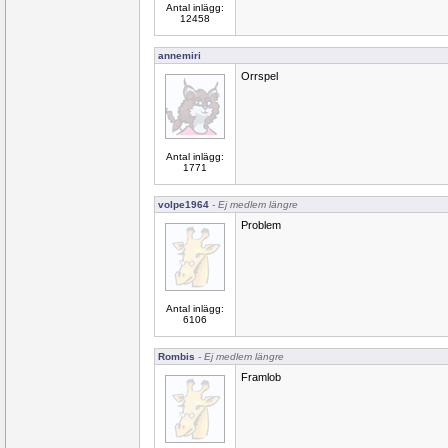
Antal inlägg:
12458
annemiri
Orrspel
Antal inlägg:
1771
volpe1964
- Ej medlem längre
Problem
Antal inlägg:
6106
Rombis
- Ej medlem längre
Framlob