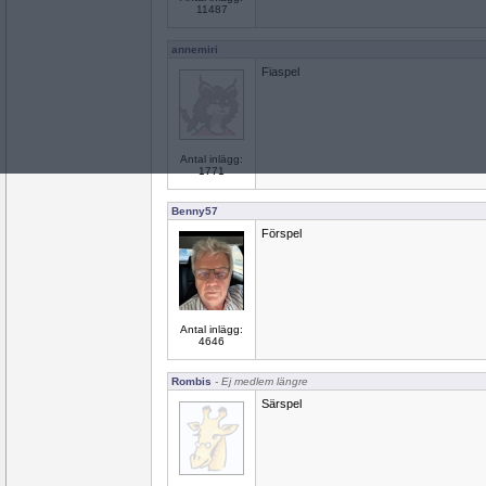
11487
annemiri
Fiaspel
Antal inlägg:
1771
Benny57
Förspel
Antal inlägg:
4646
Rombis
- Ej medlem längre
Särspel