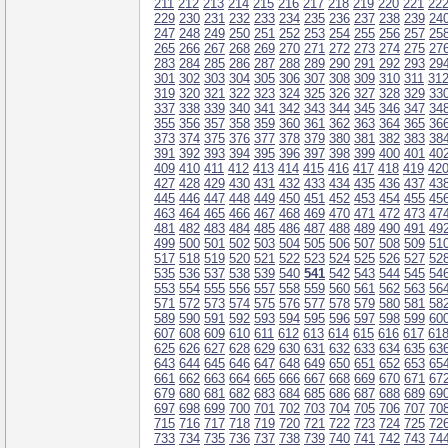
211
212
213
214
215
216
217
218
219
220
221
22
229
230
231
232
233
234
235
236
237
238
239
24
247
248
249
250
251
252
253
254
255
256
257
25
265
266
267
268
269
270
271
272
273
274
275
27
283
284
285
286
287
288
289
290
291
292
293
29
301
302
303
304
305
306
307
308
309
310
311
31
319
320
321
322
323
324
325
326
327
328
329
33
337
338
339
340
341
342
343
344
345
346
347
34
355
356
357
358
359
360
361
362
363
364
365
36
373
374
375
376
377
378
379
380
381
382
383
38
391
392
393
394
395
396
397
398
399
400
401
40
409
410
411
412
413
414
415
416
417
418
419
42
427
428
429
430
431
432
433
434
435
436
437
43
445
446
447
448
449
450
451
452
453
454
455
45
463
464
465
466
467
468
469
470
471
472
473
47
481
482
483
484
485
486
487
488
489
490
491
49
499
500
501
502
503
504
505
506
507
508
509
51
517
518
519
520
521
522
523
524
525
526
527
52
535
536
537
538
539
540
541
542
543
544
545
54
553
554
555
556
557
558
559
560
561
562
563
56
571
572
573
574
575
576
577
578
579
580
581
58
589
590
591
592
593
594
595
596
597
598
599
60
607
608
609
610
611
612
613
614
615
616
617
61
625
626
627
628
629
630
631
632
633
634
635
63
643
644
645
646
647
648
649
650
651
652
653
65
661
662
663
664
665
666
667
668
669
670
671
67
679
680
681
682
683
684
685
686
687
688
689
69
697
698
699
700
701
702
703
704
705
706
707
70
715
716
717
718
719
720
721
722
723
724
725
72
733
734
735
736
737
738
739
740
741
742
743
74