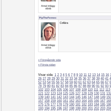
Antal inlägg:
4646
PipTheFennec
Cellära
Antal inlägg:
4554
« Föregående sida
« Första sidan
Visar sida:
1
2
3
4
5
6
7
8
9
10
11
12
13
14
15
16
26
27
28
29
30
31
32
33
34
35
36
37
38
39
40
41
52
53
54
55
56
57
58
59
60
61
62
63
64
65
66
67
78
79
80
81
82
83
84
85
86
87
88
89
90
91
92
93
102
103
104
105
106
107
108
109
110
111
112
113
121
122
123
124
125
126
127
128
129
130
131
13
139
140
141
142
143
144
145
146
147
148
149
15
157
158
159
160
161
162
163
164
165
166
167
16
175
176
177
178
179
180
181
182
183
184
185
18
193
194
195
196
197
198
199
200
201
202
203
20