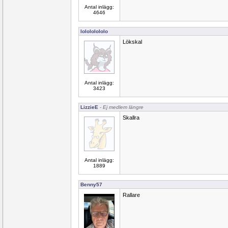
Antal inlägg:
4646
lolololololo
Lökskal
Antal inlägg:
3423
LizzieE
- Ej medlem längre
Skallra
Antal inlägg:
1889
Benny57
Rallare