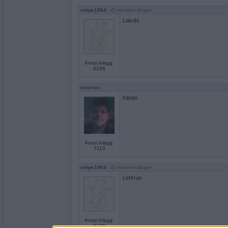
volpe1964
- Ej medlem längre
Lakrits
Antal inlägg:
6106
travmys
Klister
Antal inlägg:
7110
volpe1964
- Ej medlem längre
Lerkrus
Antal inlägg:
6106