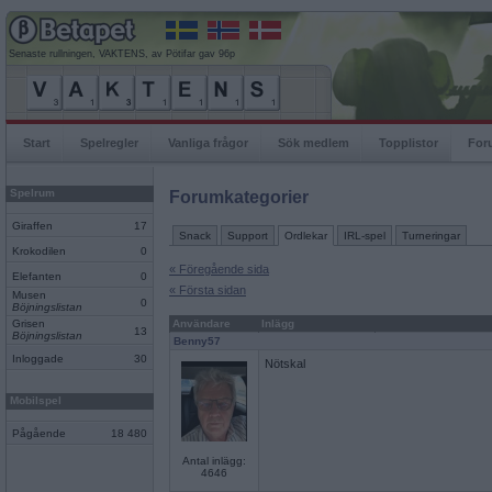
Senaste rullningen, VAKTENS, av Pötifar gav 96p
Start
Spelregler
Vanliga frågor
Sök medlem
Topplistor
For
Spelrum
Forumkategorier
Giraffen
17
Snack
Support
Ordlekar
IRL-spel
Turneringar
Krokodilen
0
« Föregående sida
Elefanten
0
« Första sidan
Musen
0
Böjningslistan
Grisen
Användare
Inlägg
13
Böjningslistan
Benny57
Inloggade
30
Nötskal
Mobilspel
Pågående
18 480
Antal inlägg:
4646