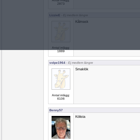
Antal inlägg:
2873
LizzieE
- Ej medlem längre
Kålmask
Antal inlägg:
1889
volpe1964
- Ej medlem längre
Smaklök
Antal inlägg:
6106
Benny57
Kölista