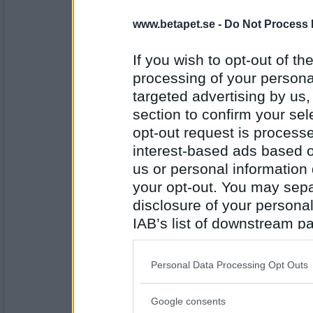
www.betapet.se -
Do Not Process 
lolololololo
Kluster
If you wish to opt-out of the
processing of your personal
targeted advertising by us
Antal inlägg:
3423
section to confirm your sel
Benny57
opt-out request is proces
Reslust
interest-based ads based o
us or personal information d
your opt-out. You may separ
disclosure of your personal
Antal inlägg:
4646
IAB’s list of downstream pa
lolololololo
also be disclosed by us to 
Fluster
Downstream Participants
th
Personal Data Processing Opt Outs
third parties.
Google consents
Please note that this web
Antal inlägg: