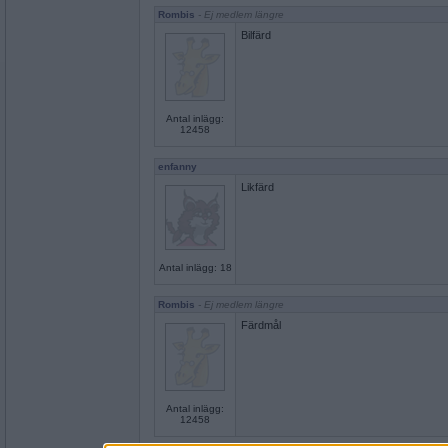
Rombis
- Ej medlem längre
Bilfärd
Antal inlägg:
12458
enfanny
Likfärd
Antal inlägg: 18
Rombis
- Ej medlem längre
Färdmål
Antal inlägg:
12458