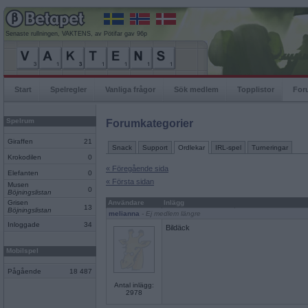
Senaste rullningen, VAKTENS, av Pötifar gav 96p
Start
Spelregler
Vanliga frågor
Sök medlem
Topplistor
For
Spelrum
Forumkategorier
Giraffen
21
Snack
Support
Ordlekar
IRL-spel
Turneringar
Krokodilen
0
« Föregående sida
Elefanten
0
« Första sidan
Musen
0
Böjningslistan
Grisen
Användare
Inlägg
13
Böjningslistan
melianna
- Ej medlem längre
Inloggade
34
Bildäck
Mobilspel
Pågående
18 487
Antal inlägg:
2978