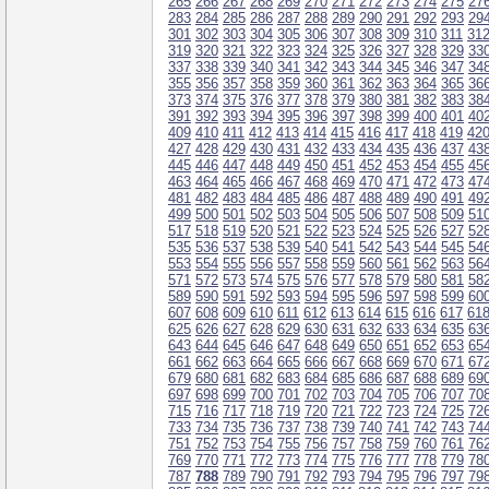
265
266
267
268
269
270
271
272
273
274
275
27
283
284
285
286
287
288
289
290
291
292
293
29
301
302
303
304
305
306
307
308
309
310
311
31
319
320
321
322
323
324
325
326
327
328
329
33
337
338
339
340
341
342
343
344
345
346
347
34
355
356
357
358
359
360
361
362
363
364
365
36
373
374
375
376
377
378
379
380
381
382
383
38
391
392
393
394
395
396
397
398
399
400
401
40
409
410
411
412
413
414
415
416
417
418
419
42
427
428
429
430
431
432
433
434
435
436
437
43
445
446
447
448
449
450
451
452
453
454
455
45
463
464
465
466
467
468
469
470
471
472
473
47
481
482
483
484
485
486
487
488
489
490
491
49
499
500
501
502
503
504
505
506
507
508
509
51
517
518
519
520
521
522
523
524
525
526
527
52
535
536
537
538
539
540
541
542
543
544
545
54
553
554
555
556
557
558
559
560
561
562
563
56
571
572
573
574
575
576
577
578
579
580
581
58
589
590
591
592
593
594
595
596
597
598
599
60
607
608
609
610
611
612
613
614
615
616
617
61
625
626
627
628
629
630
631
632
633
634
635
63
643
644
645
646
647
648
649
650
651
652
653
65
661
662
663
664
665
666
667
668
669
670
671
67
679
680
681
682
683
684
685
686
687
688
689
69
697
698
699
700
701
702
703
704
705
706
707
70
715
716
717
718
719
720
721
722
723
724
725
72
733
734
735
736
737
738
739
740
741
742
743
74
751
752
753
754
755
756
757
758
759
760
761
76
769
770
771
772
773
774
775
776
777
778
779
78
787
788
789
790
791
792
793
794
795
796
797
79