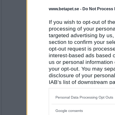
Prärieklocka
Limfärg
www.betapet.se -
Do Not Process 
If you wish to opt-out of the
processing of your personal
Antal inlägg:
11487
targeted advertising by us
section to confirm your sel
Rombis
- Ej medlem längre
Färgval
opt-out request is proces
interest-based ads based o
us or personal information d
your opt-out. You may separ
Antal inlägg:
12458
disclosure of your personal
annemiri
IAB’s list of downstream pa
Grävare
also be disclosed by us to 
Downstream Participants
th
Personal Data Processing Opt Outs
third parties.
Antal inlägg:
1773
Google consents
Please note that this web