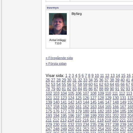
travmys
Blyfärg
Antal inlägg:
7110
« Föregående sida
« Första sidan
Visar sida:
1
2
3
4
5
6
7
8
9
10
11
12
13
14
15
16
26
27
28
29
30
31
32
33
34
35
36
37
38
39
40
41
52
53
54
55
56
57
58
59
60
61
62
63
64
65
66
67
78
79
80
81
82
83
84
85
86
87
88
89
90
91
92
93
102
103
104
105
106
107
108
109
110
111
112
113
121
122
123
124
125
126
127
128
129
130
131
13
139
140
141
142
143
144
145
146
147
148
149
15
157
158
159
160
161
162
163
164
165
166
167
16
175
176
177
178
179
180
181
182
183
184
185
18
193
194
195
196
197
198
199
200
201
202
203
20
211
212
213
214
215
216
217
218
219
220
221
22
229
230
231
232
233
234
235
236
237
238
239
24
247
248
249
250
251
252
253
254
255
256
257
25