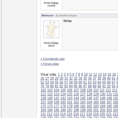
Antal inlägg:
12458
Monicare
- Ej medlem längre
Bilsläp
Antal inlägg:
4523
« Föregående sida
« Första sidan
Visar sida:
1
2
3
4
5
6
7
8
9
10
11
12
13
14
15
16
26
27
28
29
30
31
32
33
34
35
36
37
38
39
40
41
52
53
54
55
56
57
58
59
60
61
62
63
64
65
66
67
78
79
80
81
82
83
84
85
86
87
88
89
90
91
92
93
102
103
104
105
106
107
108
109
110
111
112
113
121
122
123
124
125
126
127
128
129
130
131
13
139
140
141
142
143
144
145
146
147
148
149
15
157
158
159
160
161
162
163
164
165
166
167
16
175
176
177
178
179
180
181
182
183
184
185
18
193
194
195
196
197
198
199
200
201
202
203
20
211
212
213
214
215
216
217
218
219
220
221
22
229
230
231
232
233
234
235
236
237
238
239
24