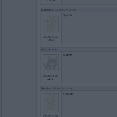
12458
melianna
- Ej medlem längre
Syntolk
Antal inlägg:
2978
Prärieklocka
Knätofs
Antal inlägg:
11487
Rombis
- Ej medlem längre
Fotända
Antal inlägg: