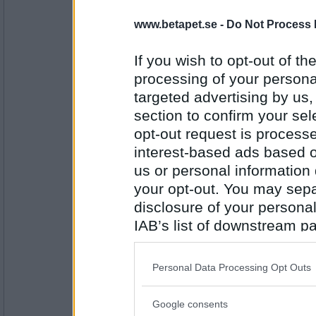
Monicare
- Ej medlem längre
www.betapet.se -
Do Not Process 
Plånbok
If you wish to opt-out of the
processing of your personal
Antal inlägg:
targeted advertising by us
4523
section to confirm your sel
Rombis
- Ej medlem längre
opt-out request is proces
Brunkol
interest-based ads based o
us or personal information d
your opt-out. You may separ
Antal inlägg:
12458
disclosure of your personal
IAB’s list of downstream pa
Benny57
also be disclosed by us to 
Luftbro
Downstream Participants
th
Personal Data Processing Opt Outs
third parties.
Google consents
Antal inlägg:
Please note that this web
4646