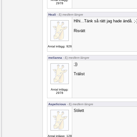
2978
Heali
- Ej medlem längre
Hihi...Tänk så rätt jag hade ändå. ;-
Risrätt
Antal inlägg: 926
melianna
- Ej medlem längre
;))
Trälist
Antal inlägg:
2978
Aspelicious
- Ej medlem längre
Stilett
Antal inlägg: 128