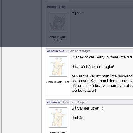
Prärieklocka
Hipster
Antal inlägg:
11487
Aspelicious
- Ej medlem längre
Prärieklocka! Sorry, hittade inte dit
Svar på frågor om regler!
Min tanke var att man inte nödvän
bokstäver. Kan man bilda ett ord av
Antal inlägg: 128
går det alltså bra, vill man byta u
två bokstäver!
melianna
- Ej medlem längre
Så var det utrett. :)
Ridhäst
Antal inlägg: