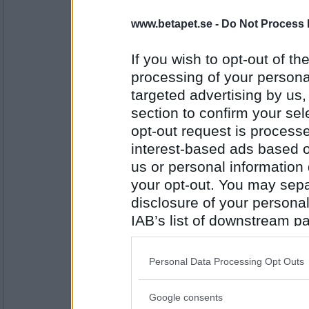
melianna
- Ej medlem längre
Trivsel
www.betapet.se -
Do Not Process 
If you wish to opt-out of the
processing of your personal
Antal inlägg:
2978
targeted advertising by us
section to confirm your sel
volpe1964
- Ej medlem längre
Slaveri
opt-out request is proces
interest-based ads based o
us or personal information d
your opt-out. You may separ
Antal inlägg:
6106
disclosure of your personal
Prärieklocka
IAB’s list of downstream pa
Träslev
also be disclosed by us to 
Downstream Participants
th
Personal Data Processing Opt Outs
third parties.
Antal inlägg:
11487
Google consents
Please note that this web