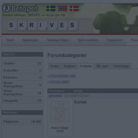
Senaste rullningen, SKRIVES, av hej qw gav 69p
Start
Spelregler
Vanliga frågor
Sök medlem
Topplistor
For
Spelrum
Forumkategorier
Giraffen
22
Snack
Support
Ordlekar
IRL-spel
Turneringar
Krokodilen
0
« Föregående sida
Elefanten
0
« Första sidan
Musen
0
Böjningslistan
Grisen
Användare
Inlägg
23
Böjningslistan
greentea
- Ej medlem längre
Inloggade
45
Kortlek
Mobilspel
Pågående
18 400
Antal inlägg:
1033