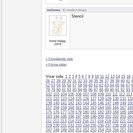
melianna
- Ej medlem längre
Stencil
Antal inlägg:
2978
« Föregående sida
« Första sidan
Visar sida:
1
2
3
4
5
6
7
8
9
10
11
12
13
14
15
16
26
27
28
29
30
31
32
33
34
35
36
37
38
39
40
41
52
53
54
55
56
57
58
59
60
61
62
63
64
65
66
67
78
79
80
81
82
83
84
85
86
87
88
89
90
91
92
93
102
103
104
105
106
107
108
109
110
111
112
113
121
122
123
124
125
126
127
128
129
130
131
13
139
140
141
142
143
144
145
146
147
148
149
15
157
158
159
160
161
162
163
164
165
166
167
16
175
176
177
178
179
180
181
182
183
184
185
18
193
194
195
196
197
198
199
200
201
202
203
20
211
212
213
214
215
216
217
218
219
220
221
22
229
230
231
232
233
234
235
236
237
238
239
24
247
248
249
250
251
252
253
254
255
256
257
25