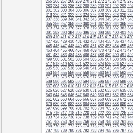
265
266
267
268
269
270
271
272
273
274
275
27
283
284
285
286
287
288
289
290
291
292
293
29
301
302
303
304
305
306
307
308
309
310
311
31
319
320
321
322
323
324
325
326
327
328
329
33
337
338
339
340
341
342
343
344
345
346
347
34
355
356
357
358
359
360
361
362
363
364
365
36
373
374
375
376
377
378
379
380
381
382
383
38
391
392
393
394
395
396
397
398
399
400
401
40
409
410
411
412
413
414
415
416
417
418
419
42
427
428
429
430
431
432
433
434
435
436
437
43
445
446
447
448
449
450
451
452
453
454
455
45
463
464
465
466
467
468
469
470
471
472
473
47
481
482
483
484
485
486
487
488
489
490
491
49
499
500
501
502
503
504
505
506
507
508
509
51
517
518
519
520
521
522
523
524
525
526
527
52
535
536
537
538
539
540
541
542
543
544
545
54
553
554
555
556
557
558
559
560
561
562
563
56
571
572
573
574
575
576
577
578
579
580
581
58
589
590
591
592
593
594
595
596
597
598
599
60
607
608
609
610
611
612
613
614
615
616
617
61
625
626
627
628
629
630
631
632
633
634
635
63
643
644
645
646
647
648
649
650
651
652
653
65
661
662
663
664
665
666
667
668
669
670
671
67
679
680
681
682
683
684
685
686
687
688
689
69
697
698
699
700
701
702
703
704
705
706
707
70
715
716
717
718
719
720
721
722
723
724
725
72
733
734
735
736
737
738
739
740
741
742
743
74
751
752
753
754
755
756
757
758
759
760
761
76
769
770
771
772
773
774
775
776
777
778
779
78
787
788
789
790
791
792
793
794
795
796
797
79