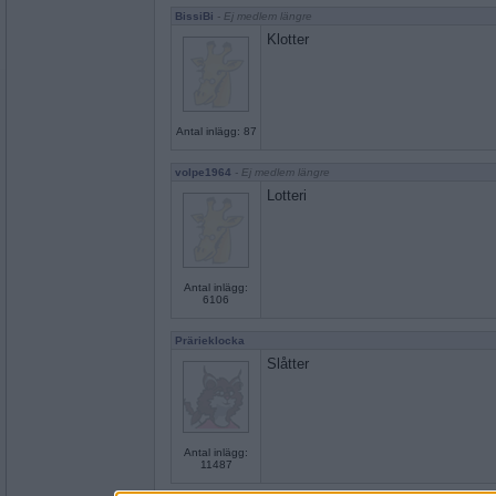
BissiBi
- Ej medlem längre
Klotter
Antal inlägg: 87
volpe1964
- Ej medlem längre
Lotteri
Antal inlägg:
6106
Prärieklocka
Slåtter
Antal inlägg:
11487