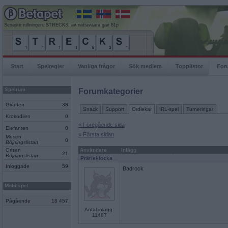
Senaste rullningen, STRECKS, av nattavaara gav 81p
Start
Spelregler
Vanliga frågor
Sök medlem
Topplistor
For
Spelrum
Forumkategorier
Giraffen
38
Snack
Support
Ordlekar
IRL-spel
Turneringar
Krokodilen
0
« Föregående sida
Elefanten
0
« Första sidan
Musen
0
Böjningslistan
Grisen
Användare
Inlägg
21
Böjningslistan
Prärieklocka
Inloggade
59
Badrock
Mobilspel
Pågående
18 457
Antal inlägg:
11487