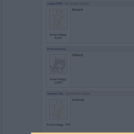
volpe1964
- Ej medlem längre
Berlock
Antal inlägg:
6106
Prärieklocka
Hårlock
Antal inlägg:
11487
waaterLilly
- Ej medlem längre
Lockrop
Antal inlägg: 765