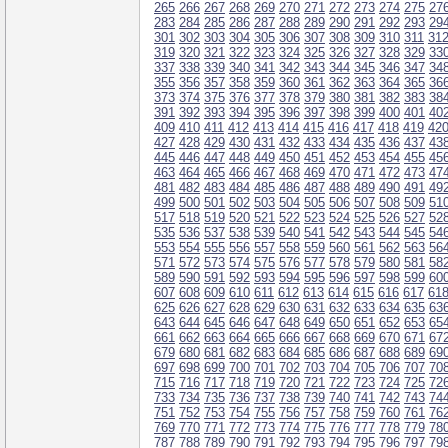
265
266
267
268
269
270
271
272
273
274
275
27
283
284
285
286
287
288
289
290
291
292
293
29
301
302
303
304
305
306
307
308
309
310
311
31
319
320
321
322
323
324
325
326
327
328
329
33
337
338
339
340
341
342
343
344
345
346
347
34
355
356
357
358
359
360
361
362
363
364
365
36
373
374
375
376
377
378
379
380
381
382
383
38
391
392
393
394
395
396
397
398
399
400
401
40
409
410
411
412
413
414
415
416
417
418
419
42
427
428
429
430
431
432
433
434
435
436
437
43
445
446
447
448
449
450
451
452
453
454
455
45
463
464
465
466
467
468
469
470
471
472
473
47
481
482
483
484
485
486
487
488
489
490
491
49
499
500
501
502
503
504
505
506
507
508
509
51
517
518
519
520
521
522
523
524
525
526
527
52
535
536
537
538
539
540
541
542
543
544
545
54
553
554
555
556
557
558
559
560
561
562
563
56
571
572
573
574
575
576
577
578
579
580
581
58
589
590
591
592
593
594
595
596
597
598
599
60
607
608
609
610
611
612
613
614
615
616
617
61
625
626
627
628
629
630
631
632
633
634
635
63
643
644
645
646
647
648
649
650
651
652
653
65
661
662
663
664
665
666
667
668
669
670
671
67
679
680
681
682
683
684
685
686
687
688
689
69
697
698
699
700
701
702
703
704
705
706
707
70
715
716
717
718
719
720
721
722
723
724
725
72
733
734
735
736
737
738
739
740
741
742
743
74
751
752
753
754
755
756
757
758
759
760
761
76
769
770
771
772
773
774
775
776
777
778
779
78
787
788
789
790
791
792
793
794
795
796
797
79