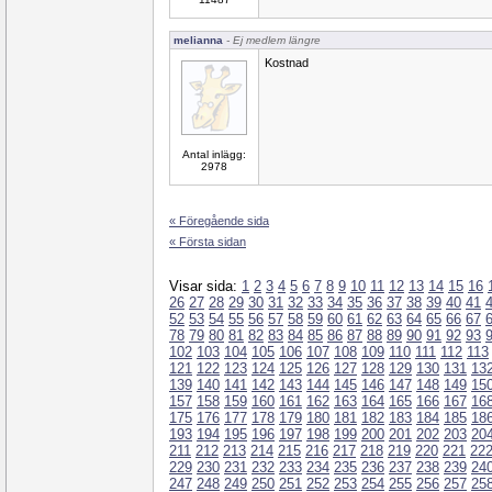
melianna
- Ej medlem längre
Kostnad
Antal inlägg:
2978
« Föregående sida
« Första sidan
Visar sida:
1
2
3
4
5
6
7
8
9
10
11
12
13
14
15
16
26
27
28
29
30
31
32
33
34
35
36
37
38
39
40
41
52
53
54
55
56
57
58
59
60
61
62
63
64
65
66
67
78
79
80
81
82
83
84
85
86
87
88
89
90
91
92
93
102
103
104
105
106
107
108
109
110
111
112
113
121
122
123
124
125
126
127
128
129
130
131
13
139
140
141
142
143
144
145
146
147
148
149
15
157
158
159
160
161
162
163
164
165
166
167
16
175
176
177
178
179
180
181
182
183
184
185
18
193
194
195
196
197
198
199
200
201
202
203
20
211
212
213
214
215
216
217
218
219
220
221
22
229
230
231
232
233
234
235
236
237
238
239
24
247
248
249
250
251
252
253
254
255
256
257
25