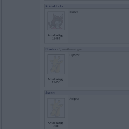
Prärieklocka
Klister
Antal inlägg:
11487
Rombis
- Ej medlem längre
Hipster
Antal inlägg:
12458
åskarll
Strippa
Antal inlägg:
2503