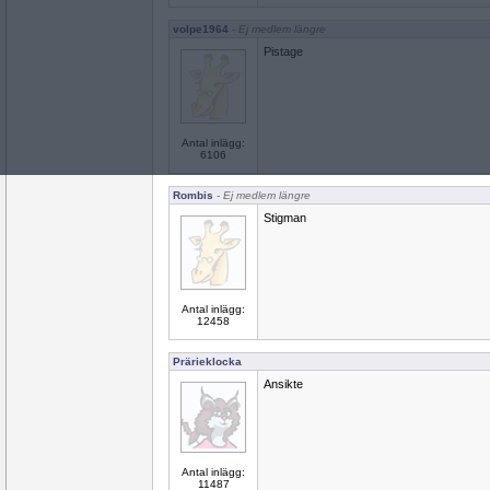
volpe1964
- Ej medlem längre
Pistage
Antal inlägg:
6106
Rombis
- Ej medlem längre
Stigman
Antal inlägg:
12458
Prärieklocka
Ansikte
Antal inlägg:
11487