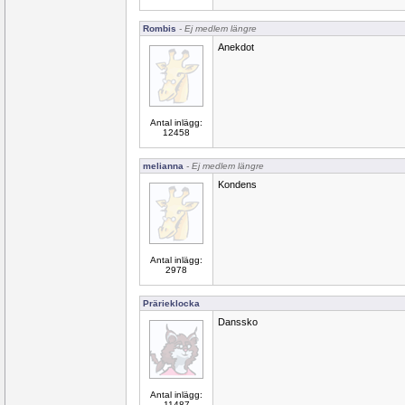
Rombis
- Ej medlem längre
Anekdot
Antal inlägg:
12458
melianna
- Ej medlem längre
Kondens
Antal inlägg:
2978
Prärieklocka
Danssko
Antal inlägg:
11487