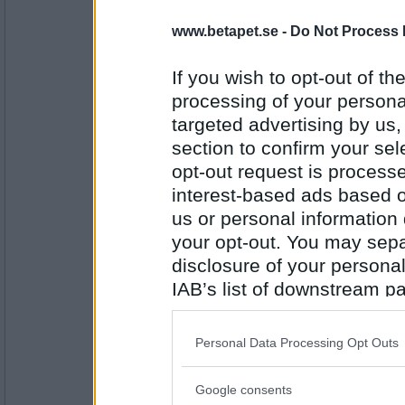
Monicare
- Ej medlem längre
Horbock
www.betapet.se -
Do Not Process 
If you wish to opt-out of the
processing of your personal
Antal inlägg:
4523
targeted advertising by us
section to confirm your sel
Rombis
- Ej medlem längre
Portkod
opt-out request is proces
interest-based ads based o
us or personal information d
your opt-out. You may separ
Antal inlägg:
12458
disclosure of your personal
Rombis
- Ej medlem längre
IAB’s list of downstream pa
För sent tydligen. I stället:
also be disclosed by us to 
Träbock
Downstream Participants
th
Personal Data Processing Opt Outs
third parties.
Antal inlägg:
12458
Google consents
Please note that this web