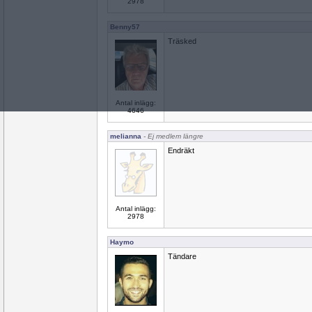
2978
Benny57
Träsked
Antal inlägg:
4646
melianna
- Ej medlem längre
Endräkt
Antal inlägg:
2978
Haymo
Tändare