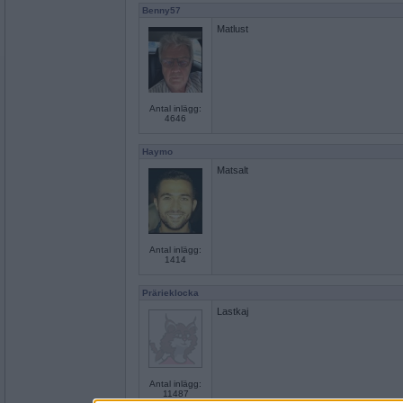
Benny57
Matlust
Antal inlägg:
4646
Haymo
Matsalt
Antal inlägg:
1414
Prärieklocka
Lastkaj
Antal inlägg:
11487