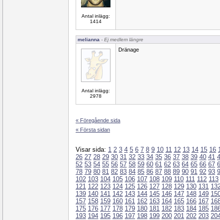
Antal inlägg:
1414
melianna
- Ej medlem längre
Dränage
Antal inlägg:
2978
« Föregående sida
« Första sidan
Visar sida:
1
2
3
4
5
6
7
8
9
10
11
12
13
14
15
16
26
27
28
29
30
31
32
33
34
35
36
37
38
39
40
41
52
53
54
55
56
57
58
59
60
61
62
63
64
65
66
67
78
79
80
81
82
83
84
85
86
87
88
89
90
91
92
93
102
103
104
105
106
107
108
109
110
111
112
113
121
122
123
124
125
126
127
128
129
130
131
13
139
140
141
142
143
144
145
146
147
148
149
15
157
158
159
160
161
162
163
164
165
166
167
16
175
176
177
178
179
180
181
182
183
184
185
18
193
194
195
196
197
198
199
200
201
202
203
20