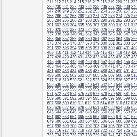
211
212
213
214
215
216
217
218
219
220
221
22
229
230
231
232
233
234
235
236
237
238
239
24
247
248
249
250
251
252
253
254
255
256
257
25
265
266
267
268
269
270
271
272
273
274
275
27
283
284
285
286
287
288
289
290
291
292
293
29
301
302
303
304
305
306
307
308
309
310
311
31
319
320
321
322
323
324
325
326
327
328
329
33
337
338
339
340
341
342
343
344
345
346
347
34
355
356
357
358
359
360
361
362
363
364
365
36
373
374
375
376
377
378
379
380
381
382
383
38
391
392
393
394
395
396
397
398
399
400
401
40
409
410
411
412
413
414
415
416
417
418
419
42
427
428
429
430
431
432
433
434
435
436
437
43
445
446
447
448
449
450
451
452
453
454
455
45
463
464
465
466
467
468
469
470
471
472
473
47
481
482
483
484
485
486
487
488
489
490
491
49
499
500
501
502
503
504
505
506
507
508
509
51
517
518
519
520
521
522
523
524
525
526
527
52
535
536
537
538
539
540
541
542
543
544
545
54
553
554
555
556
557
558
559
560
561
562
563
56
571
572
573
574
575
576
577
578
579
580
581
58
589
590
591
592
593
594
595
596
597
598
599
60
607
608
609
610
611
612
613
614
615
616
617
61
625
626
627
628
629
630
631
632
633
634
635
63
643
644
645
646
647
648
649
650
651
652
653
65
661
662
663
664
665
666
667
668
669
670
671
67
679
680
681
682
683
684
685
686
687
688
689
69
697
698
699
700
701
702
703
704
705
706
707
70
715
716
717
718
719
720
721
722
723
724
725
72
733
734
735
736
737
738
739
740
741
742
743
74