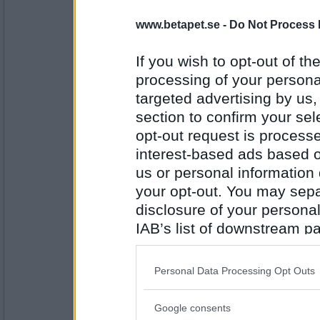
smilla-77
www.betapet.se -
Do Not Process 
Skjorta
If you wish to opt-out of the
processing of your personal
targeted advertising by us
Antal inlägg: 686
section to confirm your sel
greentea
- Ej medlem längre
opt-out request is proces
Träkoja
interest-based ads based o
us or personal information d
your opt-out. You may separ
Antal inlägg:
disclosure of your personal
1033
IAB’s list of downstream pa
Prärieklocka
also be disclosed by us to 
Traktor
Downstream Participants
th
Personal Data Processing Opt Outs
third parties.
Antal inlägg:
Google consents
11487
Please note that this web