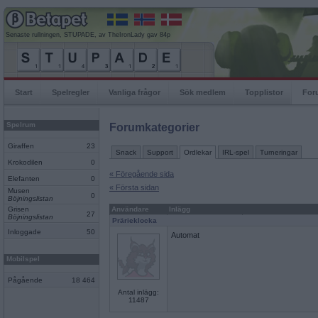
Senaste rullningen, STUPADE, av TheIronLady gav 84p
Start
Spelregler
Vanliga frågor
Sök medlem
Topplistor
For
Spelrum
Forumkategorier
Giraffen
23
Snack
Support
Ordlekar
IRL-spel
Turneringar
Krokodilen
0
« Föregående sida
Elefanten
0
« Första sidan
Musen
0
Böjningslistan
Grisen
Användare
Inlägg
27
Böjningslistan
Prärieklocka
Inloggade
50
Automat
Mobilspel
Pågående
18 464
Antal inlägg:
11487