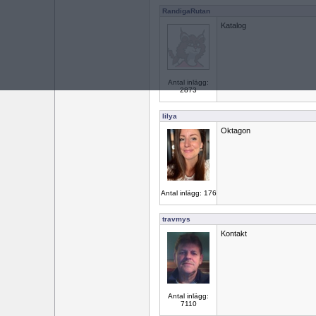
RandigaRutan
Katalog
Antal inlägg:
2873
lilya
Oktagon
Antal inlägg: 176
travmys
Kontakt
Antal inlägg:
7110