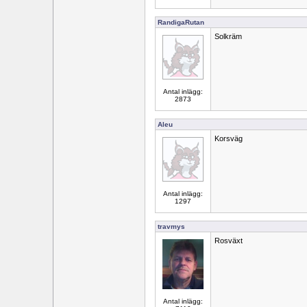
RandigaRutan
Solkräm
Antal inlägg:
2873
Aleu
Korsväg
Antal inlägg:
1297
travmys
Rosväxt
Antal inlägg: