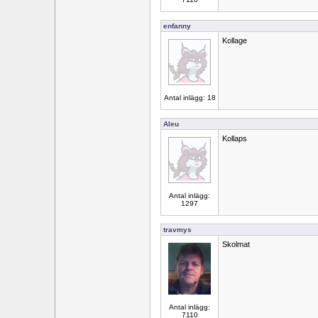
enfanny
Kollage
Antal inlägg: 18
Aleu
Kollaps
Antal inlägg:
1297
travmys
Skolmat
Antal inlägg:
7110