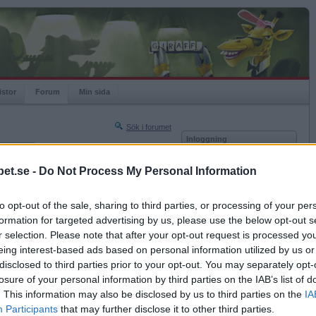
istor
Forum
Min sida
Sök i forumet
Inloggning
rneringar
Användare
et.se -
Do Not Process My Personal Information
Nästa sida »
Lösenord
Sista sidan »
to opt-out of the sale, sharing to third parties, or processing of your per
Kom ihåg mig
2021-01-20 22:44
formation for targeted advertising by us, please use the below opt-out s
Logga in
r selection. Please note that after your opt-out request is processed y
eing interest-based ads based on personal information utilized by us or
Glömt ditt lösenord?
Få ny aktiveringslänk
disclosed to third parties prior to your opt-out. You may separately opt-
losure of your personal information by third parties on the IAB’s list of
. This information may also be disclosed by us to third parties on the
IA
Betapet är gratis!
Participants
that may further disclose it to other third parties.