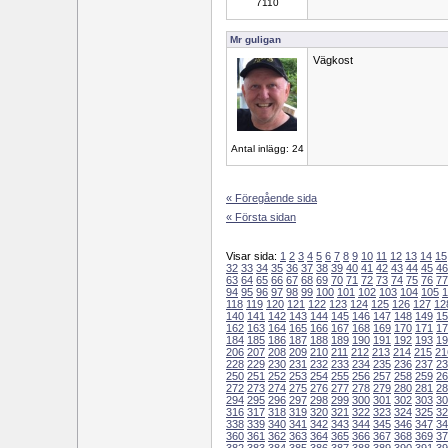
7110
Mr guligan
Vägkost
Antal inlägg: 24
« Föregående sida
« Första sidan
Visar sida:
1
2
3
4
5
6
7
8
9
10
11
12
13
14
15
32
33
34
35
36
37
38
39
40
41
42
43
44
45
46
63
64
65
66
67
68
69
70
71
72
73
74
75
76
77
94
95
96
97
98
99
100
101
102
103
104
105
1
118
119
120
121
122
123
124
125
126
127
12
140
141
142
143
144
145
146
147
148
149
15
162
163
164
165
166
167
168
169
170
171
17
184
185
186
187
188
189
190
191
192
193
19
206
207
208
209
210
211
212
213
214
215
21
228
229
230
231
232
233
234
235
236
237
23
250
251
252
253
254
255
256
257
258
259
26
272
273
274
275
276
277
278
279
280
281
28
294
295
296
297
298
299
300
301
302
303
30
316
317
318
319
320
321
322
323
324
325
32
338
339
340
341
342
343
344
345
346
347
34
360
361
362
363
364
365
366
367
368
369
37