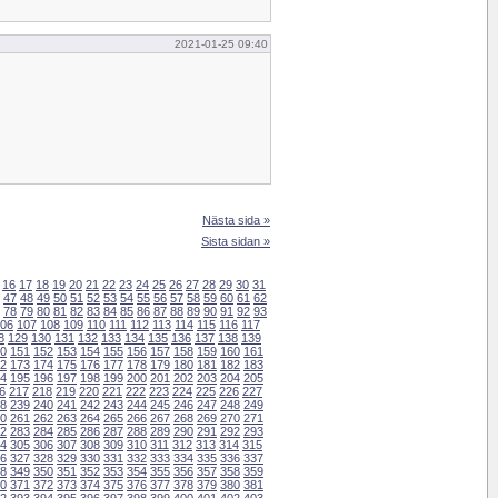
2021-01-25 09:40
Nästa sida »
Sista sidan »
16
17
18
19
20
21
22
23
24
25
26
27
28
29
30
31
47
48
49
50
51
52
53
54
55
56
57
58
59
60
61
62
78
79
80
81
82
83
84
85
86
87
88
89
90
91
92
93
06
107
108
109
110
111
112
113
114
115
116
117
8
129
130
131
132
133
134
135
136
137
138
139
0
151
152
153
154
155
156
157
158
159
160
161
2
173
174
175
176
177
178
179
180
181
182
183
4
195
196
197
198
199
200
201
202
203
204
205
6
217
218
219
220
221
222
223
224
225
226
227
8
239
240
241
242
243
244
245
246
247
248
249
0
261
262
263
264
265
266
267
268
269
270
271
2
283
284
285
286
287
288
289
290
291
292
293
4
305
306
307
308
309
310
311
312
313
314
315
6
327
328
329
330
331
332
333
334
335
336
337
8
349
350
351
352
353
354
355
356
357
358
359
0
371
372
373
374
375
376
377
378
379
380
381