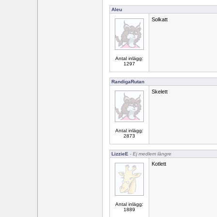
Aleu
Solkatt
Antal inlägg:
1297
RandigaRutan
Skelett
Antal inlägg:
2873
LizzieE
- Ej medlem längre
Kotlett
Antal inlägg:
1889