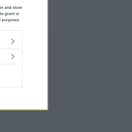
er and store
to grant or
ed purposes