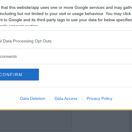
2021-01-21 00:35
Vill du bli
 that this website/app uses one or more Google services and may gath
medlem?
including but not limited to your visit or usage behaviour. You may click 
 to Google and its third-party tags to use your data for below specifi
Skapa nytt konto
ogle consent section.
l Data Processing Opt Outs
2021-01-21 01:53
consents
CONFIRM
2021-01-21 13:22
Data Deletion
Data Access
Privacy Policy