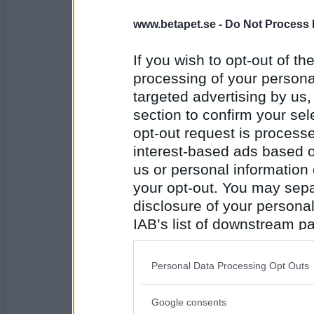
Prärieklocka
Paljett
www.betapet.se -
Do Not Process 
If you wish to opt-out of the
Antal inlägg:
processing of your personal
11487
targeted advertising by us
volpe1964
- Ej medlem längre
section to confirm your sel
Jetplan
opt-out request is proces
interest-based ads based o
us or personal information d
Antal inlägg:
your opt-out. You may separ
6106
disclosure of your personal
Prärieklocka
IAB’s list of downstream pa
Langett
also be disclosed by us to 
Downstream Participants
th
Personal Data Processing Opt Outs
third parties.
Antal inlägg:
11487
Google consents
Please note that this web