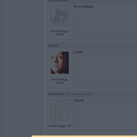
Prärieklocka
Är en böjning...
Antal inlägg:
11487
Tindris
Linfett
Antal inlägg:
3510
GeniKnöhl
- Ej medlem längre
Falsett
Antal inlägg: 79