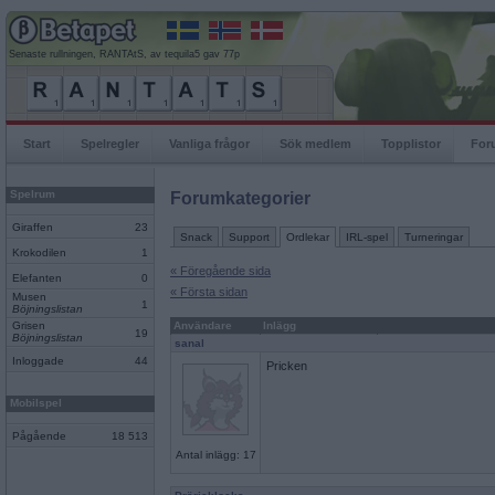
Senaste rullningen, RANTAtS, av tequila5 gav 77p
Start
Spelregler
Vanliga frågor
Sök medlem
Topplistor
For
Spelrum
Forumkategorier
Giraffen
23
Snack
Support
Ordlekar
IRL-spel
Turneringar
Krokodilen
1
« Föregående sida
Elefanten
0
« Första sidan
Musen
1
Böjningslistan
Grisen
Användare
Inlägg
19
Böjningslistan
sanal
Inloggade
44
Pricken
Mobilspel
Pågående
18 513
Antal inlägg: 17