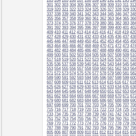
283
284
285
286
287
288
289
290
291
292
293
29
301
302
303
304
305
306
307
308
309
310
311
31
319
320
321
322
323
324
325
326
327
328
329
33
337
338
339
340
341
342
343
344
345
346
347
34
355
356
357
358
359
360
361
362
363
364
365
36
373
374
375
376
377
378
379
380
381
382
383
38
391
392
393
394
395
396
397
398
399
400
401
40
409
410
411
412
413
414
415
416
417
418
419
42
427
428
429
430
431
432
433
434
435
436
437
43
445
446
447
448
449
450
451
452
453
454
455
45
463
464
465
466
467
468
469
470
471
472
473
47
481
482
483
484
485
486
487
488
489
490
491
49
499
500
501
502
503
504
505
506
507
508
509
51
517
518
519
520
521
522
523
524
525
526
527
52
535
536
537
538
539
540
541
542
543
544
545
54
553
554
555
556
557
558
559
560
561
562
563
56
571
572
573
574
575
576
577
578
579
580
581
58
589
590
591
592
593
594
595
596
597
598
599
60
607
608
609
610
611
612
613
614
615
616
617
61
625
626
627
628
629
630
631
632
633
634
635
63
643
644
645
646
647
648
649
650
651
652
653
65
661
662
663
664
665
666
667
668
669
670
671
67
679
680
681
682
683
684
685
686
687
688
689
69
697
698
699
700
701
702
703
704
705
706
707
70
715
716
717
718
719
720
721
722
723
724
725
72
733
734
735
736
737
738
739
740
741
742
743
74
751
752
753
754
755
756
757
758
759
760
761
76
769
770
771
772
773
774
775
776
777
778
779
78
787
788
789
790
791
792
793
794
795
796
797
79
805
806
807
808
809
810
811
812
813
814
815
81