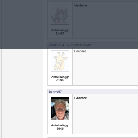
Gerbera
Antal inlägg:
11487
volpe1964
- Ej medlem längre
Bärgare
Antal inlägg:
6106
Benny57
Grävare
Antal inlägg:
4646