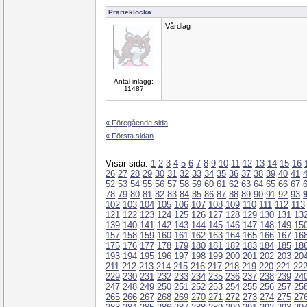
Prärieklocka
Vårdlag
Antal inlägg:
11487
« Föregående sida
« Första sidan
Visar sida:
1
2
3
4
5
6
7
8
9
10
11
12
13
14
15
16
26
27
28
29
30
31
32
33
34
35
36
37
38
39
40
41
52
53
54
55
56
57
58
59
60
61
62
63
64
65
66
67
78
79
80
81
82
83
84
85
86
87
88
89
90
91
92
93
102
103
104
105
106
107
108
109
110
111
112
113
121
122
123
124
125
126
127
128
129
130
131
13
139
140
141
142
143
144
145
146
147
148
149
15
157
158
159
160
161
162
163
164
165
166
167
16
175
176
177
178
179
180
181
182
183
184
185
18
193
194
195
196
197
198
199
200
201
202
203
20
211
212
213
214
215
216
217
218
219
220
221
22
229
230
231
232
233
234
235
236
237
238
239
24
247
248
249
250
251
252
253
254
255
256
257
25
265
266
267
268
269
270
271
272
273
274
275
27