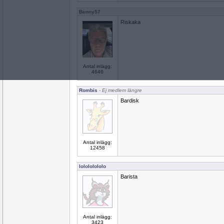
Benny57
Riskaka
Antal inlägg:
4646
Rombis
- Ej medlem längre
Bardisk
Antal inlägg:
12458
lolololololo
Barista
Antal inlägg:
3423