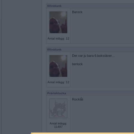
fillinblank
Barock
Antal inlägg: 12
fillinblank
Det var ju bara 6 bokstäver…
berlock
Antal inlägg: 12
Prärieklocka
Rocklåt
Antal inlägg:
11487