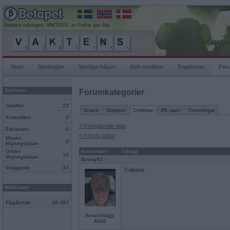
Senaste rullningen, VAKTENS, av Pötifar gav 96p
Start
Spelregler
Vanliga frågor
Sök medlem
Topplistor
For
Spelrum
Forumkategorier
Giraffen
23
Snack
Support
Ordlekar
IRL-spel
Turneringar
Krokodilen
0
« Föregående sida
Elefanten
0
« Första sidan
Musen
0
Böjningslistan
Grisen
Användare
Inlägg
14
Böjningslistan
Benny57
Inloggade
37
Träbock
Mobilspel
Pågående
18 487
Antal inlägg:
4646