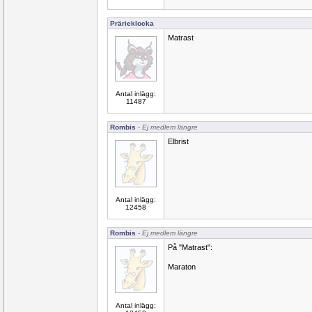
Prärieklocka
Matrast
Antal inlägg:
11487
Rombis
- Ej medlem längre
Elbrist
Antal inlägg:
12458
Rombis
- Ej medlem längre
På "Matrast":
Maraton
Antal inlägg: