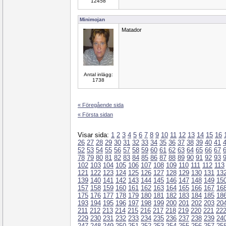
12458
Minimojan
Matador
Antal inlägg:
1738
« Föregående sida
« Första sidan
Visar sida:
1
2
3
4
5
6
7
8
9
10
11
12
13
14
15
16
26
27
28
29
30
31
32
33
34
35
36
37
38
39
40
41
52
53
54
55
56
57
58
59
60
61
62
63
64
65
66
67
78
79
80
81
82
83
84
85
86
87
88
89
90
91
92
93
102
103
104
105
106
107
108
109
110
111
112
113
121
122
123
124
125
126
127
128
129
130
131
13
139
140
141
142
143
144
145
146
147
148
149
15
157
158
159
160
161
162
163
164
165
166
167
16
175
176
177
178
179
180
181
182
183
184
185
18
193
194
195
196
197
198
199
200
201
202
203
20
211
212
213
214
215
216
217
218
219
220
221
22
229
230
231
232
233
234
235
236
237
238
239
24
247
248
249
250
251
252
253
254
255
256
257
25