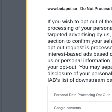
Rombis
- Ej medlem längre
www.betapet.se -
Do Not Process 
Packlår
If you wish to opt-out of the
processing of your personal
Antal inlägg:
12458
targeted advertising by us
section to confirm your sel
Minimojan
opt-out request is proces
Klåpare
interest-based ads based o
us or personal information d
your opt-out. You may separ
Antal inlägg:
1738
disclosure of your personal
IAB’s list of downstream pa
lolololololo
also be disclosed by us to 
Reaplan
Downstream Participants
th
Personal Data Processing Opt Outs
third parties.
Antal inlägg:
Google consents
3423
Please note that this web