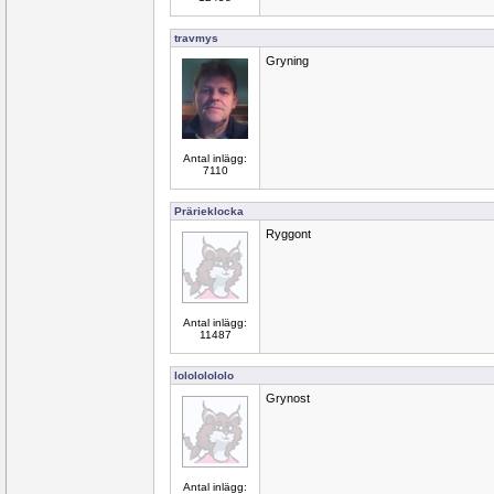
travmys
Gryning
Antal inlägg:
7110
Prärieklocka
Ryggont
Antal inlägg:
11487
lolololololo
Grynost
Antal inlägg: