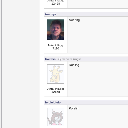
Antal inlägg:
12458
travmys
Nosring
Antal inlägg:
7110
Rombis
- Ej medlem längre
Rosling
Antal inlägg:
12458
lolololololo
Porslin