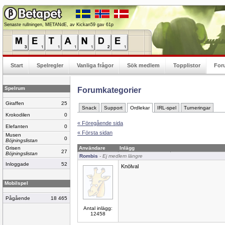
Senaste rullningen, METANdE, av Kickan59 gav 61p
Start
Spelregler
Vanliga frågor
Sök medlem
Topplistor
For
Spelrum
Forumkategorier
Giraffen
25
Snack
Support
Ordlekar
IRL-spel
Turneringar
Krokodilen
0
« Föregående sida
Elefanten
0
« Första sidan
Musen
0
Böjningslistan
Grisen
Användare
Inlägg
27
Böjningslistan
Rombis
- Ej medlem längre
Inloggade
52
Knölval
Mobilspel
Pågående
18 465
Antal inlägg:
12458