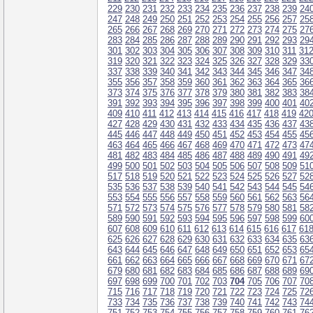
229
230
231
232
233
234
235
236
237
238
239
24
247
248
249
250
251
252
253
254
255
256
257
25
265
266
267
268
269
270
271
272
273
274
275
27
283
284
285
286
287
288
289
290
291
292
293
29
301
302
303
304
305
306
307
308
309
310
311
31
319
320
321
322
323
324
325
326
327
328
329
33
337
338
339
340
341
342
343
344
345
346
347
34
355
356
357
358
359
360
361
362
363
364
365
36
373
374
375
376
377
378
379
380
381
382
383
38
391
392
393
394
395
396
397
398
399
400
401
40
409
410
411
412
413
414
415
416
417
418
419
42
427
428
429
430
431
432
433
434
435
436
437
43
445
446
447
448
449
450
451
452
453
454
455
45
463
464
465
466
467
468
469
470
471
472
473
47
481
482
483
484
485
486
487
488
489
490
491
49
499
500
501
502
503
504
505
506
507
508
509
51
517
518
519
520
521
522
523
524
525
526
527
52
535
536
537
538
539
540
541
542
543
544
545
54
553
554
555
556
557
558
559
560
561
562
563
56
571
572
573
574
575
576
577
578
579
580
581
58
589
590
591
592
593
594
595
596
597
598
599
60
607
608
609
610
611
612
613
614
615
616
617
61
625
626
627
628
629
630
631
632
633
634
635
63
643
644
645
646
647
648
649
650
651
652
653
65
661
662
663
664
665
666
667
668
669
670
671
67
679
680
681
682
683
684
685
686
687
688
689
69
697
698
699
700
701
702
703
704
705
706
707
70
715
716
717
718
719
720
721
722
723
724
725
72
733
734
735
736
737
738
739
740
741
742
743
74
751
752
753
754
755
756
757
758
759
760
761
76