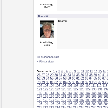
Antal inlägg:
11487
Benny57
Rosteri
Antal inlägg:
4646
« Föregående sida
« Första sidan
Visar sida:
1
2
3
4
5
6
7
8
9
10
11
12
13
14
15
16
26
27
28
29
30
31
32
33
34
35
36
37
38
39
40
41
52
53
54
55
56
57
58
59
60
61
62
63
64
65
66
67
78
79
80
81
82
83
84
85
86
87
88
89
90
91
92
93
102
103
104
105
106
107
108
109
110
111
112
113
121
122
123
124
125
126
127
128
129
130
131
13
139
140
141
142
143
144
145
146
147
148
149
15
157
158
159
160
161
162
163
164
165
166
167
16
175
176
177
178
179
180
181
182
183
184
185
18
193
194
195
196
197
198
199
200
201
202
203
20
211
212
213
214
215
216
217
218
219
220
221
22