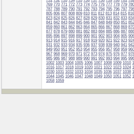
769
770
771
772
773
774
775
776
777
778
779
78
787
788
789
790
791
792
793
794
795
796
797
79
805
806
807
808
809
810
811
812
813
814
815
81
823
824
825
826
827
828
829
830
831
832
833
83
841
842
843
844
845
846
847
848
849
850
851
85
859
860
861
862
863
864
865
866
867
868
869
87
877
878
879
880
881
882
883
884
885
886
887
88
895
896
897
898
899
900
901
902
903
904
905
90
913
914
915
916
917
918
919
920
921
922
923
92
931
932
933
934
935
936
937
938
939
940
941
94
949
950
951
952
953
954
955
956
957
958
959
96
967
968
969
970
971
972
973
974
975
976
977
97
985
986
987
988
989
990
991
992
993
994
995
99
1002
1003
1004
1005
1006
1007
1008
1009
1010
1016
1017
1018
1019
1020
1021
1022
1023
1024
1030
1031
1032
1033
1034
1035
1036
1037
1038
1044
1045
1046
1047
1048
1049
1050
1051
1052
1058
1059