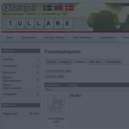
Senaste rullningen, TUllARE, av Marran1955 gav 70p
Start
Spelregler
Vanliga frågor
Sök medlem
Topplistor
For
Spelrum
Forumkategorier
Giraffen
1
Snack
Support
Ordlekar
IRL-spel
Turneringar
Krokodilen
0
« Föregående sida
Elefanten
0
« Första sidan
Musen
0
Böjningslistan
Grisen
Användare
Inlägg
1
Böjningslistan
Aleu
Inloggade
2
Skallra
Mobilspel
Pågående
18 437
Antal inlägg:
1297