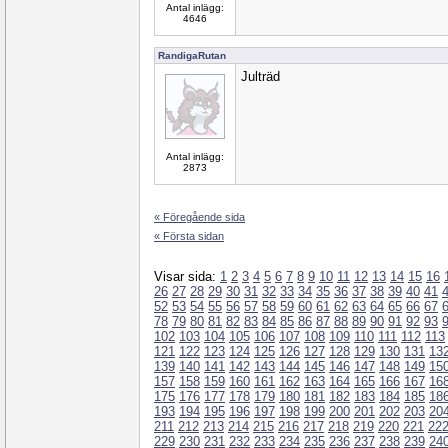
Antal inlägg:
4646
RandigaRutan
Julträd
Antal inlägg:
2873
« Föregående sida
« Första sidan
Visar sida:
1
2
3
4
5
6
7
8
9
10
11
12
13
14
15
16
26
27
28
29
30
31
32
33
34
35
36
37
38
39
40
41
52
53
54
55
56
57
58
59
60
61
62
63
64
65
66
67
78
79
80
81
82
83
84
85
86
87
88
89
90
91
92
93
102
103
104
105
106
107
108
109
110
111
112
113
121
122
123
124
125
126
127
128
129
130
131
13
139
140
141
142
143
144
145
146
147
148
149
15
157
158
159
160
161
162
163
164
165
166
167
16
175
176
177
178
179
180
181
182
183
184
185
18
193
194
195
196
197
198
199
200
201
202
203
20
211
212
213
214
215
216
217
218
219
220
221
22
229
230
231
232
233
234
235
236
237
238
239
24