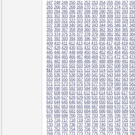
247
248
249
250
251
252
253
254
255
256
257
25
265
266
267
268
269
270
271
272
273
274
275
27
283
284
285
286
287
288
289
290
291
292
293
29
301
302
303
304
305
306
307
308
309
310
311
31
319
320
321
322
323
324
325
326
327
328
329
33
337
338
339
340
341
342
343
344
345
346
347
34
355
356
357
358
359
360
361
362
363
364
365
36
373
374
375
376
377
378
379
380
381
382
383
38
391
392
393
394
395
396
397
398
399
400
401
40
409
410
411
412
413
414
415
416
417
418
419
42
427
428
429
430
431
432
433
434
435
436
437
43
445
446
447
448
449
450
451
452
453
454
455
45
463
464
465
466
467
468
469
470
471
472
473
47
481
482
483
484
485
486
487
488
489
490
491
49
499
500
501
502
503
504
505
506
507
508
509
51
517
518
519
520
521
522
523
524
525
526
527
52
535
536
537
538
539
540
541
542
543
544
545
54
553
554
555
556
557
558
559
560
561
562
563
56
571
572
573
574
575
576
577
578
579
580
581
58
589
590
591
592
593
594
595
596
597
598
599
60
607
608
609
610
611
612
613
614
615
616
617
61
625
626
627
628
629
630
631
632
633
634
635
63
643
644
645
646
647
648
649
650
651
652
653
65
661
662
663
664
665
666
667
668
669
670
671
67
679
680
681
682
683
684
685
686
687
688
689
69
697
698
699
700
701
702
703
704
705
706
707
70
715
716
717
718
719
720
721
722
723
724
725
72
733
734
735
736
737
738
739
740
741
742
743
74
751
752
753
754
755
756
757
758
759
760
761
76
769
770
771
772
773
774
775
776
777
778
779
78