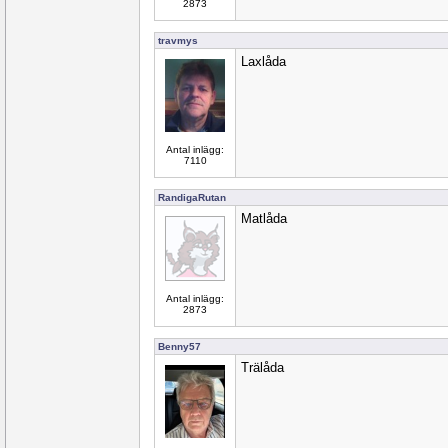
2873
travmys
Laxlåda
Antal inlägg:
7110
RandigaRutan
Matlåda
Antal inlägg:
2873
Benny57
Trälåda