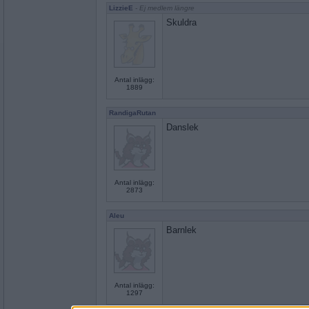
LizzieE
- Ej medlem längre
Skuldra
Antal inlägg:
1889
RandigaRutan
Danslek
Antal inlägg:
2873
Aleu
Barnlek
Antal inlägg:
1297