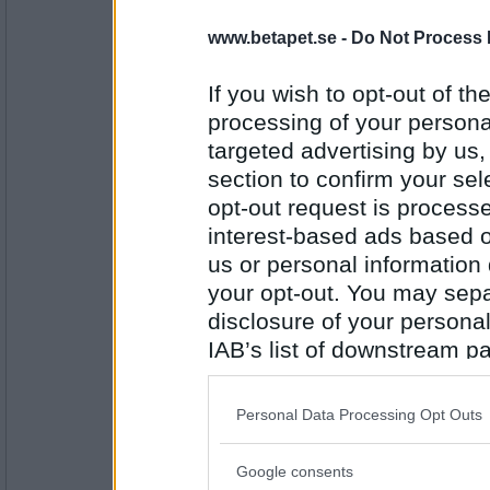
lolololololo
www.betapet.se -
Do Not Process 
Läktare
If you wish to opt-out of the
processing of your personal
Antal inlägg:
3423
targeted advertising by us
section to confirm your sel
RandigaRutan
Väljare
opt-out request is proces
interest-based ads based o
us or personal information d
your opt-out. You may separ
Antal inlägg:
2873
disclosure of your personal
travmys
IAB’s list of downstream pa
Lerduva
also be disclosed by us to 
Downstream Participants
th
Personal Data Processing Opt Outs
third parties.
Antal inlägg:
Google consents
7110
Please note that this web