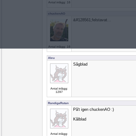
Antal inlägg: 16
chuckenAO
&#128561;felstavat…
Antal inlägg: 16
Aleu
Sågblad
Antal inlägg:
1297
RandigaRutan
På't igen chuckenAO :)
Kålblad
Antal inlägg: