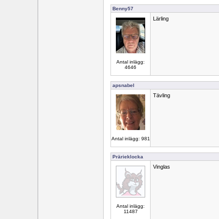
Benny57
Lärling
Antal inlägg:
4646
apsnabel
Tävling
Antal inlägg: 981
Prärieklocka
Vinglas
Antal inlägg:
11487