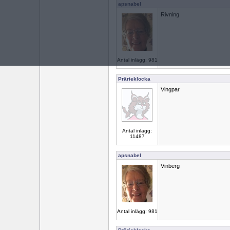
apsnabel
Rivning
Antal inlägg: 981
Prärieklocka
Vingpar
Antal inlägg:
11487
apsnabel
Vinberg
Antal inlägg: 981