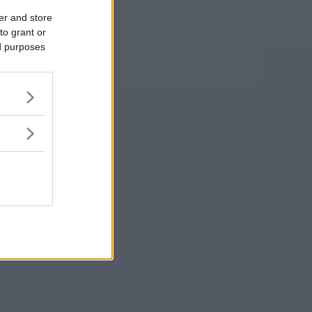
er and store
to grant or
ed purposes