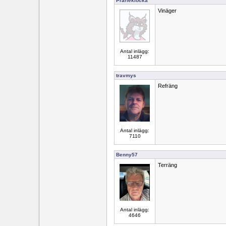
Prärieklocka
Vinäger
Antal inlägg:
11487
travmys
Refräng
Antal inlägg:
7110
Benny57
Terräng
Antal inlägg:
4646