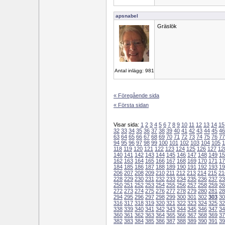
apsnabel
Gräslök
Antal inlägg: 981
« Föregående sida
« Första sidan
Visar sida:
1
2
3
4
5
6
7
8
9
10
11
12
13
14
15
32
33
34
35
36
37
38
39
40
41
42
43
44
45
46
63
64
65
66
67
68
69
70
71
72
73
74
75
76
77
94
95
96
97
98
99
100
101
102
103
104
105
1
118
119
120
121
122
123
124
125
126
127
12
140
141
142
143
144
145
146
147
148
149
15
162
163
164
165
166
167
168
169
170
171
17
184
185
186
187
188
189
190
191
192
193
19
206
207
208
209
210
211
212
213
214
215
21
228
229
230
231
232
233
234
235
236
237
23
250
251
252
253
254
255
256
257
258
259
26
272
273
274
275
276
277
278
279
280
281
28
294
295
296
297
298
299
300
301
302
303
30
316
317
318
319
320
321
322
323
324
325
32
338
339
340
341
342
343
344
345
346
347
34
360
361
362
363
364
365
366
367
368
369
37
382
383
384
385
386
387
388
389
390
391
39