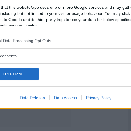
2018-08-08 23:27
Vill du bli
 that this website/app uses one or more Google services and may gath
medlem?
including but not limited to your visit or usage behaviour. You may click 
 to Google and its third-party tags to use your data for below specifi
Skapa nytt konto
ogle consent section.
l Data Processing Opt Outs
2018-08-08 23:36
consents
CONFIRM
2018-08-08 23:51
Data Deletion
Data Access
Privacy Policy