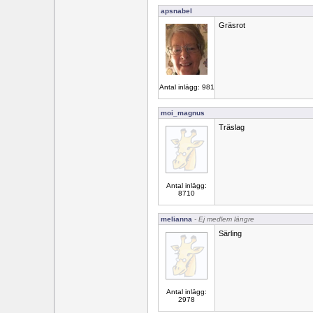
apsnabel
Gräsrot
Antal inlägg: 981
moi_magnus
Träslag
Antal inlägg:
8710
melianna
- Ej medlem längre
Särling
Antal inlägg:
2978