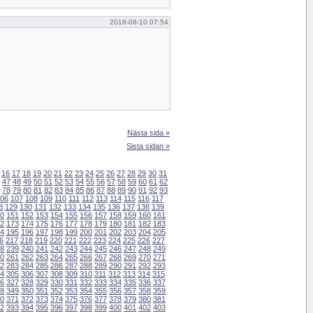
2018-08-10 07:54
Nästa sida »
Sista sidan »
16
17
18
19
20
21
22
23
24
25
26
27
28
29
30
31
47
48
49
50
51
52
53
54
55
56
57
58
59
60
61
62
78
79
80
81
82
83
84
85
86
87
88
89
90
91
92
93
06
107
108
109
110
111
112
113
114
115
116
117
8
129
130
131
132
133
134
135
136
137
138
139
0
151
152
153
154
155
156
157
158
159
160
161
2
173
174
175
176
177
178
179
180
181
182
183
4
195
196
197
198
199
200
201
202
203
204
205
6
217
218
219
220
221
222
223
224
225
226
227
8
239
240
241
242
243
244
245
246
247
248
249
0
261
262
263
264
265
266
267
268
269
270
271
2
283
284
285
286
287
288
289
290
291
292
293
4
305
306
307
308
309
310
311
312
313
314
315
6
327
328
329
330
331
332
333
334
335
336
337
8
349
350
351
352
353
354
355
356
357
358
359
0
371
372
373
374
375
376
377
378
379
380
381
2
393
394
395
396
397
398
399
400
401
402
403