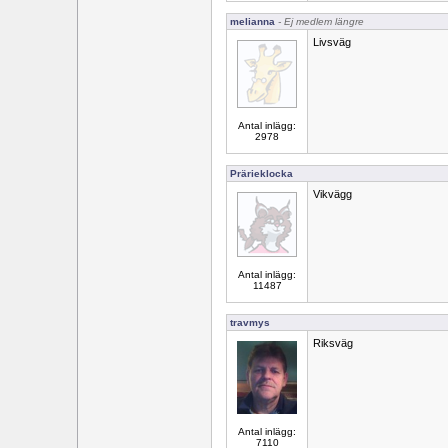
melianna
- Ej medlem längre
Livsväg
Antal inlägg:
2978
Prärieklocka
Vikvägg
Antal inlägg:
11487
travmys
Riksväg
Antal inlägg:
7110