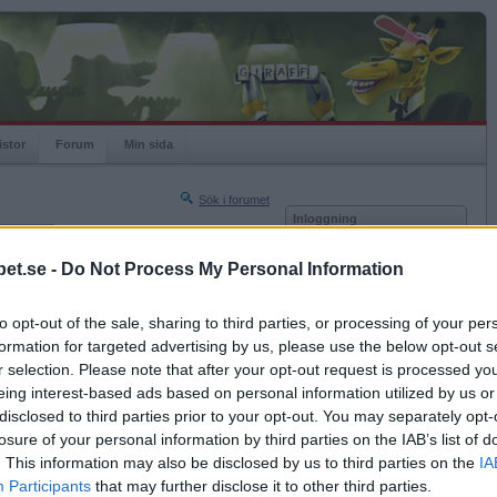
istor
Forum
Min sida
Sök i forumet
Inloggning
rneringar
Användare
et.se -
Do Not Process My Personal Information
Nästa sida »
Lösenord
Sista sidan »
to opt-out of the sale, sharing to third parties, or processing of your per
Kom ihåg mig
2018-08-08 23:00
formation for targeted advertising by us, please use the below opt-out s
Logga in
r selection. Please note that after your opt-out request is processed y
eing interest-based ads based on personal information utilized by us or
Glömt ditt lösenord?
Få ny aktiveringslänk
disclosed to third parties prior to your opt-out. You may separately opt-
losure of your personal information by third parties on the IAB’s list of
. This information may also be disclosed by us to third parties on the
IA
Betapet är gratis!
Participants
that may further disclose it to other third parties.