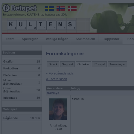
Senaste rullningen, KULTENS, av hugenot gav 206p
Start
Spelregler
Vanliga frågor
Sök medlem
Topplistor
For
Spelrum
Forumkategorier
Giraffen
18
Snack
Support
Ordlekar
IRL-spel
Turneringar
Krokodilen
0
« Föregående sida
Elefanten
0
« Första sidan
Musen
1
Böjningslistan
Grisen
Användare
Inlägg
30
Böjningslistan
travmys
Inloggade
49
Skosula
Mobilspel
Pågående
18 506
Antal inlägg:
7110