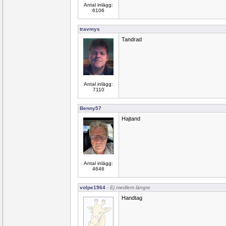
Antal inlägg:
6106
travmys
Tandrad
Antal inlägg:
7110
Benny57
Hajtand
Antal inlägg:
4646
volpe1964
- Ej medlem längre
Handtag