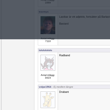
1889
travmys
Lastbar är ett adjektiv, fortsätter på Barlast
Bastard
Antal inlägg:
7110
lolololololo
Radband
Antal inlägg:
3423
volpe1964
- Ej medlem längre
Drabant