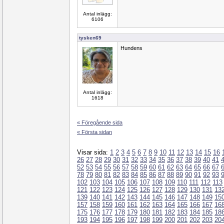
Antal inlägg:
6106
tysken69
Hundens
Antal inlägg:
1618
« Föregående sida
« Första sidan
Visar sida:
1
2
3
4
5
6
7
8
9
10
11
12
13
14
15
16
26
27
28
29
30
31
32
33
34
35
36
37
38
39
40
41
52
53
54
55
56
57
58
59
60
61
62
63
64
65
66
67
78
79
80
81
82
83
84
85
86
87
88
89
90
91
92
93
102
103
104
105
106
107
108
109
110
111
112
113
121
122
123
124
125
126
127
128
129
130
131
13
139
140
141
142
143
144
145
146
147
148
149
15
157
158
159
160
161
162
163
164
165
166
167
16
175
176
177
178
179
180
181
182
183
184
185
18
193
194
195
196
197
198
199
200
201
202
203
20