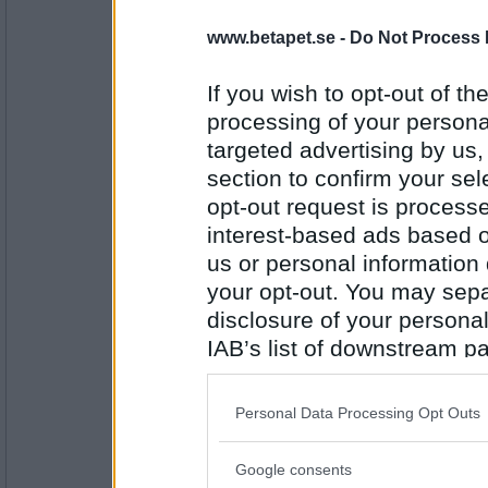
travmys
www.betapet.se -
Do Not Process 
Skuldra
If you wish to opt-out of the
processing of your personal
targeted advertising by us
Antal inlägg:
7110
section to confirm your sel
opt-out request is proces
Mgt3
Kulrams
interest-based ads based o
us or personal information d
your opt-out. You may separ
disclosure of your personal
Antal inlägg: 357
IAB’s list of downstream pa
lolololololo
also be disclosed by us to 
Fortsätter på skuldra eftersom kulrams står 
Downstream Participants
th
Personal Data Processing Opt Outs
Skallra
third parties.
Google consents
Antal inlägg:
Please note that this web
3423