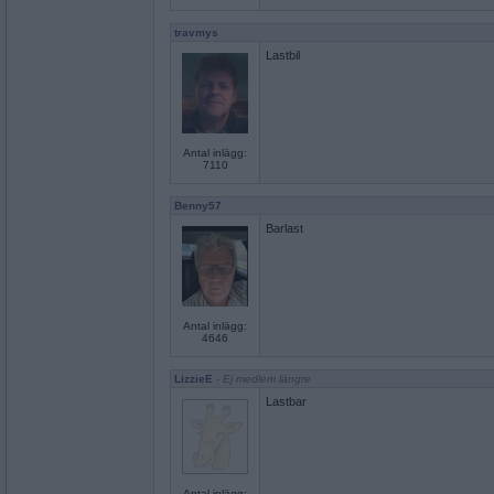
travmys
Lastbil
Antal inlägg:
7110
Benny57
Barlast
Antal inlägg:
4646
LizzieE
- Ej medlem längre
Lastbar
Antal inlägg: