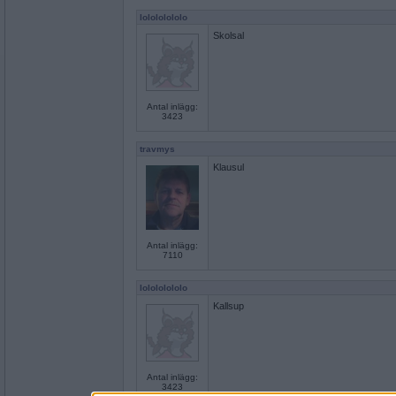
lolololololo
Skolsal
Antal inlägg:
3423
travmys
Klausul
Antal inlägg:
7110
lolololololo
Kallsup
Antal inlägg:
3423