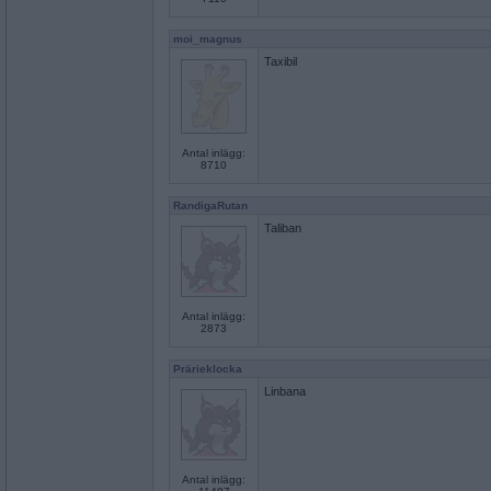
moi_magnus
Taxibil
Antal inlägg:
8710
RandigaRutan
Taliban
Antal inlägg:
2873
Prärieklocka
Linbana
Antal inlägg: