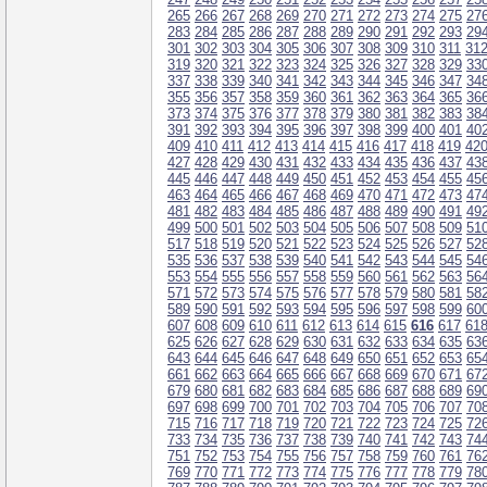
265
266
267
268
269
270
271
272
273
274
275
27
283
284
285
286
287
288
289
290
291
292
293
29
301
302
303
304
305
306
307
308
309
310
311
31
319
320
321
322
323
324
325
326
327
328
329
33
337
338
339
340
341
342
343
344
345
346
347
34
355
356
357
358
359
360
361
362
363
364
365
36
373
374
375
376
377
378
379
380
381
382
383
38
391
392
393
394
395
396
397
398
399
400
401
40
409
410
411
412
413
414
415
416
417
418
419
42
427
428
429
430
431
432
433
434
435
436
437
43
445
446
447
448
449
450
451
452
453
454
455
45
463
464
465
466
467
468
469
470
471
472
473
47
481
482
483
484
485
486
487
488
489
490
491
49
499
500
501
502
503
504
505
506
507
508
509
51
517
518
519
520
521
522
523
524
525
526
527
52
535
536
537
538
539
540
541
542
543
544
545
54
553
554
555
556
557
558
559
560
561
562
563
56
571
572
573
574
575
576
577
578
579
580
581
58
589
590
591
592
593
594
595
596
597
598
599
60
607
608
609
610
611
612
613
614
615
616
617
61
625
626
627
628
629
630
631
632
633
634
635
63
643
644
645
646
647
648
649
650
651
652
653
65
661
662
663
664
665
666
667
668
669
670
671
67
679
680
681
682
683
684
685
686
687
688
689
69
697
698
699
700
701
702
703
704
705
706
707
70
715
716
717
718
719
720
721
722
723
724
725
72
733
734
735
736
737
738
739
740
741
742
743
74
751
752
753
754
755
756
757
758
759
760
761
76
769
770
771
772
773
774
775
776
777
778
779
78