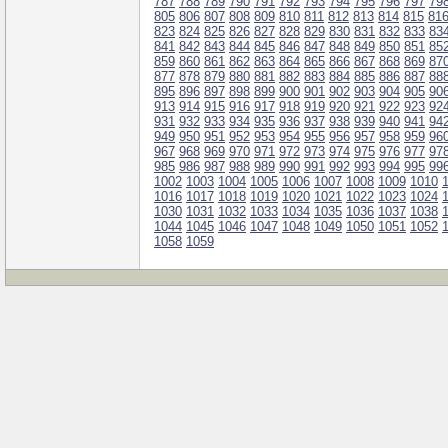
787
788
789
790
791
792
793
794
795
796
797
79
805
806
807
808
809
810
811
812
813
814
815
81
823
824
825
826
827
828
829
830
831
832
833
83
841
842
843
844
845
846
847
848
849
850
851
85
859
860
861
862
863
864
865
866
867
868
869
87
877
878
879
880
881
882
883
884
885
886
887
88
895
896
897
898
899
900
901
902
903
904
905
90
913
914
915
916
917
918
919
920
921
922
923
92
931
932
933
934
935
936
937
938
939
940
941
94
949
950
951
952
953
954
955
956
957
958
959
96
967
968
969
970
971
972
973
974
975
976
977
97
985
986
987
988
989
990
991
992
993
994
995
99
1002
1003
1004
1005
1006
1007
1008
1009
1010
1016
1017
1018
1019
1020
1021
1022
1023
1024
1030
1031
1032
1033
1034
1035
1036
1037
1038
1044
1045
1046
1047
1048
1049
1050
1051
1052
1058
1059