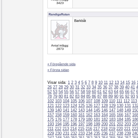
3423
RandigaRutan
Barkbåt
Antal inlägg:
2873
« Föregående sida
« Första sidan
Visar sida:
1
2
3
4
5
6
7
8
9
10
11
12
13
14
15
16
26
27
28
29
30
31
32
33
34
35
36
37
38
39
40
41
52
53
54
55
56
57
58
59
60
61
62
63
64
65
66
67
78
79
80
81
82
83
84
85
86
87
88
89
90
91
92
93
102
103
104
105
106
107
108
109
110
111
112
113
121
122
123
124
125
126
127
128
129
130
131
13
139
140
141
142
143
144
145
146
147
148
149
15
157
158
159
160
161
162
163
164
165
166
167
16
175
176
177
178
179
180
181
182
183
184
185
18
193
194
195
196
197
198
199
200
201
202
203
20
211
212
213
214
215
216
217
218
219
220
221
22
229
230
231
232
233
234
235
236
237
238
239
24
247
248
249
250
251
252
253
254
255
256
257
25