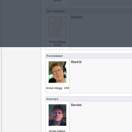
11487
moi_magnus
Banklån
Antal inlägg:
8710
Formidabel
Blankål
Antal inlägg: 160
travmys
Barnlek
Antal inlägg: