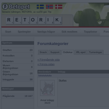
Senaste rullningen, RETORIk, av sus50 gav 70p
Start
Spelregler
Vanliga frågor
Sök medlem
Topplistor
For
Spelrum
Forumkategorier
Giraffen
20
Snack
Support
Ordlekar
IRL-spel
Turneringar
Krokodilen
0
« Föregående sida
Elefanten
0
« Första sidan
Musen
0
Böjningslistan
Grisen
Användare
Inlägg
16
Böjningslistan
lolololololo
Inloggade
36
Slutfas
Mobilspel
Pågående
18 447
Antal inlägg:
3423