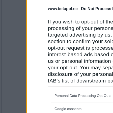
travmys
www.betapet.se -
Do Not Process 
Motljus
If you wish to opt-out of the
processing of your personal
Antal inlägg:
targeted advertising by us
7110
section to confirm your sel
RandigaRutan
opt-out request is proces
Månljus
interest-based ads based o
us or personal information d
your opt-out. You may separ
Antal inlägg:
disclosure of your personal
2873
IAB’s list of downstream pa
lolololololo
also be disclosed by us to 
Julsång
Downstream Participants
th
Personal Data Processing Opt Outs
third parties.
Antal inlägg:
Google consents
Please note that this web
3423