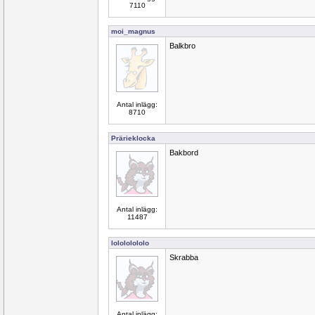
7110
moi_magnus
Balkbro
Antal inlägg:
8710
Prärieklocka
Bakbord
Antal inlägg:
11487
lolololololo
Skrabba
Antal inlägg: