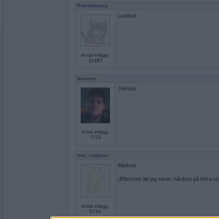
Prärieklocka
Lusthus
Antal inlägg:
11487
travmys
Julmust
Antal inlägg:
7110
moi_magnus
Mjukost
(Eftersom att jag skrev hårdost på förra si
Antal inlägg:
8710