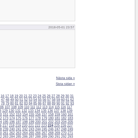
2018-05-01 23:57
Nästa sida »
Sista sidan »
16
17
18
19
20
21
22
23
24
25
26
27
28
29
30
31
47
48
49
50
51
52
53
54
55
56
57
58
59
60
61
62
78
79
80
81
82
83
84
85
86
87
88
89
90
91
92
93
06
107
108
109
110
111
112
113
114
115
116
117
8
129
130
131
132
133
134
135
136
137
138
139
0
151
152
153
154
155
156
157
158
159
160
161
2
173
174
175
176
177
178
179
180
181
182
183
4
195
196
197
198
199
200
201
202
203
204
205
6
217
218
219
220
221
222
223
224
225
226
227
8
239
240
241
242
243
244
245
246
247
248
249
0
261
262
263
264
265
266
267
268
269
270
271
2
283
284
285
286
287
288
289
290
291
292
293