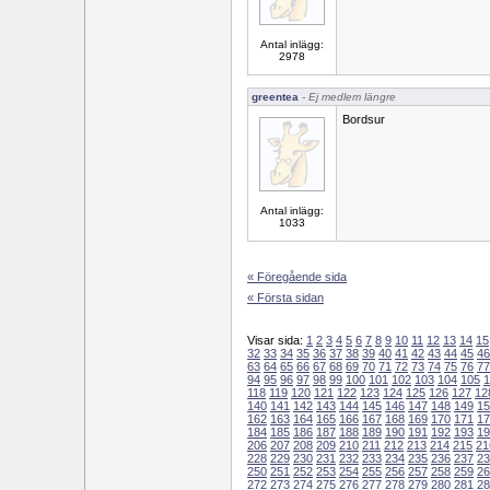
Antal inlägg:
2978
greentea
- Ej medlem längre
Bordsur
Antal inlägg:
1033
« Föregående sida
« Första sidan
Visar sida:
1
2
3
4
5
6
7
8
9
10
11
12
13
14
15
32
33
34
35
36
37
38
39
40
41
42
43
44
45
46
63
64
65
66
67
68
69
70
71
72
73
74
75
76
77
94
95
96
97
98
99
100
101
102
103
104
105
1
118
119
120
121
122
123
124
125
126
127
12
140
141
142
143
144
145
146
147
148
149
15
162
163
164
165
166
167
168
169
170
171
17
184
185
186
187
188
189
190
191
192
193
19
206
207
208
209
210
211
212
213
214
215
21
228
229
230
231
232
233
234
235
236
237
23
250
251
252
253
254
255
256
257
258
259
26
272
273
274
275
276
277
278
279
280
281
28