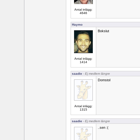
Antal inlägg:
4646
Haymo
Bokslut
Antal inlägg:
1414
saadie
- Ej medlem längre
Domstol
Antal inlägg:
1315
saadie
- Ej medlem längre
..sen :(