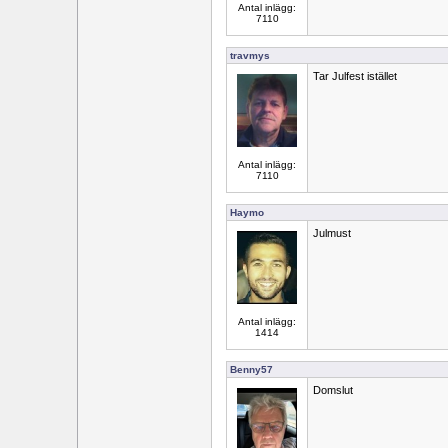
Antal inlägg:
7110
travmys
Tar Julfest istället
Antal inlägg:
7110
Haymo
Julmust
Antal inlägg:
1414
Benny57
Domslut