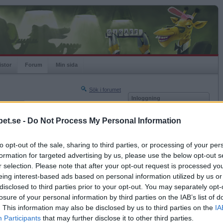
istor
Forum
Min sida
Sök i forumet
Inloggning
rneringar
Användare
et.se -
Do Not Process My Personal Information
Nästa sida »
Lösenord
Sista sidan »
to opt-out of the sale, sharing to third parties, or processing of your per
Kom ihåg mig
2018-04-30 16:24
formation for targeted advertising by us, please use the below opt-out s
Logga in
r selection. Please note that after your opt-out request is processed y
eing interest-based ads based on personal information utilized by us or
Glömt ditt lösenord?
Få ny aktiveringslänk
disclosed to third parties prior to your opt-out. You may separately opt-
losure of your personal information by third parties on the IAB’s list of
. This information may also be disclosed by us to third parties on the
IA
Betapet är gratis!
Participants
that may further disclose it to other third parties.