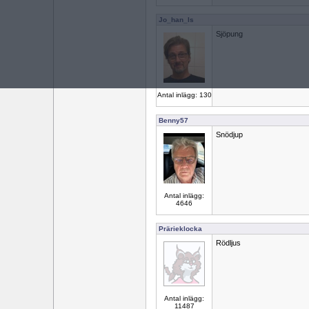
Jo_han_ls
Sjöpung
Antal inlägg: 130
Benny57
Snödjup
Antal inlägg:
4646
Prärieklocka
Rödljus
Antal inlägg:
11487