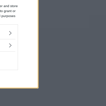
er and store
to grant or
ed purposes