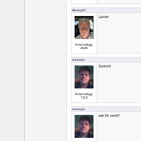
Benny57
Ljuster
Antal inlägg:
4646
travmys
Surbröd
Antal inlägg:
7110
travmys
aah för sent!!!