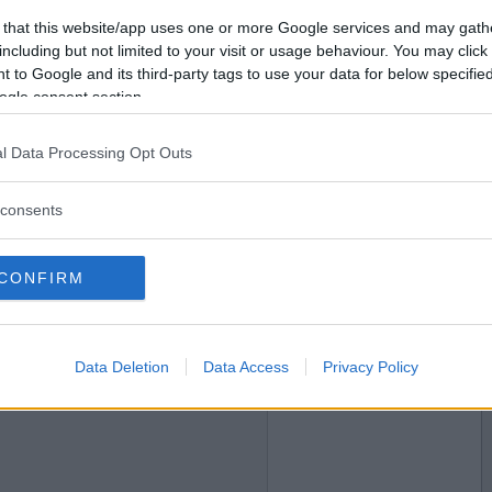
2018-04-30 16:29
Vill du bli
 that this website/app uses one or more Google services and may gath
medlem?
including but not limited to your visit or usage behaviour. You may click 
 to Google and its third-party tags to use your data for below specifi
Skapa nytt konto
ogle consent section.
l Data Processing Opt Outs
2018-04-30 18:16
consents
CONFIRM
2018-04-30 18:25
Data Deletion
Data Access
Privacy Policy