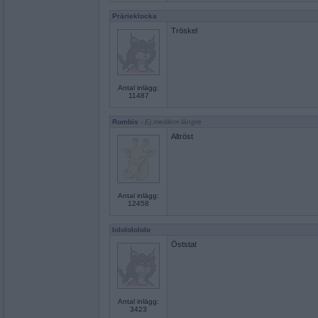
Prärieklocka
Tröskel
Antal inlägg:
11487
Rombis
- Ej medlem längre
Altröst
Antal inlägg:
12458
lolololololo
Öststat
Antal inlägg:
3423