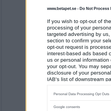
Rombis
- Ej medlem längre
Traktor
www.betapet.se -
Do Not Process 
If you wish to opt-out of the
processing of your personal
Antal inlägg:
12458
targeted advertising by us
section to confirm your sel
lolololololo
Reaktor
opt-out request is proces
interest-based ads based o
us or personal information d
your opt-out. You may separ
Antal inlägg:
3423
disclosure of your personal
Minimojan
IAB’s list of downstream pa
Kreatör
also be disclosed by us to 
Downstream Participants
th
Personal Data Processing Opt Outs
third parties.
Antal inlägg:
Google consents
1738
Please note that this web