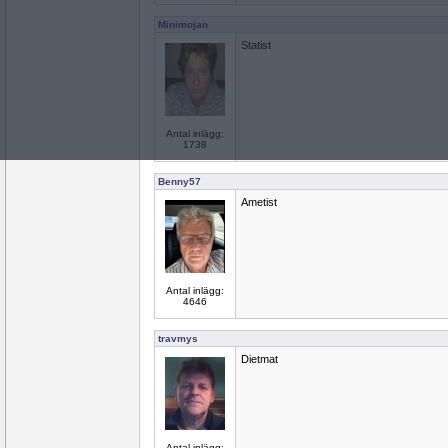
Minimojan
Statist
Antal inlägg:
1738
Benny57
Ametist
Antal inlägg:
4646
travmys
Dietmat
Antal inlägg: