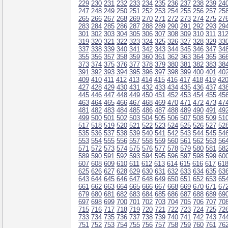
229
230
231
232
233
234
235
236
237
238
239
24
247
248
249
250
251
252
253
254
255
256
257
25
265
266
267
268
269
270
271
272
273
274
275
27
283
284
285
286
287
288
289
290
291
292
293
29
301
302
303
304
305
306
307
308
309
310
311
31
319
320
321
322
323
324
325
326
327
328
329
33
337
338
339
340
341
342
343
344
345
346
347
34
355
356
357
358
359
360
361
362
363
364
365
36
373
374
375
376
377
378
379
380
381
382
383
38
391
392
393
394
395
396
397
398
399
400
401
40
409
410
411
412
413
414
415
416
417
418
419
42
427
428
429
430
431
432
433
434
435
436
437
43
445
446
447
448
449
450
451
452
453
454
455
45
463
464
465
466
467
468
469
470
471
472
473
47
481
482
483
484
485
486
487
488
489
490
491
49
499
500
501
502
503
504
505
506
507
508
509
51
517
518
519
520
521
522
523
524
525
526
527
52
535
536
537
538
539
540
541
542
543
544
545
54
553
554
555
556
557
558
559
560
561
562
563
56
571
572
573
574
575
576
577
578
579
580
581
58
589
590
591
592
593
594
595
596
597
598
599
60
607
608
609
610
611
612
613
614
615
616
617
61
625
626
627
628
629
630
631
632
633
634
635
63
643
644
645
646
647
648
649
650
651
652
653
65
661
662
663
664
665
666
667
668
669
670
671
67
679
680
681
682
683
684
685
686
687
688
689
69
697
698
699
700
701
702
703
704
705
706
707
70
715
716
717
718
719
720
721
722
723
724
725
72
733
734
735
736
737
738
739
740
741
742
743
74
751
752
753
754
755
756
757
758
759
760
761
76