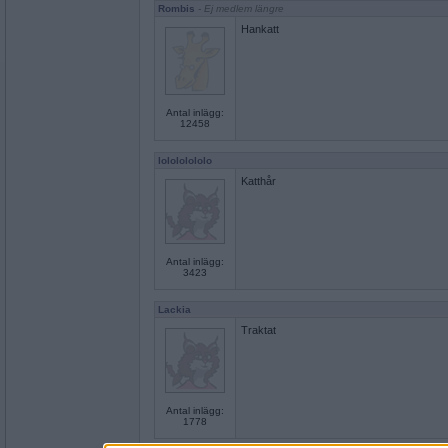
Rombis
- Ej medlem längre
Hankatt
Antal inlägg:
12458
lolololololo
Katthår
Antal inlägg:
3423
Lackia
Traktat
Antal inlägg:
1778