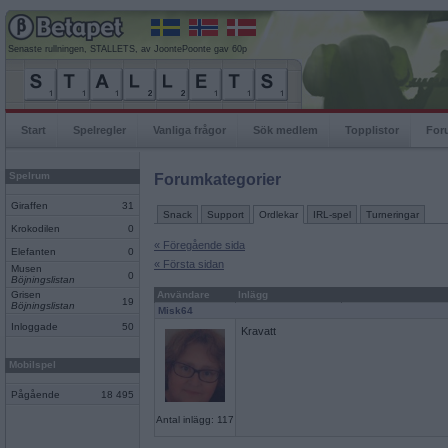
Senaste rullningen, STALLETS, av JoontePoonte gav 60p
Start
Spelregler
Vanliga frågor
Sök medlem
Topplistor
For
Spelrum
Forumkategorier
Giraffen
31
Snack
Support
Ordlekar
IRL-spel
Turneringar
Krokodilen
0
« Föregående sida
Elefanten
0
« Första sidan
Musen
0
Böjningslistan
Grisen
Användare
Inlägg
19
Böjningslistan
Misk64
Inloggade
50
Kravatt
Mobilspel
Pågående
18 495
Antal inlägg: 117