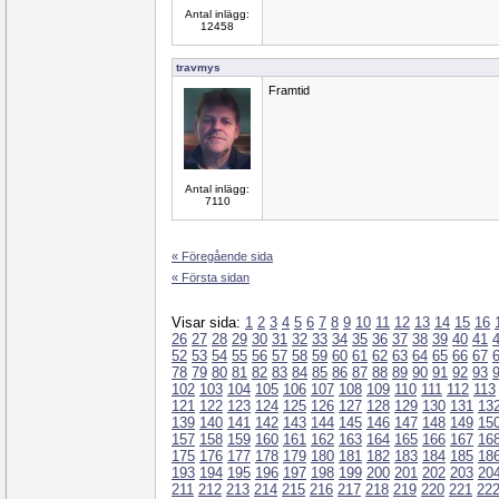
Antal inlägg:
12458
travmys
Framtid
Antal inlägg:
7110
« Föregående sida
« Första sidan
Visar sida:
1
2
3
4
5
6
7
8
9
10
11
12
13
14
15
16
26
27
28
29
30
31
32
33
34
35
36
37
38
39
40
41
52
53
54
55
56
57
58
59
60
61
62
63
64
65
66
67
78
79
80
81
82
83
84
85
86
87
88
89
90
91
92
93
102
103
104
105
106
107
108
109
110
111
112
113
121
122
123
124
125
126
127
128
129
130
131
13
139
140
141
142
143
144
145
146
147
148
149
15
157
158
159
160
161
162
163
164
165
166
167
16
175
176
177
178
179
180
181
182
183
184
185
18
193
194
195
196
197
198
199
200
201
202
203
20
211
212
213
214
215
216
217
218
219
220
221
22