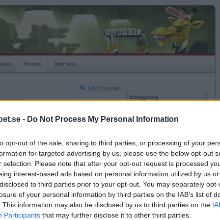
istor
Forum
Min sida
Sök i forumet
Inloggning
rneringar
Användare
et.se -
Do Not Process My Personal Information
Nästa sida »
Lösenord
Sista sidan »
to opt-out of the sale, sharing to third parties, or processing of your per
Kom ihåg mig
2018-02-09 10:15
formation for targeted advertising by us, please use the below opt-out s
Logga in
r selection. Please note that after your opt-out request is processed y
eing interest-based ads based on personal information utilized by us or
Glömt ditt lösenord?
Få ny aktiveringslänk
disclosed to third parties prior to your opt-out. You may separately opt-
losure of your personal information by third parties on the IAB’s list of
. This information may also be disclosed by us to third parties on the
IA
Betapet är gratis!
Participants
that may further disclose it to other third parties.