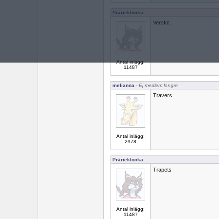
Prärieklocka
Versfot
Antal inlägg:
11487
melianna
- Ej medlem längre
Travers
Antal inlägg:
2978
Prärieklocka
Trapets
Antal inlägg:
11487