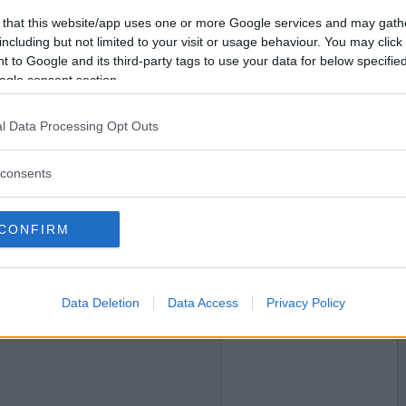
2018-02-09 11:46
Vill du bli
 that this website/app uses one or more Google services and may gath
medlem?
including but not limited to your visit or usage behaviour. You may click 
 to Google and its third-party tags to use your data for below specifi
Skapa nytt konto
ogle consent section.
l Data Processing Opt Outs
2018-02-09 12:43
consents
CONFIRM
2018-02-09 12:49
Data Deletion
Data Access
Privacy Policy