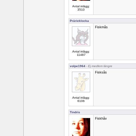
Antal inlägg:
3510
Prärieklocka
Fiskmås
Antal inlägg:
11487
volpe1964
- Ej medlem längre
Fisksås
Antal inlägg:
6106
Tindris
Fiskhåv