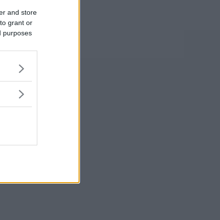
er and store
to grant or
ed purposes