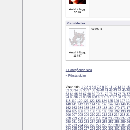
Antal inlägg:
3510
Prärieklocka
Skivhus
Antal inlägg:
11487
« Föregående sida
« Första sidan
Visar sida:
1
2
3
4
5
6
7
8
9
10
11
12
13
14
15
32
33
34
35
36
37
38
39
40
41
42
43
44
45
46
63
64
65
66
67
68
69
70
71
72
73
74
75
76
77
94
95
96
97
98
99
100
101
102
103
104
105
1
118
119
120
121
122
123
124
125
126
127
12
140
141
142
143
144
145
146
147
148
149
15
162
163
164
165
166
167
168
169
170
171
17
184
185
186
187
188
189
190
191
192
193
19
206
207
208
209
210
211
212
213
214
215
21
228
229
230
231
232
233
234
235
236
237
23
250
251
252
253
254
255
256
257
258
259
26
272
273
274
275
276
277
278
279
280
281
28
294
295
296
297
298
299
300
301
302
303
30