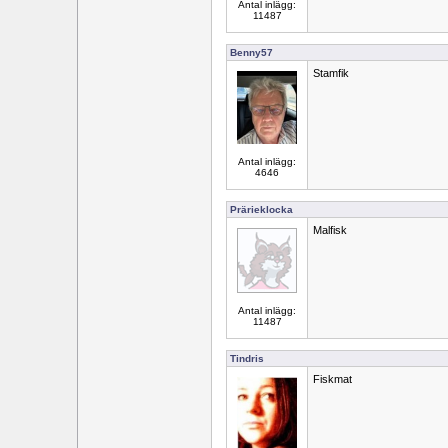
Antal inlägg:
11487
Benny57
Stamfik
Antal inlägg:
4646
Prärieklocka
Malfisk
Antal inlägg:
11487
Tindris
Fiskmat