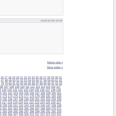
2018-02-09 19:26
Nästa sida »
Sista sidan »
16
17
18
19
20
21
22
23
24
25
26
27
28
29
30
31
47
48
49
50
51
52
53
54
55
56
57
58
59
60
61
62
78
79
80
81
82
83
84
85
86
87
88
89
90
91
92
93
06
107
108
109
110
111
112
113
114
115
116
117
8
129
130
131
132
133
134
135
136
137
138
139
0
151
152
153
154
155
156
157
158
159
160
161
2
173
174
175
176
177
178
179
180
181
182
183
4
195
196
197
198
199
200
201
202
203
204
205
6
217
218
219
220
221
222
223
224
225
226
227
8
239
240
241
242
243
244
245
246
247
248
249
0
261
262
263
264
265
266
267
268
269
270
271
2
283
284
285
286
287
288
289
290
291
292
293
4
305
306
307
308
309
310
311
312
313
314
315