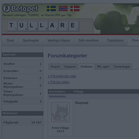
Senaste rullningen, TUllARE, av Marran1955 gav 70p
Start
Spelregler
Vanliga frågor
Sök medlem
Topplistor
For
Spelrum
Forumkategorier
Giraffen
1
Snack
Support
Ordlekar
IRL-spel
Turneringar
Krokodilen
0
« Föregående sida
Elefanten
0
« Första sidan
Musen
0
Böjningslistan
Grisen
Användare
Inlägg
1
Böjningslistan
lolololololo
Inloggade
2
Skepnad
Mobilspel
Pågående
18 437
Antal inlägg:
3423