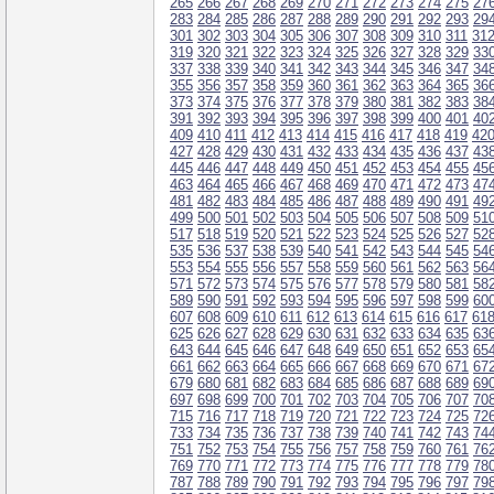
265
266
267
268
269
270
271
272
273
274
275
27
283
284
285
286
287
288
289
290
291
292
293
29
301
302
303
304
305
306
307
308
309
310
311
31
319
320
321
322
323
324
325
326
327
328
329
33
337
338
339
340
341
342
343
344
345
346
347
34
355
356
357
358
359
360
361
362
363
364
365
36
373
374
375
376
377
378
379
380
381
382
383
38
391
392
393
394
395
396
397
398
399
400
401
40
409
410
411
412
413
414
415
416
417
418
419
42
427
428
429
430
431
432
433
434
435
436
437
43
445
446
447
448
449
450
451
452
453
454
455
45
463
464
465
466
467
468
469
470
471
472
473
47
481
482
483
484
485
486
487
488
489
490
491
49
499
500
501
502
503
504
505
506
507
508
509
51
517
518
519
520
521
522
523
524
525
526
527
52
535
536
537
538
539
540
541
542
543
544
545
54
553
554
555
556
557
558
559
560
561
562
563
56
571
572
573
574
575
576
577
578
579
580
581
58
589
590
591
592
593
594
595
596
597
598
599
60
607
608
609
610
611
612
613
614
615
616
617
61
625
626
627
628
629
630
631
632
633
634
635
63
643
644
645
646
647
648
649
650
651
652
653
65
661
662
663
664
665
666
667
668
669
670
671
67
679
680
681
682
683
684
685
686
687
688
689
69
697
698
699
700
701
702
703
704
705
706
707
70
715
716
717
718
719
720
721
722
723
724
725
72
733
734
735
736
737
738
739
740
741
742
743
74
751
752
753
754
755
756
757
758
759
760
761
76
769
770
771
772
773
774
775
776
777
778
779
78
787
788
789
790
791
792
793
794
795
796
797
79