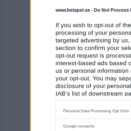
lolololololo
www.betapet.se -
Do Not Process 
Skavank
If you wish to opt-out of the
processing of your personal
Antal inlägg:
3423
targeted advertising by us
section to confirm your sel
Prärieklocka
opt-out request is proces
Karavan
interest-based ads based o
us or personal information d
your opt-out. You may separ
Antal inlägg:
11487
disclosure of your personal
IAB’s list of downstream pa
Benny57
Kavring
also be disclosed by us to 
Downstream Participants
th
Personal Data Processing Opt Outs
third parties.
Antal inlägg:
Google consents
4646
Please note that this web