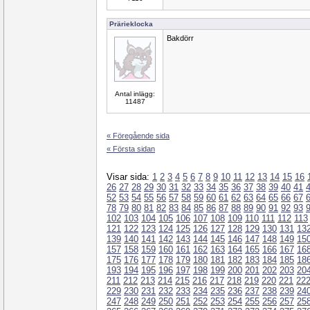
Prärieklocka
Bakdörr
Antal inlägg:
11487
« Föregående sida
« Första sidan
Visar sida:
1
2
3
4
5
6
7
8
9
10
11
12
13
14
15
16
26
27
28
29
30
31
32
33
34
35
36
37
38
39
40
41
52
53
54
55
56
57
58
59
60
61
62
63
64
65
66
67
78
79
80
81
82
83
84
85
86
87
88
89
90
91
92
93
102
103
104
105
106
107
108
109
110
111
112
113
121
122
123
124
125
126
127
128
129
130
131
13
139
140
141
142
143
144
145
146
147
148
149
15
157
158
159
160
161
162
163
164
165
166
167
16
175
176
177
178
179
180
181
182
183
184
185
18
193
194
195
196
197
198
199
200
201
202
203
20
211
212
213
214
215
216
217
218
219
220
221
22
229
230
231
232
233
234
235
236
237
238
239
24
247
248
249
250
251
252
253
254
255
256
257
25