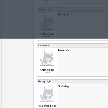
3423
Prärieklocka
Mersmak
Antal inlägg:
11487
lolololololo
Messmör
Antal inlägg:
3423
HeavyLight
Smördeg
Antal inlägg: 519