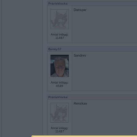
Prärieklocka
Danspar
Antal inlägg:
11487
Benny57
Sandrev
Antal inlägg:
4646
Prärieklocka
Renskav
Antal inlägg:
11487