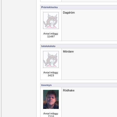
Prärieklocka
Dagdröm
Antal inlägg:
11487
lolololololo
Mördare
Antal inlägg:
3423
travmys
Rödhake
Antal inlägg:
7110