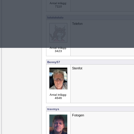
Antal inlägg:
7110
lolololololo
Telefon
Antal inlägg:
3423
Benny57
Stenfot
Antal inlägg:
4646
travmys
Fotogen