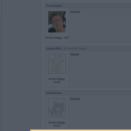
Formidabel
Kloster
Antal inlägg: 160
volpe1964
- Ej medlem längre
Klister
Antal inlägg:
6106
lolololololo
Kluster
Antal inlägg:
3423