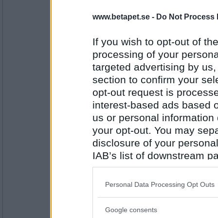
Benny57
www.betapet.se -
Do Not Process 
Kreatur
If you wish to opt-out of the
processing of your personal
Antal inlägg:
targeted advertising by us
4646
section to confirm your sel
Lillie_19
- Ej medlem längre
opt-out request is proces
Ekvator
interest-based ads based o
us or personal information d
your opt-out. You may separ
Antal inlägg:
disclosure of your personal
1999
IAB’s list of downstream pa
Benny57
also be disclosed by us to 
Ekopark
Downstream Participants
th
Personal Data Processing Opt Outs
third parties.
Google consents
Antal inlägg:
Please note that this web
4646