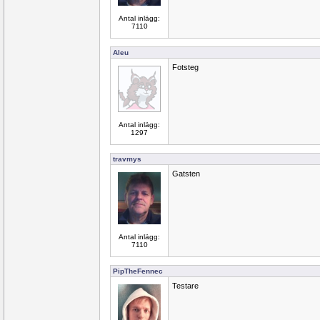
Antal inlägg:
7110
Aleu
Fotsteg
Antal inlägg:
1297
travmys
Gatsten
Antal inlägg:
7110
PipTheFennec
Testare