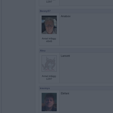
1297
Benny57
Analsex
Antal inlägg:
4646
Aleu
Lansett
Antal inlägg:
1297
travmys
Elefant