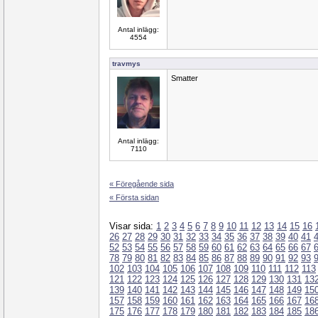
Antal inlägg:
4554
travmys
Smatter
Antal inlägg:
7110
« Föregående sida
« Första sidan
Visar sida:
1
2
3
4
5
6
7
8
9
10
11
12
13
14
15
16
26
27
28
29
30
31
32
33
34
35
36
37
38
39
40
41
52
53
54
55
56
57
58
59
60
61
62
63
64
65
66
67
78
79
80
81
82
83
84
85
86
87
88
89
90
91
92
93
102
103
104
105
106
107
108
109
110
111
112
113
121
122
123
124
125
126
127
128
129
130
131
13
139
140
141
142
143
144
145
146
147
148
149
15
157
158
159
160
161
162
163
164
165
166
167
16
175
176
177
178
179
180
181
182
183
184
185
18