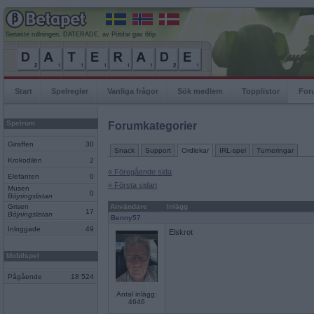
Senaste rullningen, DATERADE, av Pötifar gav 66p
Start
Spelregler
Vanliga frågor
Sök medlem
Topplistor
For
Spelrum
Forumkategorier
Giraffen
30
Snack
Support
Ordlekar
IRL-spel
Turneringar
Krokodilen
2
« Föregående sida
Elefanten
0
« Första sidan
Musen
0
Böjningslistan
Grisen
Användare
Inlägg
17
Böjningslistan
Benny57
Inloggade
49
Elskrot
Mobilspel
Pågående
18 524
Antal inlägg:
4646