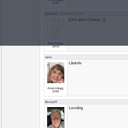
2978
melianna
- Ej medlem längre
(Och tjena Chicken :))
Antal inlägg:
2978
oyes
Låskolv
Antal inlägg:
2266
Benny57
Lovsång