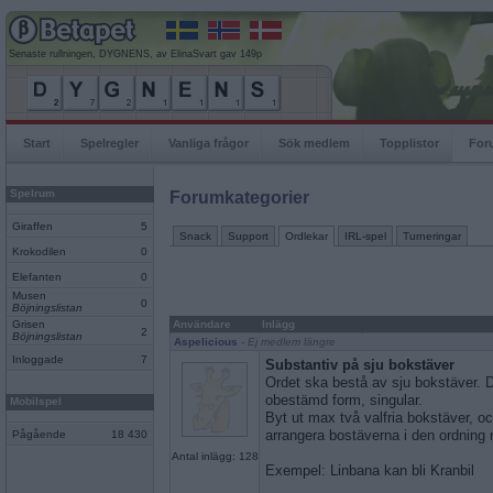
Senaste rullningen, DYGNENS, av ElinaSvart gav 149p
Start
Spelregler
Vanliga frågor
Sök medlem
Topplistor
For
Spelrum
Forumkategorier
Giraffen
5
Snack
Support
Ordlekar
IRL-spel
Turneringar
Krokodilen
0
Elefanten
0
Musen
0
Böjningslistan
Grisen
Användare
Inlägg
2
Böjningslistan
Aspelicious
- Ej medlem längre
Inloggade
7
Substantiv på sju bokstäver
Ordet ska bestå av sju bokstäver. D
obestämd form, singular.
Mobilspel
Byt ut max två valfria bokstäver, oc
arrangera bostäverna i den ordning m
Pågående
18 430
Antal inlägg: 128
Exempel: Linbana kan bli Kranbil