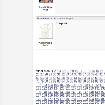
Antal inlägg:
4646
Miominmio11
- Ej medlem längre
Vägskäl
Antal inlägg:
9654
Visar sida:
1
2
3
4
5
6
7
8
9
10
11
12
13
14
15
16
26
27
28
29
30
31
32
33
34
35
36
37
38
39
40
41
52
53
54
55
56
57
58
59
60
61
62
63
64
65
66
67
78
79
80
81
82
83
84
85
86
87
88
89
90
91
92
93
102
103
104
105
106
107
108
109
110
111
112
113
121
122
123
124
125
126
127
128
129
130
131
13
139
140
141
142
143
144
145
146
147
148
149
15
157
158
159
160
161
162
163
164
165
166
167
16
175
176
177
178
179
180
181
182
183
184
185
18
193
194
195
196
197
198
199
200
201
202
203
20