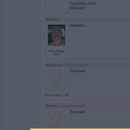
Jag börjar med:
Matsked
Benny57
Handske
Antal inlägg:
4646
Aspelicious
- Ej medlem längre
Skedand
Antal inlägg: 128
Bellarom
- Ej medlem längre
Skepnad