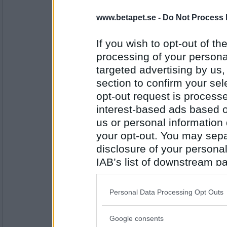
Antal inlägg:
www.betapet.se -
Do Not Process 
4220
Aspelicious
- Ej medlem längre
If you wish to opt-out of the
Damspel
processing of your personal
targeted advertising by us
section to confirm your sel
Antal inlägg: 128
opt-out request is proces
interest-based ads based o
travmys
Spackel
us or personal information d
your opt-out. You may separ
disclosure of your personal
IAB’s list of downstream pa
Antal inlägg:
7110
also be disclosed by us to 
Downstream Participants
th
greentea
- Ej medlem längre
Personal Data Processing Opt Outs
Sexpack
third parties.
Google consents
Please note that this web