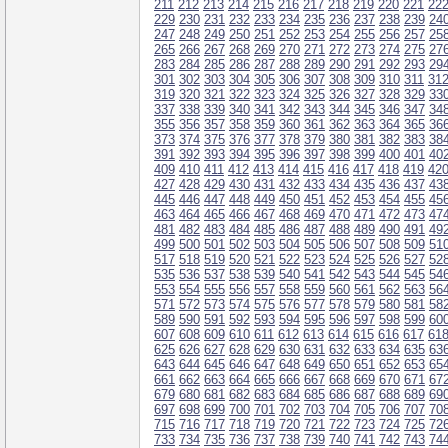
211
212
213
214
215
216
217
218
219
220
221
22
229
230
231
232
233
234
235
236
237
238
239
24
247
248
249
250
251
252
253
254
255
256
257
25
265
266
267
268
269
270
271
272
273
274
275
27
283
284
285
286
287
288
289
290
291
292
293
29
301
302
303
304
305
306
307
308
309
310
311
31
319
320
321
322
323
324
325
326
327
328
329
33
337
338
339
340
341
342
343
344
345
346
347
34
355
356
357
358
359
360
361
362
363
364
365
36
373
374
375
376
377
378
379
380
381
382
383
38
391
392
393
394
395
396
397
398
399
400
401
40
409
410
411
412
413
414
415
416
417
418
419
42
427
428
429
430
431
432
433
434
435
436
437
43
445
446
447
448
449
450
451
452
453
454
455
45
463
464
465
466
467
468
469
470
471
472
473
47
481
482
483
484
485
486
487
488
489
490
491
49
499
500
501
502
503
504
505
506
507
508
509
51
517
518
519
520
521
522
523
524
525
526
527
52
535
536
537
538
539
540
541
542
543
544
545
54
553
554
555
556
557
558
559
560
561
562
563
56
571
572
573
574
575
576
577
578
579
580
581
58
589
590
591
592
593
594
595
596
597
598
599
60
607
608
609
610
611
612
613
614
615
616
617
61
625
626
627
628
629
630
631
632
633
634
635
63
643
644
645
646
647
648
649
650
651
652
653
65
661
662
663
664
665
666
667
668
669
670
671
67
679
680
681
682
683
684
685
686
687
688
689
69
697
698
699
700
701
702
703
704
705
706
707
70
715
716
717
718
719
720
721
722
723
724
725
72
733
734
735
736
737
738
739
740
741
742
743
74