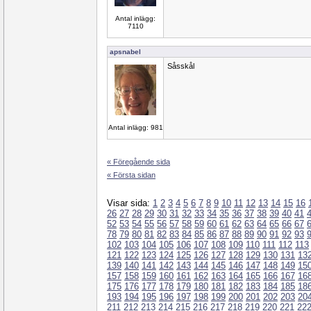
Antal inlägg:
7110
apsnabel
Såsskål
Antal inlägg: 981
« Föregående sida
« Första sidan
Visar sida:
1
2
3
4
5
6
7
8
9
10
11
12
13
14
15
16
26
27
28
29
30
31
32
33
34
35
36
37
38
39
40
41
52
53
54
55
56
57
58
59
60
61
62
63
64
65
66
67
78
79
80
81
82
83
84
85
86
87
88
89
90
91
92
93
102
103
104
105
106
107
108
109
110
111
112
113
121
122
123
124
125
126
127
128
129
130
131
13
139
140
141
142
143
144
145
146
147
148
149
15
157
158
159
160
161
162
163
164
165
166
167
16
175
176
177
178
179
180
181
182
183
184
185
18
193
194
195
196
197
198
199
200
201
202
203
20
211
212
213
214
215
216
217
218
219
220
221
22