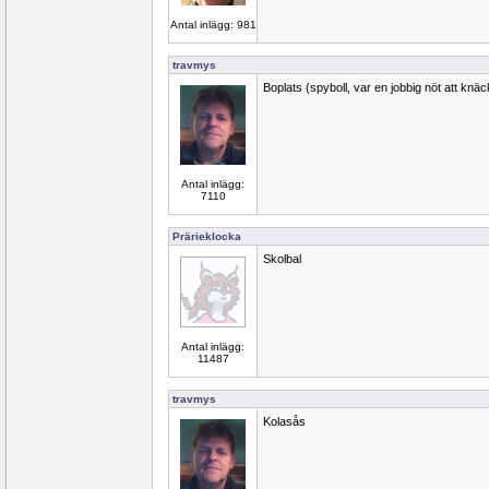
Antal inlägg: 981
travmys
Boplats (spyboll, var en jobbig nöt att knäck
Antal inlägg:
7110
Prärieklocka
Skolbal
Antal inlägg:
11487
travmys
Kolasås