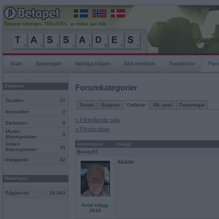
Senaste rullningen, TASsADES, av trulsie gav 82p
Start
Spelregler
Vanliga frågor
Sök medlem
Topplistor
For
Spelrum
Forumkategorier
Giraffen
27
Snack
Support
Ordlekar
IRL-spel
Turneringar
Krokodilen
0
« Föregående sida
Elefanten
0
« Första sidan
Musen
0
Böjningslistan
Grisen
Användare
Inlägg
15
Böjningslistan
Benny57
Inloggade
42
Kluster
Mobilspel
Pågående
18 463
Antal inlägg:
4646