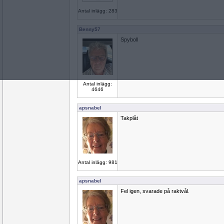
Antal inlägg: 283
Benny57
Spyboll
Antal inlägg:
4646
apsnabel
Takplåt
Antal inlägg: 981
apsnabel
Fel igen, svarade på raktvål.