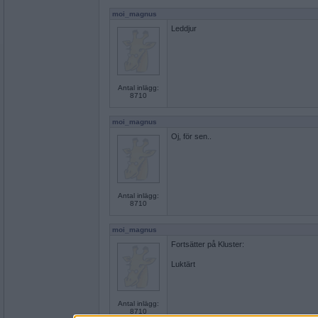
moi_magnus
Leddjur
Antal inlägg:
8710
moi_magnus
Oj, för sen..
Antal inlägg:
8710
moi_magnus
Fortsätter på Kluster:
Luktärt
Antal inlägg:
8710