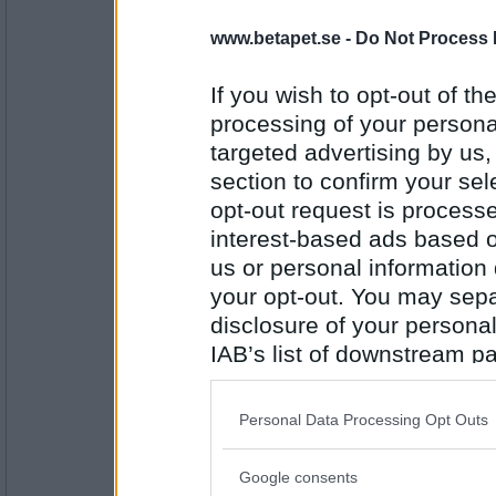
travmys
www.betapet.se -
Do Not Process 
Lärkträ
If you wish to opt-out of the
processing of your personal
targeted advertising by us
Antal inlägg:
7110
section to confirm your sel
opt-out request is proces
apsnabel
Läktare
interest-based ads based o
us or personal information d
your opt-out. You may separ
disclosure of your personal
Antal inlägg: 981
IAB’s list of downstream pa
apsnabel
also be disclosed by us to 
Läktare
Downstream Participants
th
Personal Data Processing Opt Outs
third parties.
Google consents
Please note that this web
Antal inlägg: 981