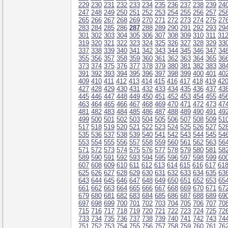
229
230
231
232
233
234
235
236
237
238
239
24
247
248
249
250
251
252
253
254
255
256
257
25
265
266
267
268
269
270
271
272
273
274
275
27
283
284
285
286
287
288
289
290
291
292
293
29
301
302
303
304
305
306
307
308
309
310
311
31
319
320
321
322
323
324
325
326
327
328
329
33
337
338
339
340
341
342
343
344
345
346
347
34
355
356
357
358
359
360
361
362
363
364
365
36
373
374
375
376
377
378
379
380
381
382
383
38
391
392
393
394
395
396
397
398
399
400
401
40
409
410
411
412
413
414
415
416
417
418
419
42
427
428
429
430
431
432
433
434
435
436
437
43
445
446
447
448
449
450
451
452
453
454
455
45
463
464
465
466
467
468
469
470
471
472
473
47
481
482
483
484
485
486
487
488
489
490
491
49
499
500
501
502
503
504
505
506
507
508
509
51
517
518
519
520
521
522
523
524
525
526
527
52
535
536
537
538
539
540
541
542
543
544
545
54
553
554
555
556
557
558
559
560
561
562
563
56
571
572
573
574
575
576
577
578
579
580
581
58
589
590
591
592
593
594
595
596
597
598
599
60
607
608
609
610
611
612
613
614
615
616
617
61
625
626
627
628
629
630
631
632
633
634
635
63
643
644
645
646
647
648
649
650
651
652
653
65
661
662
663
664
665
666
667
668
669
670
671
67
679
680
681
682
683
684
685
686
687
688
689
69
697
698
699
700
701
702
703
704
705
706
707
70
715
716
717
718
719
720
721
722
723
724
725
72
733
734
735
736
737
738
739
740
741
742
743
74
751
752
753
754
755
756
757
758
759
760
761
76