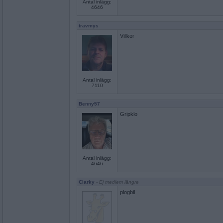
Antal inlägg:
4646
travmys
Villkor
Antal inlägg:
7110
Benny57
Gripklo
Antal inlägg:
4646
Clarky
- Ej medlem längre
plogbil