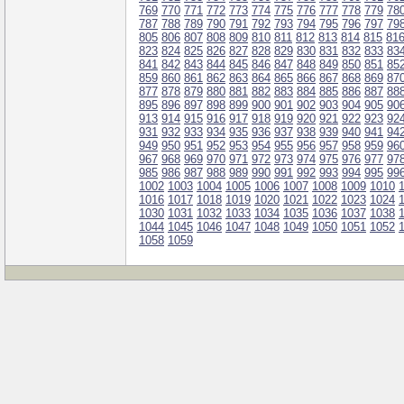
769
770
771
772
773
774
775
776
777
778
779
78
787
788
789
790
791
792
793
794
795
796
797
79
805
806
807
808
809
810
811
812
813
814
815
81
823
824
825
826
827
828
829
830
831
832
833
83
841
842
843
844
845
846
847
848
849
850
851
85
859
860
861
862
863
864
865
866
867
868
869
87
877
878
879
880
881
882
883
884
885
886
887
88
895
896
897
898
899
900
901
902
903
904
905
90
913
914
915
916
917
918
919
920
921
922
923
92
931
932
933
934
935
936
937
938
939
940
941
94
949
950
951
952
953
954
955
956
957
958
959
96
967
968
969
970
971
972
973
974
975
976
977
97
985
986
987
988
989
990
991
992
993
994
995
99
1002
1003
1004
1005
1006
1007
1008
1009
1010
1016
1017
1018
1019
1020
1021
1022
1023
1024
1030
1031
1032
1033
1034
1035
1036
1037
1038
1044
1045
1046
1047
1048
1049
1050
1051
1052
1058
1059