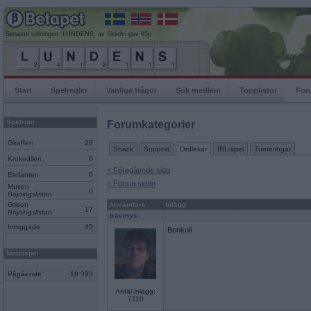
Senaste rullningen, LUNDENS, av Skedvi gav 95p
Start
Spelregler
Vanliga frågor
Sök medlem
Topplistor
For
Spelrum
Forumkategorier
Giraffen
28
Snack
Support
Ordlekar
IRL-spel
Turneringar
Krokodilen
0
« Föregående sida
Elefanten
0
« Första sidan
Musen
0
Böjningslistan
Grisen
Användare
Inlägg
17
Böjningslistan
travmys
Inloggade
45
Benkoll
Mobilspel
Pågående
18 393
Antal inlägg:
7110