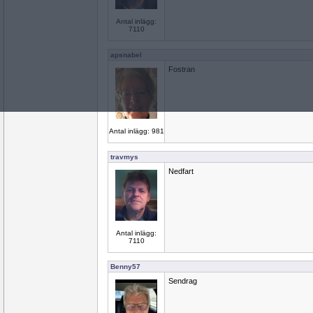
Antal inlägg:
7110
apsnabel
Fostran
Antal inlägg: 981
travmys
Nedfart
Antal inlägg:
7110
Benny57
Sendrag