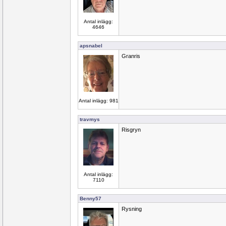
Antal inlägg:
4646
apsnabel
Granris
Antal inlägg: 981
travmys
Risgryn
Antal inlägg:
7110
Benny57
Rysning