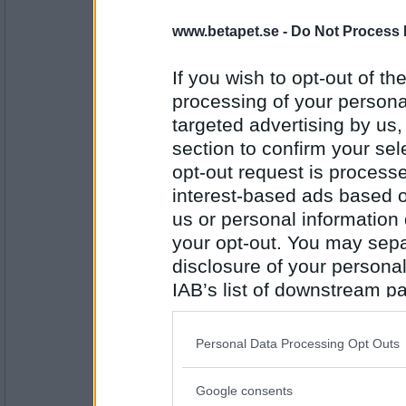
www.betapet.se -
Do Not Process 
travmys
Fönster
If you wish to opt-out of the
processing of your personal
targeted advertising by us
Antal inlägg:
7110
section to confirm your sel
opt-out request is proces
Benny57
Runsten
interest-based ads based o
us or personal information d
your opt-out. You may separ
disclosure of your personal
Antal inlägg:
4646
IAB’s list of downstream pa
also be disclosed by us to 
travmys
Downstream Participants
th
Renstek
Personal Data Processing Opt Outs
third parties.
Google consents
Please note that this web