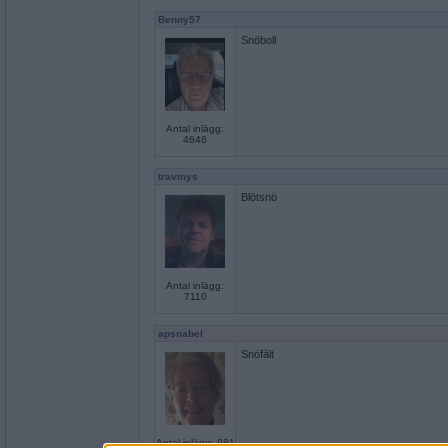
Benny57
Snöboll
Antal inlägg:
4646
travmys
Blötsnö
Antal inlägg:
7110
apsnabel
Snöfält
Antal inlägg: 981