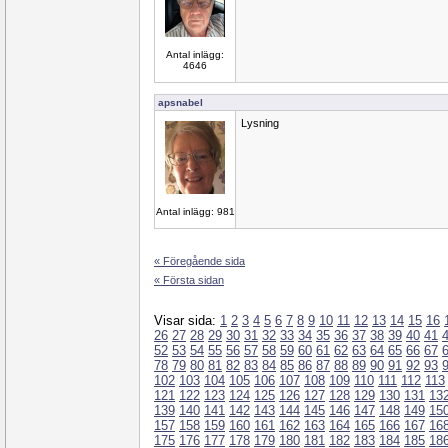
Antal inlägg:
4646
apsnabel
Lysning
Antal inlägg: 981
« Föregående sida
« Första sidan
Visar sida:
1
2
3
4
5
6
7
8
9
10
11
12
13
14
15
16
26
27
28
29
30
31
32
33
34
35
36
37
38
39
40
41
52
53
54
55
56
57
58
59
60
61
62
63
64
65
66
67
78
79
80
81
82
83
84
85
86
87
88
89
90
91
92
93
102
103
104
105
106
107
108
109
110
111
112
113
121
122
123
124
125
126
127
128
129
130
131
13
139
140
141
142
143
144
145
146
147
148
149
15
157
158
159
160
161
162
163
164
165
166
167
16
175
176
177
178
179
180
181
182
183
184
185
18