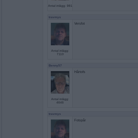
Antal inlägg: 981
travmys
Versfot
Antal inlägg:
7110
Benny57
Hårtofs
Antal inlägg:
4646
travmys
Fotspår