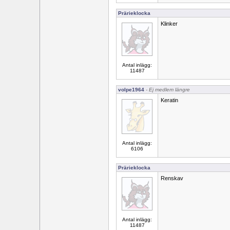
Prärieklocka
Klinker
Antal inlägg:
11487
volpe1964
- Ej medlem längre
Keratin
Antal inlägg:
6106
Prärieklocka
Renskav
Antal inlägg:
11487