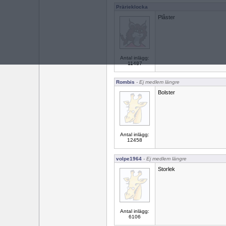
Prärieklocka
Plåster
Antal inlägg:
11487
Rombis
- Ej medlem längre
Bolster
Antal inlägg:
12458
volpe1964
- Ej medlem längre
Storlek
Antal inlägg:
6106