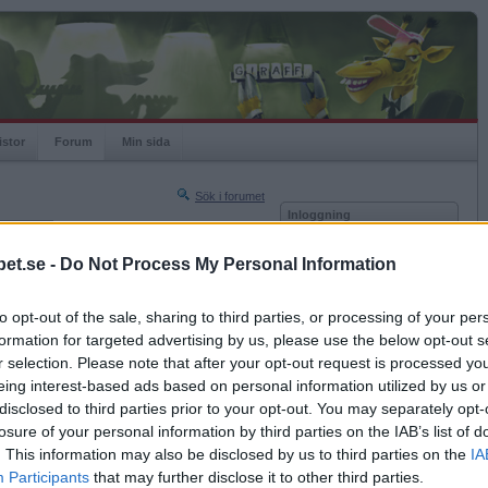
istor
Forum
Min sida
Sök i forumet
Inloggning
rneringar
Användare
et.se -
Do Not Process My Personal Information
Nästa sida »
Lösenord
Sista sidan »
to opt-out of the sale, sharing to third parties, or processing of your per
Kom ihåg mig
2023-09-20 11:02
formation for targeted advertising by us, please use the below opt-out s
Logga in
r selection. Please note that after your opt-out request is processed y
eing interest-based ads based on personal information utilized by us or
Glömt ditt lösenord?
Få ny aktiveringslänk
disclosed to third parties prior to your opt-out. You may separately opt-
losure of your personal information by third parties on the IAB’s list of
. This information may also be disclosed by us to third parties on the
IA
Betapet är gratis!
Participants
that may further disclose it to other third parties.