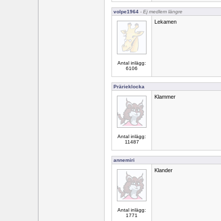
volpe1964
- Ej medlem längre
Lekamen
Antal inlägg:
6106
Prärieklocka
Klammer
Antal inlägg:
11487
annemiri
Klander
Antal inlägg:
1771