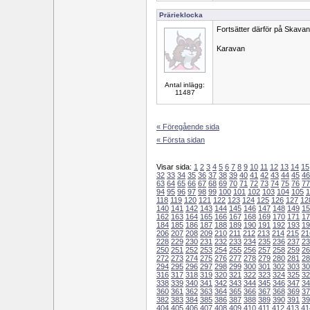
Prärieklocka
Fortsätter därför på Skavan
Karavan
Antal inlägg:
11487
« Föregående sida
« Första sidan
Visar sida:
1
2
3
4
5
6
7
8
9
10
11
12
13
14
15
32
33
34
35
36
37
38
39
40
41
42
43
44
45
46
63
64
65
66
67
68
69
70
71
72
73
74
75
76
77
94
95
96
97
98
99
100
101
102
103
104
105
1
118
119
120
121
122
123
124
125
126
127
12
140
141
142
143
144
145
146
147
148
149
15
162
163
164
165
166
167
168
169
170
171
17
184
185
186
187
188
189
190
191
192
193
19
206
207
208
209
210
211
212
213
214
215
21
228
229
230
231
232
233
234
235
236
237
23
250
251
252
253
254
255
256
257
258
259
26
272
273
274
275
276
277
278
279
280
281
28
294
295
296
297
298
299
300
301
302
303
30
316
317
318
319
320
321
322
323
324
325
32
338
339
340
341
342
343
344
345
346
347
34
360
361
362
363
364
365
366
367
368
369
37
382
383
384
385
386
387
388
389
390
391
39
404
405
406
407
408
409
410
411
412
413
41