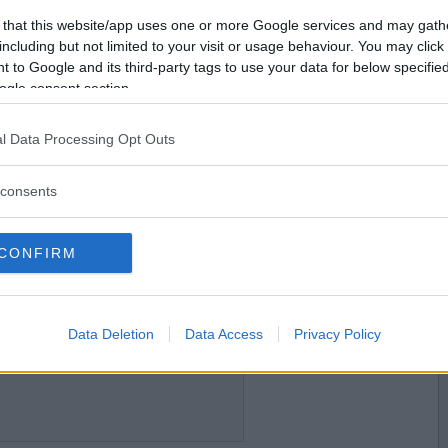
2023-09-20 11:08
Vill du bli
 that this website/app uses one or more Google services and may gath
medlem?
including but not limited to your visit or usage behaviour. You may click 
 to Google and its third-party tags to use your data for below specifi
Skapa nytt konto
ogle consent section.
l Data Processing Opt Outs
2023-09-20 11:20
consents
CONFIRM
2023-09-20 15:06
Data Deletion
Data Access
Privacy Policy