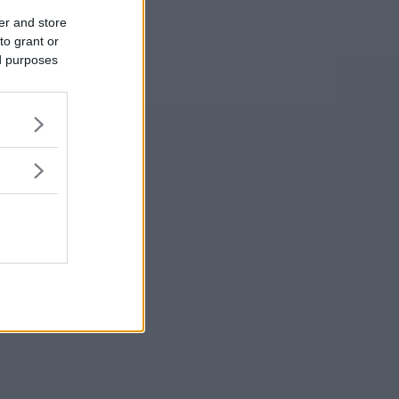
er and store
to grant or
ed purposes