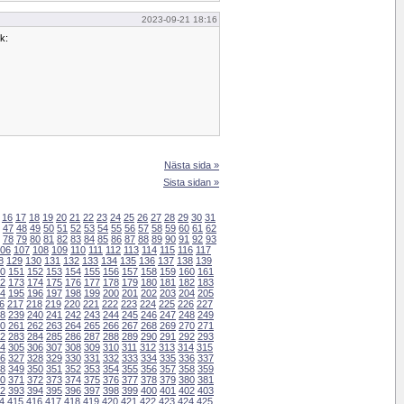
2023-09-21 18:16
k:
Nästa sida »
Sista sidan »
16
17
18
19
20
21
22
23
24
25
26
27
28
29
30
31
47
48
49
50
51
52
53
54
55
56
57
58
59
60
61
62
78
79
80
81
82
83
84
85
86
87
88
89
90
91
92
93
06
107
108
109
110
111
112
113
114
115
116
117
8
129
130
131
132
133
134
135
136
137
138
139
0
151
152
153
154
155
156
157
158
159
160
161
2
173
174
175
176
177
178
179
180
181
182
183
4
195
196
197
198
199
200
201
202
203
204
205
6
217
218
219
220
221
222
223
224
225
226
227
8
239
240
241
242
243
244
245
246
247
248
249
0
261
262
263
264
265
266
267
268
269
270
271
2
283
284
285
286
287
288
289
290
291
292
293
4
305
306
307
308
309
310
311
312
313
314
315
6
327
328
329
330
331
332
333
334
335
336
337
8
349
350
351
352
353
354
355
356
357
358
359
0
371
372
373
374
375
376
377
378
379
380
381
2
393
394
395
396
397
398
399
400
401
402
403
4
415
416
417
418
419
420
421
422
423
424
425