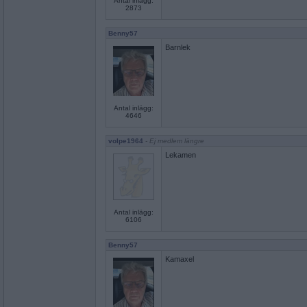
Antal inlägg:
2873
Benny57
Barnlek
Antal inlägg:
4646
volpe1964
- Ej medlem längre
Lekamen
Antal inlägg:
6106
Benny57
Kamaxel