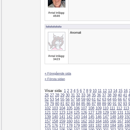
Antal inlägg:
4646
lolololololo
Anomali
Antal inlägg:
3423
« Föregående sida
« Första sidan
Visar sida:
1
2
3
4
5
6
7
8
9
10
11
12
13
14
15
16
26
27
28
29
30
31
32
33
34
35
36
37
38
39
40
41
52
53
54
55
56
57
58
59
60
61
62
63
64
65
66
67
78
79
80
81
82
83
84
85
86
87
88
89
90
91
92
93
102
103
104
105
106
107
108
109
110
111
112
113
121
122
123
124
125
126
127
128
129
130
131
13
139
140
141
142
143
144
145
146
147
148
149
15
157
158
159
160
161
162
163
164
165
166
167
16
175
176
177
178
179
180
181
182
183
184
185
18
193
194
195
196
197
198
199
200
201
202
203
20