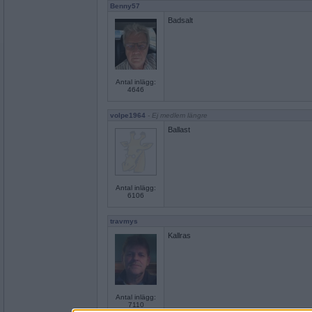
Benny57
Badsalt
Antal inlägg:
4646
volpe1964
- Ej medlem längre
Ballast
Antal inlägg:
6106
travmys
Kallras
Antal inlägg:
7110