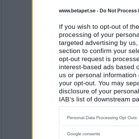
RandigaRutan
www.betapet.se -
Do Not Process 
Kallsup
If you wish to opt-out of the
processing of your personal
Antal inlägg:
targeted advertising by us
2873
section to confirm your sel
Benny57
opt-out request is proces
Skosula
interest-based ads based o
us or personal information d
your opt-out. You may separ
Antal inlägg:
disclosure of your personal
4646
IAB’s list of downstream pa
lolololololo
also be disclosed by us to 
Klausul
Downstream Participants
th
Personal Data Processing Opt Outs
third parties.
Google consents
Antal inlägg:
Please note that this web
3423