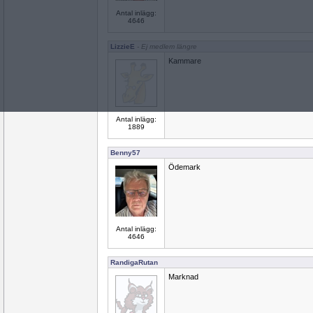
Antal inlägg:
4646
LizzieE
- Ej medlem längre
Kammare
Antal inlägg:
1889
Benny57
Ödemark
Antal inlägg:
4646
RandigaRutan
Marknad