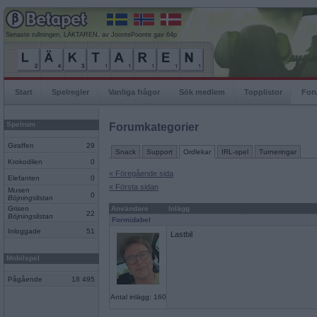
Senaste rullningen, LÄKTAREN, av JoontePoonte gav 64p
Start
Spelregler
Vanliga frågor
Sök medlem
Topplistor
For
Spelrum
Forumkategorier
Giraffen
29
Snack
Support
Ordlekar
IRL-spel
Turneringar
Krokodilen
0
« Föregående sida
Elefanten
0
« Första sidan
Musen
0
Böjningslistan
Grisen
Användare
Inlägg
22
Böjningslistan
Formidabel
Inloggade
51
Lastbil
Mobilspel
Pågående
18 495
Antal inlägg: 160