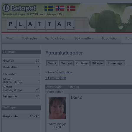
Senaste rullningen, PLATTAR, av trulsie gav 115p
Start
Spelregler
Vanliga frågor
Sök medlem
Topplistor
For
Spelrum
Forumkategorier
Giraffen
17
Snack
Support
Ordlekar
IRL-spel
Turneringar
Krokodilen
0
« Föregående sida
Elefanten
0
« Första sidan
Musen
0
Böjningslistan
Grisen
Användare
Inlägg
26
Böjningslistan
olausdotter
Inloggade
43
Nötskal
Mobilspel
Pågående
18 496
Antal inlägg:
4960