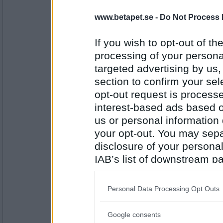
Rombis
- Ej medlem längre
www.betapet.se -
Do Not Process 
Cistern
If you wish to opt-out of the
processing of your personal
targeted advertising by us
Antal inlägg:
12458
section to confirm your sel
Monicare
- Ej medlem längre
opt-out request is proces
Stickor
interest-based ads based o
us or personal information d
your opt-out. You may separ
Antal inlägg:
disclosure of your personal
4523
IAB’s list of downstream pa
olausdotter
also be disclosed by us to 
Stickor är väl plural? Fortsätter på cistern .
Downstream Participants
th
Personal Data Processing Opt Outs
Klister
third parties.
Google consents
Please note that this web
Antal inlägg: