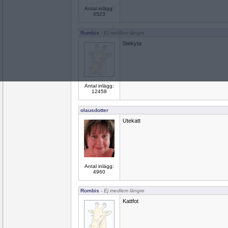
Antal inlägg:
4523
Rombis
- Ej medlem längre
Stekyta
Antal inlägg:
12458
olausdotter
Utekatt
Antal inlägg:
4960
Rombis
- Ej medlem längre
Kattfot