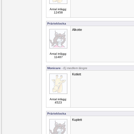
Antal inlägg:
12458
Prärieklocka
Alkotte
Antal inlägg:
11487
Monicare
- Ej medlem längre
Kotlett
Antal inlägg:
4523
Prärieklocka
Kuplett