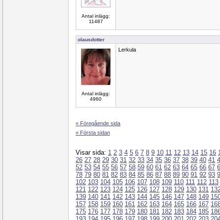
Antal inlägg:
11487
olausdotter
Lerkula
Antal inlägg:
4960
« Föregående sida
« Första sidan
Visar sida:
1
2
3
4
5
6
7
8
9
10
11
12
13
14
15
16
26
27
28
29
30
31
32
33
34
35
36
37
38
39
40
41
52
53
54
55
56
57
58
59
60
61
62
63
64
65
66
67
78
79
80
81
82
83
84
85
86
87
88
89
90
91
92
93
102
103
104
105
106
107
108
109
110
111
112
113
121
122
123
124
125
126
127
128
129
130
131
13
139
140
141
142
143
144
145
146
147
148
149
15
157
158
159
160
161
162
163
164
165
166
167
16
175
176
177
178
179
180
181
182
183
184
185
18
193
194
195
196
197
198
199
200
201
202
203
20