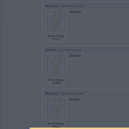
Monicare
- Ej medlem längre
Skönhet
Antal inlägg:
4523
Rombis
- Ej medlem längre
Beskhet
Antal inlägg:
12458
Monicare
- Ej medlem längre
Bestick
Antal inlägg:
4523