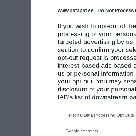
travmys
www.betapet.se -
Do Not Process 
Fackbok
If you wish to opt-out of the
processing of your personal
targeted advertising by us
Antal inlägg:
7110
section to confirm your sel
opt-out request is proces
MajLill64
Blockad
interest-based ads based o
us or personal information d
your opt-out. You may separ
disclosure of your personal
Antal inlägg: 40
IAB’s list of downstream pa
MajLill64
also be disclosed by us to 
Äsch bytte ju en för mycket!
Downstream Participants
th
Choklad
Personal Data Processing Opt Outs
third parties.
Antal inlägg: 40
Google consents
Please note that this web