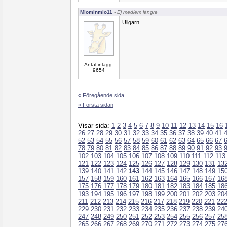
Miominmio11
- Ej medlem längre
Ullgarn
Antal inlägg:
9654
« Föregående sida
« Första sidan
Visar sida:
1
2
3
4
5
6
7
8
9
10
11
12
13
14
15
16
26
27
28
29
30
31
32
33
34
35
36
37
38
39
40
41
52
53
54
55
56
57
58
59
60
61
62
63
64
65
66
67
78
79
80
81
82
83
84
85
86
87
88
89
90
91
92
93
102
103
104
105
106
107
108
109
110
111
112
113
121
122
123
124
125
126
127
128
129
130
131
13
139
140
141
142
143
144
145
146
147
148
149
15
157
158
159
160
161
162
163
164
165
166
167
16
175
176
177
178
179
180
181
182
183
184
185
18
193
194
195
196
197
198
199
200
201
202
203
20
211
212
213
214
215
216
217
218
219
220
221
22
229
230
231
232
233
234
235
236
237
238
239
24
247
248
249
250
251
252
253
254
255
256
257
25
265
266
267
268
269
270
271
272
273
274
275
27