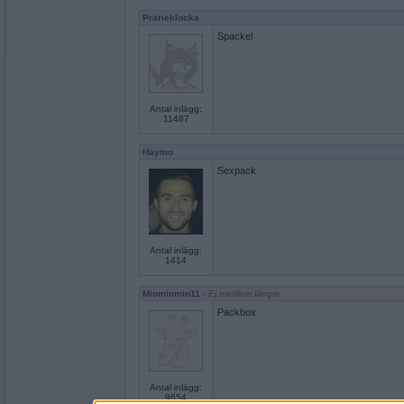
Prärieklocka
Spackel
Antal inlägg:
11487
Haymo
Sexpack
Antal inlägg:
1414
Miominmio11
- Ej medlem längre
Packbox
Antal inlägg:
9654