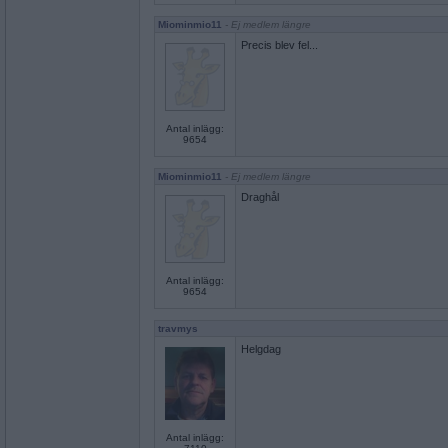
Miominmio11
- Ej medlem längre
Precis blev fel...
Antal inlägg:
9654
Miominmio11
- Ej medlem längre
Draghål
Antal inlägg:
9654
travmys
Helgdag
Antal inlägg: