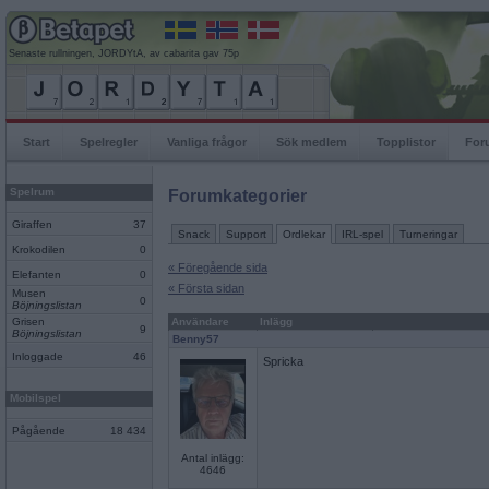
Senaste rullningen, JORDYtA, av cabarita gav 75p
Start
Spelregler
Vanliga frågor
Sök medlem
Topplistor
For
Spelrum
Forumkategorier
Giraffen
37
Snack
Support
Ordlekar
IRL-spel
Turneringar
Krokodilen
0
« Föregående sida
Elefanten
0
« Första sidan
Musen
0
Böjningslistan
Grisen
Användare
Inlägg
9
Böjningslistan
Benny57
Inloggade
46
Spricka
Mobilspel
Pågående
18 434
Antal inlägg:
4646